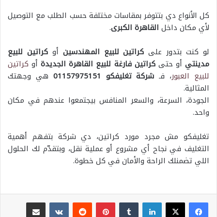
كل الأنواع دي بتتوفر بمقاسات مختلفة حسب الطلب مع التوصيل
لأي مكان داخل
القاهرة الكبرى
.
لو كنت بتدور على
كراتين للبيع المهندسين
أو
كراتين للبيع
مدينتي
أو حتى
كراتين فارغة للبيع القاهرة الجديدة
أو
كراتين
للبيع العبور
، فـ
شركة تغليفكو 01157975151
هي وجهتك
المثالية.
الجودة، السرعة، والسعر المنافس بيجتمعوا عندهم في مكان
واحد.
تغليفكو مش مجرد مورد كراتين، دي شركة بتفهم أهمية
التغليف في نجاح أي مشروع أو عملية نقل، وبتقدّم لك الحلول
اللي تضمنلك الراحة والأمان في كل خطوة.
لينكدإن
بينتيريست
مشاركة عبر البريد