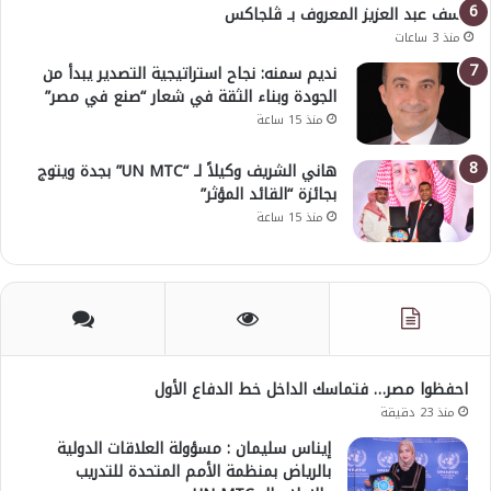
يوسف عبد العزيز المعروف بـ ڤلجاكس
منذ 3 ساعات
نديم سمنه: نجاح استراتيجية التصدير يبدأ من
الجودة وبناء الثقة في شعار “صنع في مصر”
منذ 15 ساعة
هاني الشريف وكيلاً لـ “UN MTC” بجدة ويتوج
بجائزة “القائد المؤثر”
منذ 15 ساعة
احفظوا مصر… فتماسك الداخل خط الدفاع الأول
منذ 23 دقيقة
إيناس سليمان : مسؤولة العلاقات الدولية
بالرياض بمنظمة الأمم المتحدة للتدريب