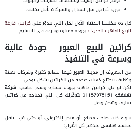
توفير كراتين أرشيف ومستندات للشركات والبنوك.
توريد كراتين نقل للمنازل والشركات بأقل تكلفة.
كل ده بيخليها الاختيار الأول لكل اللي بيدوّر على
كراتين فارغة
للبيع القاهرة الجديدة
بجودة ممتازة وسرعة في التسليم.
كراتين للبيع العبور جودة عالية
وسرعة في التنفيذ
من المعروف إن
مدينة العبور
فيها مصانع كتيرة وشركات تعبئة
وتغليف بتحتاج كميات ضخمة من الكراتين بشكل يومي.
لكن لو عايز كراتين جاهزة بجودة ممتازة وسعر مناسب،
شركة
تغليفكو 01157975151
بتوفّرلك كل اللي تحتاجه من كراتين
تغليف وشحن ونقل.
سواء كنت صاحب مصنع، أو متجر إلكتروني، أو حتى فرد بينقل
عفشه، هتلاقي عندهم كل الأنواع: