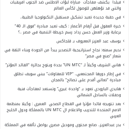
فيلدا يكشف مفاجآت مباراة لبؤات الاطلس ضد الجنوب افريقيات
والتي قد تؤهلهن للوصول لكأس العالم
في حقبة جديدة تعيد تشكيل مستقبل التكنولوجيا الطبية..
خبرة العقول قبل أرقام الأعمار : كيف تعيد مبادرة “فوق الـ 40”
برعاية وزير العمل حسن رداد رسم خريطة التنمية في مصر ..؟
يوسف عبد العزيز المعروف بـ ڤلجاكس
نديم سمنه: نجاح استراتيجية التصدير يبدأ من الجودة وبناء الثقة في
شعار “صنع في مصر”
هاني الشريف وكيلاً لـ “UN MTC” بجدة ويتوج بجائزة “القائد المؤثر”
في إطار دورها المجتمعي.. “VIP للمقاولات” ببني سويف تطلق
مبادرة “تعالي أقدم على تصالح” بالمجان
هايدي البارودي تعود بـ “واحدة غيري” وتستعد لمفاجآت فنية
وحفلات بالساحل الشمالي
بعد تتويجه قائدا مؤثرا في القطاع الصحي العمري : وكيلا بمنظمة
الامم المتحدة للتدريب والاعلام ال UN MTC بالمملكة ودول الخليج
العربي
بدر عبدالعزيز.. صانع محتوى وموديل مصري يواصل تألقه في المملكة