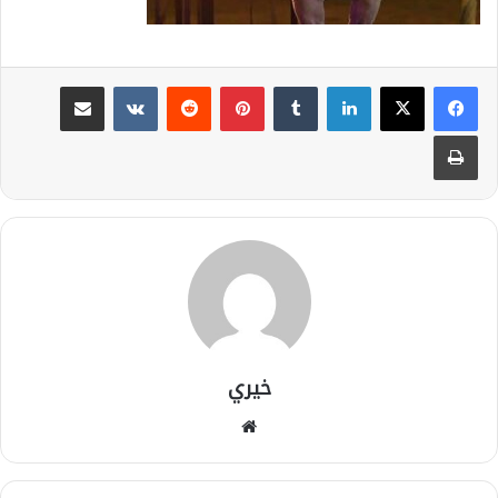
لينكدإن
بينتيريست
مشاركة عبر البريد
طباعة
خيري
موقع
الويب