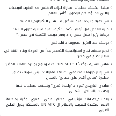
فيلدا يكشف مفاجآت مباراة لبؤات الاطلس ضد الجنوب افريقيات
والتي قد تؤهلهن للوصول لكأس العالم
في حقبة جديدة تعيد تشكيل مستقبل التكنولوجيا الطبية..
خبرة العقول قبل أرقام الأعمار : كيف تعيد مبادرة “فوق الـ 40”
برعاية وزير العمل حسن رداد رسم خريطة التنمية في مصر ..؟
يوسف عبد العزيز المعروف بـ ڤلجاكس
نديم سمنه: نجاح استراتيجية التصدير يبدأ من الجودة وبناء الثقة في
شعار “صنع في مصر”
هاني الشريف وكيلاً لـ “UN MTC” بجدة ويتوج بجائزة “القائد المؤثر”
في إطار دورها المجتمعي.. “VIP للمقاولات” ببني سويف تطلق
مبادرة “تعالي أقدم على تصالح” بالمجان
هايدي البارودي تعود بـ “واحدة غيري” وتستعد لمفاجآت فنية
وحفلات بالساحل الشمالي
بعد تتويجه قائدا مؤثرا في القطاع الصحي العمري : وكيلا بمنظمة
الامم المتحدة للتدريب والاعلام ال UN MTC بالمملكة ودول الخليج
العربي