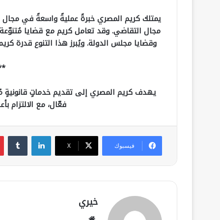
يمتلك كريم المصري خبرةً عمليةً واسعةً في مجال ا
مجال التقاضي. وقد تعامل كريم مع قضايا مُتنوّعة، 
وقضايا مجلس الدولة. ويُبرز هذا التنوع قدرة كريم 
**
يهدف كريم المصري إلى تقديم خدماتٍ قانونيةٍ مُت
فعّال، مع الالتزام بأ
لينكدإن
فيسبوك
‫X
خيري
موقع