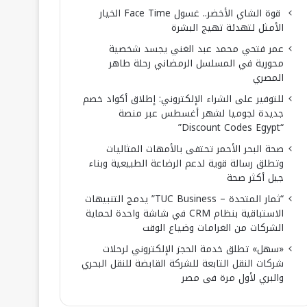
قوة الشاي الأخضر.. غسول Face Time الخيار
الأمثل لتهدئة تهيج البشرة
عمر فتحي محمد عبد الغني يجسد شخصية
محورية في المسلسل الرمضاني رحلة طاهر
المصري
للتوفير على الشراء الإلكتروني: إطلاق أكواد خصم
جديدة لجوميا لشهر أغسطس عبر منصة
“Discount Codes Egypt”
صحة البحر الأحمر تحتفى بالأمهات المثاليات
وتطلق رسالة قوية لدعم الرضاعة الطبيعية وبناء
جيل أكثر صحة
“ثمار المتحدة – TUC Business” يدمج التنبيهات
الاستباقية بنظام CRM في شاشة واحدة لحماية
الشركات من الغرامات وضياع الوقت
«سهل» تطلق خدمة الحجز الإلكتروني لرحلات
شركات النقل التابعة للشركة القابضة للنقل البحري
والبري لأول مرة فى مصر