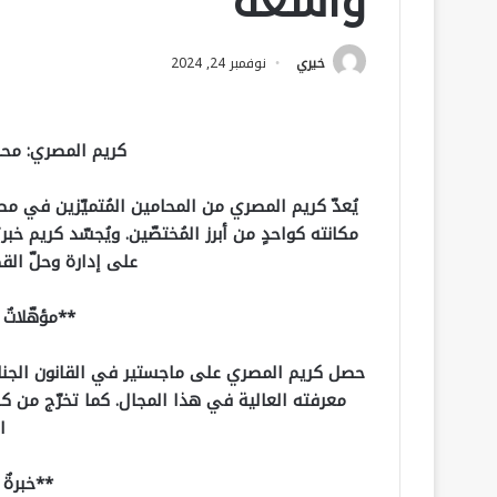
واسعة
خيري
نوفمبر 24, 2024
كريم المصري: محامٍ
يُعدّ كريم المصري من المحامين المُتميّزين في مصر،
مكانته كواحدٍ من أبرز المُختصّين. ويُجسّد كريم خب
على إدارة وحلّ القض
**مؤهّلاتٌ أ
حصل كريم المصري على ماجستير في القانون الجنا
معرفته العالية في هذا المجال. كما تخرّج من كلي
ا
**خبرةٌ 