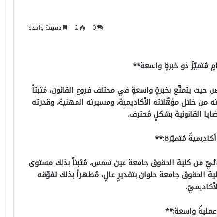
0
2
دقيقة واحدة
 مُتميّزٌ ذو خبرةٍ واسعة**
 حيث يتمتّع بخبرةٍ واسعةٍ في مختلف فروع القانون، مُثبتاً
رته من خلال مؤهّلاته الأكاديمية، ومسيرته المهنية، وقدرته
ايا القانونية بشكلٍ مُحترف.
كاديميةٌ مُتميّزة:**
ئيّ من كلية الحقوق جامعة عين شمس، مُثبتاً بذلك مستوى
ة الحقوق جامعة حلوان بتقديرٍ عالٍ، مُظهراً بذلك تفوّقه
لأكاديميّ.
عمليةٌ واسعة:**