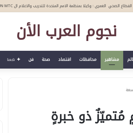
لصحي العمري : وكيلا بمنظمة الامم المتحدة للتدريب والاعلام ال UN MTC بالمملكة ودول الخليج العربي
نجوم العرب الأن
الم
مشاهير
محافظات
اقتصاد
صحة
فن
تابعنا
اسعة
ُتميّزٌ ذو خبرةٍ