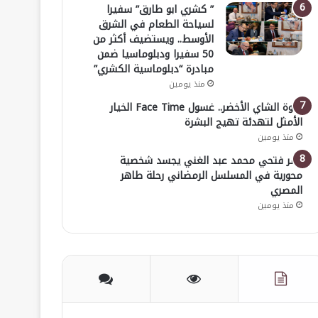
” كشري ابو طارق” سفيرا
لسياحة الطعام في الشرق
الأوسط.. ويستضيف أكثر من
50 سفيرا ودبلوماسيا ضمن
مبادرة “دبلوماسية الكشري”
منذ يومين
قوة الشاي الأخضر.. غسول Face Time الخيار
الأمثل لتهدئة تهيج البشرة
منذ يومين
عمر فتحي محمد عبد الغني يجسد شخصية
محورية في المسلسل الرمضاني رحلة طاهر
المصري
منذ يومين