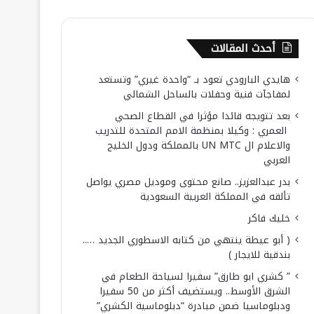
أحدث المقالات
هايدي البارودي تعود بـ “واحدة غيري” وتستعد
لمفاجآت فنية وحفلات بالساحل الشمالي
بعد تتويجه قائدا مؤثرا في القطاع الصحي
العمري : وكيلا بمنظمة الامم المتحدة للتدريب
والاعلام ال UN MTC بالمملكة ودول الخليج
العربي
بدر عبدالعزيز.. صانع محتوى وموديل مصري يواصل
تألقه في المملكة العربية السعودية
خليك فاكر
( أبو عيطة ينتهي من كتابه الاسطوري الجديد …..
بندقية للايجار )
” كشري ابو طارق” سفيرا لسياحة الطعام في
الشرق الأوسط.. ويستضيف أكثر من 50 سفيرا
ودبلوماسيا ضمن مبادرة “دبلوماسية الكشري”