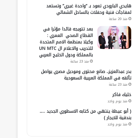
هايدي البارودي تعود بـ “واحدة غيري” وتستعد
لمفاجآت فنية وحفلات بالساحل الشمالي
منذ 20 ساعة
بعد تتويجه قائدا مؤثرا في
القطاع الصحي العمري :
وكيلا بمنظمة الامم المتحدة
للتدريب والاعلام ال UN MTC
بالمملكة ودول الخليج العربي
منذ 23 ساعة
بدر عبدالعزيز.. صانع محتوى وموديل مصري يواصل
تألقه في المملكة العربية السعودية
منذ 23 ساعة
خليك فاكر
منذ يوم واحد
( أبو عيطة ينتهي من كتابه الاسطوري الجديد …..
بندقية للايجار )
منذ يوم واحد