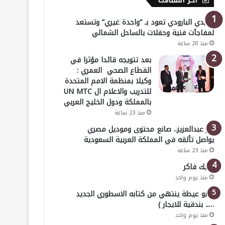
أخر المقالات
هايدي البارودي تعود بـ “واحدة غيري” وتستعد
لمفاجآت فنية وحفلات بالساحل الشمالي
منذ 20 ساعة
بعد تتويجه قائدا مؤثرا في
القطاع الصحي العمري :
وكيلا بمنظمة الامم المتحدة
للتدريب والاعلام ال UN MTC
بالمملكة ودول الخليج العربي
منذ 23 ساعة
بدر عبدالعزيز.. صانع محتوى وموديل مصري
يواصل تألقه في المملكة العربية السعودية
منذ 23 ساعة
خليك فاكر
منذ يوم واحد
( أبو عيطة ينتهي من كتابه الاسطوري الجديد
….. بندقية للايجار )
منذ يوم واحد