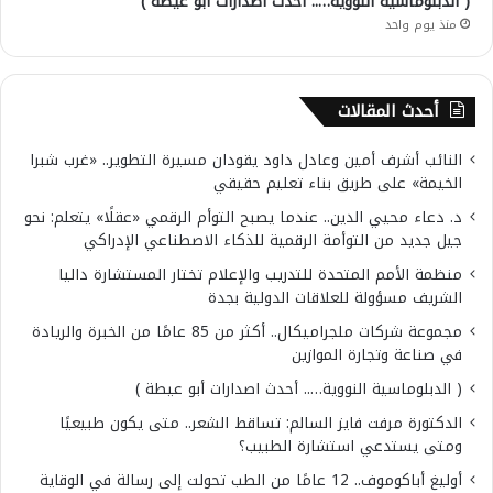
( الدبلوماسية النووية….. أحدث اصدارات أبو عيطة )
منذ يوم واحد
أحدث المقالات
النائب أشرف أمين وعادل داود يقودان مسيرة التطوير.. «غرب شبرا
الخيمة» على طريق بناء تعليم حقيقي
د. دعاء محيي الدين.. عندما يصبح التوأم الرقمي «عقلًا» يتعلم: نحو
جيل جديد من التوأمة الرقمية للذكاء الاصطناعي الإدراكي
منظمة الأمم المتحدة للتدريب والإعلام تختار المستشارة داليا
الشريف مسؤولة للعلاقات الدولية بجدة
مجموعة شركات ملجراميكال.. أكثر من 85 عامًا من الخبرة والريادة
في صناعة وتجارة الموازين
( الدبلوماسية النووية….. أحدث اصدارات أبو عيطة )
الدكتورة مرفت فايز السالم: تساقط الشعر.. متى يكون طبيعيًا
ومتى يستدعي استشارة الطبيب؟
أوليغ أباكوموف.. 12 عامًا من الطب تحولت إلى رسالة في الوقاية