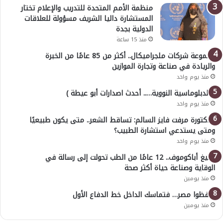
منظمة الأمم المتحدة للتدريب والإعلام تختار
المستشارة داليا الشريف مسؤولة للعلاقات
الدولية بجدة
منذ 15 ساعة
مجموعة شركات ملجراميكال.. أكثر من 85 عامًا من الخبرة
والريادة في صناعة وتجارة الموازين
منذ يوم واحد
( الدبلوماسية النووية….. أحدث اصدارات أبو عيطة )
منذ يوم واحد
الدكتورة مرفت فايز السالم: تساقط الشعر.. متى يكون طبيعيًا
ومتى يستدعي استشارة الطبيب؟
منذ يوم واحد
أوليغ أباكوموف.. 12 عامًا من الطب تحولت إلى رسالة في
الوقاية وصناعة حياة أكثر صحة
منذ يومين
احفظوا مصر… فتماسك الداخل خط الدفاع الأول
منذ يومين