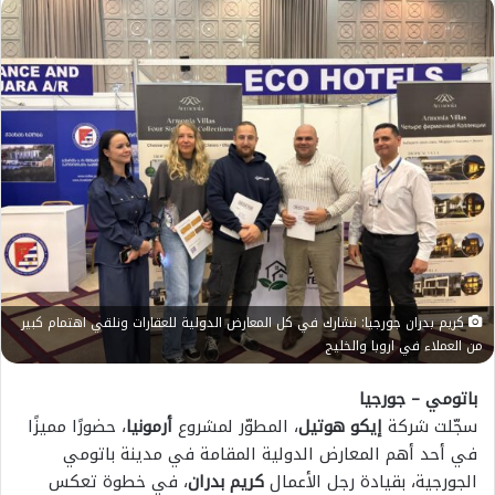
كريم بدران جورجيا: نشارك في كل المعارض الدولية للعقارات ونلقي اهتمام كبير
من العملاء في اروبا والخليج
باتومي – جورجيا
سجّلت شركة
إيكو هوتيل
، المطوّر لمشروع
أرمونيا
، حضورًا مميزًا
في أحد أهم المعارض الدولية المقامة في مدينة باتومي
الجورجية، بقيادة رجل الأعمال
كريم بدران
، في خطوة تعكس