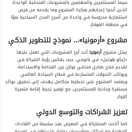
سيما المستثمرين والمهتمين بالمشروعات الفندقية الواعدة،
الذين أبدوا إعجابهم بفكرة المشروع وما يقدمه من فرص
استثمارية مدروسة في واحدة من أسرع المدن السياحية نموًا
في منطقة القوقاز.
مشروع «أرمونيا»… نموذج للتطوير الذكي
يمثل مشروع
أرمونيا
أحد أبرز المشروعات التي تعمل عليها
«إيكو هوتيل» في باتومي، حيث يعكس رؤية الشركة في
تقديم منتج عقاري فندقي يوازن بين الفخامة والاستدامة،
ويواكب التحولات المتسارعة في قطاع السياحة العالمي.
ويعتمد المشروع على تخطيط متكامل يهدف إلى تحقيق عوائد
مستقرة وجاذبة للمستثمرين، مع توفير تجربة إقامة متميزة
للزوار.
تعزيز الشراكات والتوسع الدولي
كما أتاحت المشاركة في المعرض عقد سلسلة من اللقاءات
المهنية مع شركات ومؤسسات دولية، ما ساهم في توسيع