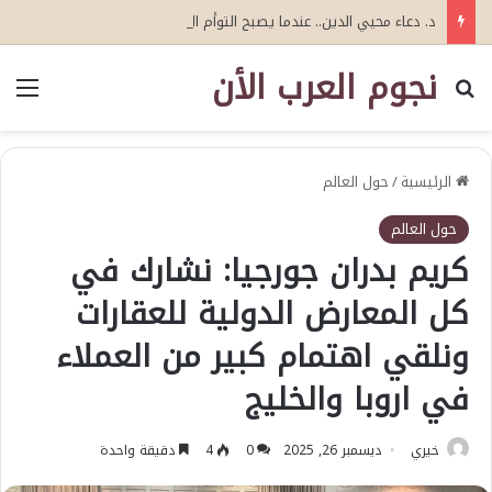
د. دعاء محيي الدين.. عندما يصبح التوأم الرقمي «عقلًا» يتعلم: نحو جيل جديد من التوأمة الرقمية للذكاء الاصطناعي الإدراكي
نجوم العرب الأن
بحث عن
الق
الرئيسية
/
حول العالم
حول العالم
كريم بدران جورجيا: نشارك في
كل المعارض الدولية للعقارات
ونلقي اهتمام كبير من العملاء
في اروبا والخليج
خيري
ديسمبر 26, 2025
0
4
دقيقة واحدة