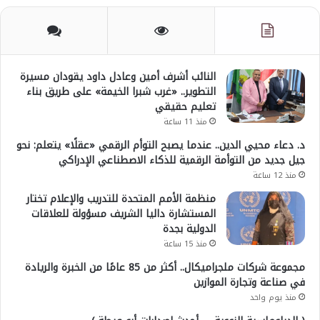
النائب أشرف أمين وعادل داود يقودان مسيرة
التطوير.. «غرب شبرا الخيمة» على طريق بناء
تعليم حقيقي
منذ 11 ساعة
د. دعاء محيي الدين.. عندما يصبح التوأم الرقمي «عقلًا» يتعلم: نحو
جيل جديد من التوأمة الرقمية للذكاء الاصطناعي الإدراكي
منذ 12 ساعة
منظمة الأمم المتحدة للتدريب والإعلام تختار
المستشارة داليا الشريف مسؤولة للعلاقات
الدولية بجدة
منذ 15 ساعة
مجموعة شركات ملجراميكال.. أكثر من 85 عامًا من الخبرة والريادة
في صناعة وتجارة الموازين
منذ يوم واحد