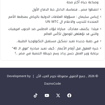
وصناعة حياة أكثر صحة
احفظوا مصر… فتماسك الداخل خط الدفاع الأول
إيناس سليمان : مسؤولة العلاقات الدولية بالرياض بمنظمة الأمم
المتحدة للتدريب والاعلام ال UN MTC
فيلدا يكشف مفاجآت مباراة لبؤات الاطلس ضد الجنوب افريقيات
والتي قد تؤهلهن للوصول لكأس العالم
في حقبة جديدة تعيد تشكيل مستقبل التكنولوجيا الطبية..
خبرة العقول قبل أرقام الأعمار : كيف تعيد مبادرة “فوق الـ 40”
برعاية وزير العمل حسن رداد رسم خريطة التنمية في مصر ..؟
© 2026 , جميع الحقوق محفوظة نجوم العرب الأن |
Development by
DaznoCode
‫X
فيسبوك
‫YouTube
‫TikTok