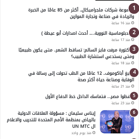
مجموعة شركات ملجراميكال.. أكثر من 85 عامًا من الخبرة
والريادة في صناعة وتجارة الموازين
منذ 16 ساعة
( الدبلوماسية النووية….. أحدث اصدارات أبو عيطة )
منذ 17 ساعة
الدكتورة مرفت فايز السالم: تساقط الشعر.. متى يكون طبيعيًا
ومتى يستدعي استشارة الطبيب؟
منذ 18 ساعة
أوليغ أباكوموف.. 12 عامًا من الطب تحولت إلى رسالة في
الوقاية وصناعة حياة أكثر صحة
منذ 21 ساعة
احفظوا مصر… فتماسك الداخل خط الدفاع الأول
منذ 23 ساعة
إيناس سليمان : مسؤولة العلاقات الدولية
بالرياض بمنظمة الأمم المتحدة للتدريب والاعلام
ال UN MTC
منذ يوم واحد