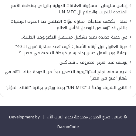
إيناس سليمان : مسؤولة العلاقات الدولية بالرياض بمنظمة الأمم
المتحدة للتدريب والاعلام ال UN MTC
فيلدا يكشف مفاجآت مباراة لبؤات الاطلس ضد الجنوب افريقيات
والتي قد تؤهلهن للوصول لكأس العالم
في حقبة جديدة تعيد تشكيل مستقبل التكنولوجيا الطبية..
خبرة العقول قبل أرقام الأعمار : كيف تعيد مبادرة “فوق الـ 40”
برعاية وزير العمل حسن رداد رسم خريطة التنمية في مصر ..؟
يوسف عبد العزيز المعروف بـ ڤلجاكس
نديم سمنه: نجاح استراتيجية التصدير يبدأ من الجودة وبناء الثقة في
شعار “صنع في مصر”
هاني الشريف وكيلاً لـ “UN MTC” بجدة ويتوج بجائزة “القائد المؤثر”
© 2026 , جميع الحقوق محفوظة نجوم العرب الأن |
Development by
DaznoCode