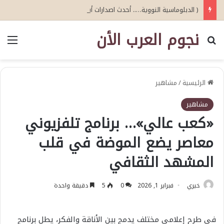
( الدبلوماسية النووية….. أحدث اصدارات أبو عيطة )
نجوم العرب الأن
بحث عن
الق
الرئيسية
/
مشاهير
مشاهير
«كعب عالي»… برنامج تلفزيوني
معاصر يضع الموضة في قلب
المشهد الثقافي
خيري
فبراير 1, 2026
0
5
دقيقة واحدة
في طرح إعلامي مختلف يدمج بين الأناقة والفكر، يطل برنامج