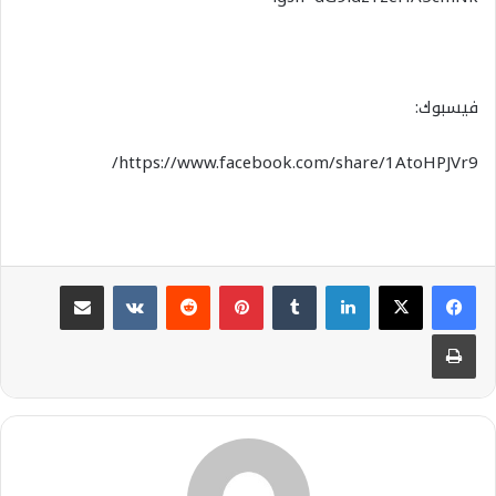
فيسبوك:
https://www.facebook.com/share/1AtoHPJVr9/
لينكدإن
بينتيريست
مشاركة عبر البريد
طباعة