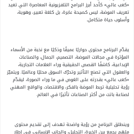
«كعب عالي» كأحد أبرز البرامج التلفزيونية المعاصرة التي تعيد
تعريف الموضة، ليس كصيحة عابرة، بل كلغة تعبير، وهوية،
وأسلوب حياة متكامل.
يقدّم البرنامج محتوى حواريًا عميقًا وذكيًا مع نخبة من الأسماء
المؤثرة في مجالات الموضة، التصميم، الجمال، والصناعات
الإبداعية، كاشفًا القصص الحقيقية وراء العلامات التجارية،
والعقول التي تصنع التأثير وتحرّك السوق محليًا وعالميًا. ويتميّز
«كعب عالي» بقدرته على الغوص في ما وراء الصورة، ليقدّم
رؤية تحليلية تربط الموضة بالفكر، والاقتصاد، والواقع المهني
لصناعة باتت من أكثر الصناعات تأثيرًا في العالم.
وينطلق البرنامج من رؤية واضحة تهدف إلى تقديم محتوى
ملهم يجمع بين الخبرة، التحليل، والجانب الإنساني، في إطار