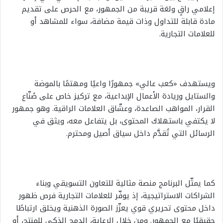
إعلامي راقٍ ولغة قريبة من الجمهور، مع الحرص على تقديم
مادة قابلة للتداول وذات قيمة مضافة، سواء للمشاهد أو
للعلامات التجارية.
ويستهدف «كعب عالي» جمهورًا واعيًا ومهتمًا بالموضة
والستايل وريادة الأعمال الإبداعية، مع تركيز خاص على صُنّاع
القرار، المواهب الصاعدة، وعشّاق العلامات الراقية. وهو جمهور
لا يكتفي باستهلاك المحتوى، بل يتفاعل معه، ويثق في
الرسائل التي تُقدَّم داخل سياق أصيل ومحترم.
كما يمثّل البرنامج منصة مثالية للتعاون التسويقي وبناء
الشراكات الاستراتيجية، إذ يوفّر للعلامات التجارية فرص ظهور
داخل محتوى تحريري قوي يعزّز الصورة الذهنية ويخلق ارتباطًا
حقيقيًا مع الجمهور. ومن خلال الرعاية، الدمج الذكي للمنتج، أو