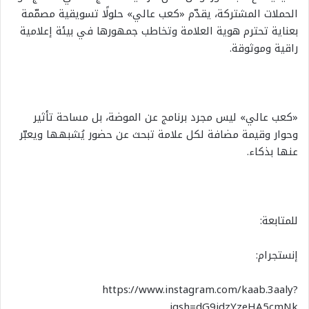
الحملات المشتركة، يقدّم «كعب عالي» حلولًا تسويقية مصمّمة
بعناية تحترم هوية العلامة وتخاطب جمهورها في بيئة إعلامية
راقية وموثوقة.
«كعب عالي» ليس مجرد برنامج عن الموضة، بل مساحة تأثير
وحوار وقيمة مضافة لكل علامة تبحث عن حضور يُشبهها ويعبّر
عنها بذكاء.
للمتابعة:
إنستجرام:
https://www.instagram.com/kaab.3aaly?
igsh=dG9idzYzeHA5cmNk