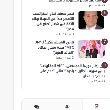
يوسف عبد العزيز المعروف بـ ڤلجاكس
منذ ساعتين
نديم سمنه: نجاح استراتيجية
التصدير يبدأ من الجودة وبناء
الثقة في شعار “صنع في
مصر”
منذ 14 ساعة
هاني الشريف وكيلاً لـ “UN
MTC” بجدة ويتوج بجائزة
“القائد المؤثر”
منذ 14 ساعة
في إطار دورها المجتمعي.. “VIP للمقاولات”
ببني سويف تطلق مبادرة “تعالي أقدم على
تصالح” بالمجان
منذ 17 ساعة