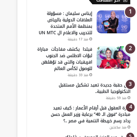
أخر المقالات
إيناس سليمان : مسؤولة
العلاقات الدولية بالرياض
بمنظمة الأمم المتحدة
للتدريب والاعلام ال UN MTC
منذ 17 دقيقة
فيلدا يكشف مفاجآت مباراة
لبؤات الاطلس ضد الجنوب
افريقيات والتي قد تؤهلهن
للوصول لكأس العالم
منذ 33 دقيقة
في حقبة جديدة تعيد تشكيل مستقبل
التكنولوجيا الطبية..
منذ 59 دقيقة
خبرة العقول قبل أرقام الأعمار : كيف تعيد
مبادرة “فوق الـ 40” برعاية وزير العمل حسن
رداد رسم خريطة التنمية في مصر ..؟
منذ ساعتين