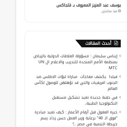
يوسف عبد العزيز المعروف بـ ڤلجاكس
منذ ساعتين
أحدث المقالات
إيناس سليمان : مسؤولة العلاقات الدولية بالرياض
بمنظمة الأمم المتحدة للتدريب والاعلام ال UN
MTC
فيلدا يكشف مفاجآت مباراة لبؤات الاطلس ضد
الجنوب افريقيات والتي قد تؤهلهن للوصول لكأس
العالم
في حقبة جديدة تعيد تشكيل مستقبل
التكنولوجيا الطبية..
خبرة العقول قبل أرقام الأعمار : كيف تعيد مبادرة
“فوق الـ 40” برعاية وزير العمل حسن رداد رسم
خريطة التنمية في مصر ..؟