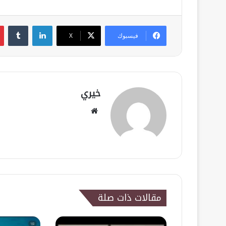
لينكدإن
فيسبوك
‫X
خيري
موقع
الويب
مقالات ذات صلة