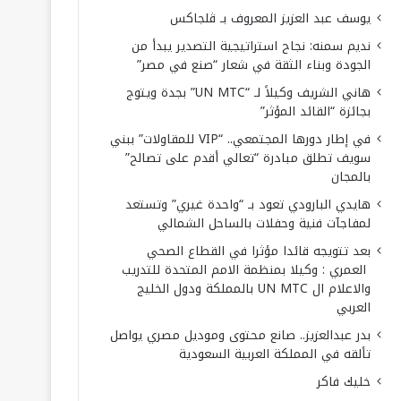
يوسف عبد العزيز المعروف بـ ڤلجاكس
نديم سمنه: نجاح استراتيجية التصدير يبدأ من
الجودة وبناء الثقة في شعار “صنع في مصر”
هاني الشريف وكيلاً لـ “UN MTC” بجدة ويتوج
بجائزة “القائد المؤثر”
في إطار دورها المجتمعي.. “VIP للمقاولات” ببني
سويف تطلق مبادرة “تعالي أقدم على تصالح”
بالمجان
هايدي البارودي تعود بـ “واحدة غيري” وتستعد
لمفاجآت فنية وحفلات بالساحل الشمالي
بعد تتويجه قائدا مؤثرا في القطاع الصحي
العمري : وكيلا بمنظمة الامم المتحدة للتدريب
والاعلام ال UN MTC بالمملكة ودول الخليج
العربي
بدر عبدالعزيز.. صانع محتوى وموديل مصري يواصل
تألقه في المملكة العربية السعودية
خليك فاكر