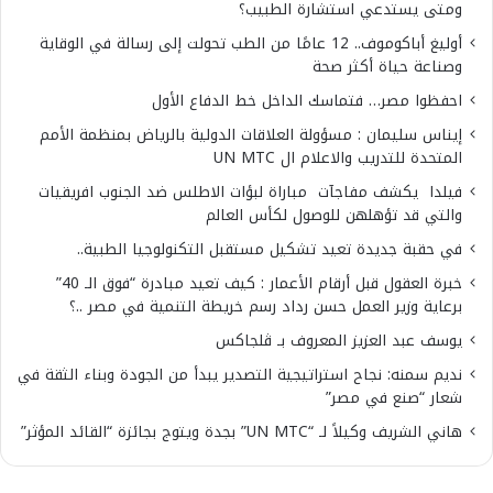
ومتى يستدعي استشارة الطبيب؟
أوليغ أباكوموف.. 12 عامًا من الطب تحولت إلى رسالة في الوقاية
وصناعة حياة أكثر صحة
احفظوا مصر… فتماسك الداخل خط الدفاع الأول
إيناس سليمان : مسؤولة العلاقات الدولية بالرياض بمنظمة الأمم
المتحدة للتدريب والاعلام ال UN MTC
فيلدا يكشف مفاجآت مباراة لبؤات الاطلس ضد الجنوب افريقيات
والتي قد تؤهلهن للوصول لكأس العالم
في حقبة جديدة تعيد تشكيل مستقبل التكنولوجيا الطبية..
خبرة العقول قبل أرقام الأعمار : كيف تعيد مبادرة “فوق الـ 40”
برعاية وزير العمل حسن رداد رسم خريطة التنمية في مصر ..؟
يوسف عبد العزيز المعروف بـ ڤلجاكس
نديم سمنه: نجاح استراتيجية التصدير يبدأ من الجودة وبناء الثقة في
شعار “صنع في مصر”
هاني الشريف وكيلاً لـ “UN MTC” بجدة ويتوج بجائزة “القائد المؤثر”