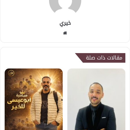
خيري
موقع
الويب
مقالات ذات صلة