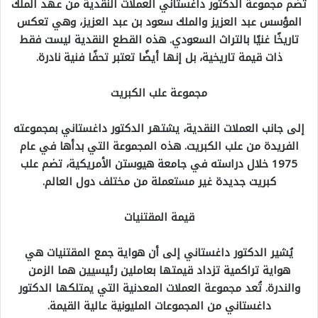
تضم مجموعة الدكتور داغستاني العملات النقدية من عهد الملك
المؤسس عبد العزيز والملك سعود بن عبد العزيز، وهي تعكس
تاريخًا غنيًا بالتراث السعودي. هذه القطع النقدية ليست فقط
ذات قيمة تاريخية، بل إنها أيضًا تعتبر تحفًا فنية نادرة.
مجموعة علب الكبريت
إلى جانب العملات النقدية، يشتهر الدكتور داغستاني بمجموعته
الفريدة من علب الكبريت. هذه المجموعة التي بدأها في عام
1975 خلال دراسته في جامعة هيوستن الأمريكية، تضم علب
كبريت جديدة غير مستعملة من مختلف دول العالم.
قيمة المقتنيات
يُشير الدكتور داغستاني إلى أن هواية جمع المقتنيات هي
هواية تراكمية تزداد قيمتها بعاملين رئيسيين هما الزمن
والندرة. تُعد مجموعة العملات المعدنية التي يمتلكها الدكتور
داغستاني من المجموعات المليونية عالية القيمة.