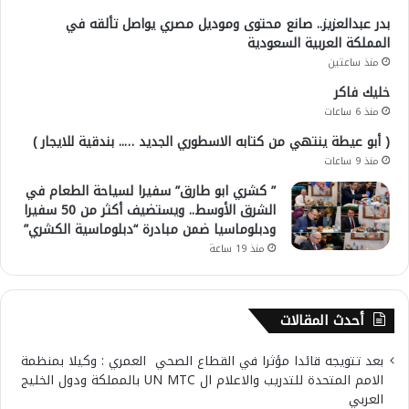
بدر عبدالعزيز.. صانع محتوى وموديل مصري يواصل تألقه في
المملكة العربية السعودية
منذ ساعتين
خليك فاكر
منذ 6 ساعات
( أبو عيطة ينتهي من كتابه الاسطوري الجديد ….. بندقية للايجار )
منذ 9 ساعات
” كشري ابو طارق” سفيرا لسياحة الطعام في
الشرق الأوسط.. ويستضيف أكثر من 50 سفيرا
ودبلوماسيا ضمن مبادرة “دبلوماسية الكشري”
منذ 19 ساعة
أحدث المقالات
بعد تتويجه قائدا مؤثرا في القطاع الصحي العمري : وكيلا بمنظمة
الامم المتحدة للتدريب والاعلام ال UN MTC بالمملكة ودول الخليج
العربي