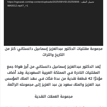
تحميل الملف: https://ngearab.com/wp-content/uploads/2025/09/VID-20250908-
WA0012.mp4?_=1
مجموعة مقتنيات الدكتور عبدالعزيز إسماعيل داغستاني: كنز من
التاريخ والتراث
يُعد الدكتور عبدالعزيز إسماعيل داغستاني من أبرز هواة جمع
المقتنيات النادرة في المملكة العربية السعودية. وقد أضاف
مؤخرًا 42 قطعة نقدية من عدة فئات في عهد الملك المؤسس
عبد العزيز والملك سعود بن عبد العزيز إلى مجموعته الرائعة.
مجموعة العملات النقدية