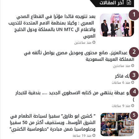
أخر المقالات
بعد تتويجه قائدا مؤثرا في القطاع الصحي
العمري : وكيلا بمنظمة الامم المتحدة للتدريب
والاعلام ال UN MTC بالمملكة ودول الخليج
العربي
منذ ساعتين
بدر عبدالعزيز.. صانع محتوى وموديل مصري يواصل تألقه في
المملكة العربية السعودية
منذ ساعتين
خليك فاكر
منذ 6 ساعات
( أبو عيطة ينتهي من كتابه الاسطوري الجديد ….. بندقية للايجار
)
منذ 9 ساعات
” كشري ابو طارق” سفيرا لسياحة الطعام في
الشرق الأوسط.. ويستضيف أكثر من 50 سفيرا
ودبلوماسيا ضمن مبادرة “دبلوماسية الكشري”
منذ 19 ساعة