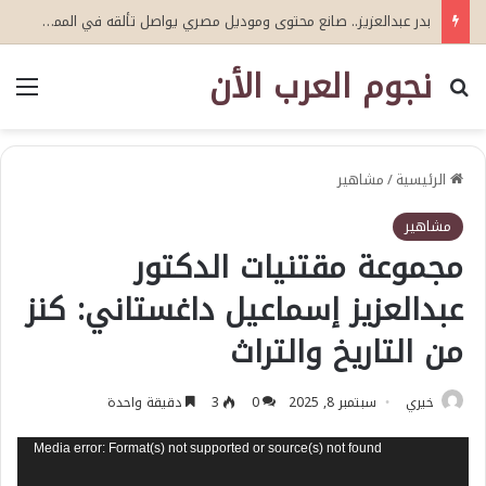
بدر عبدالعزيز.. صانع محتوى وموديل مصري يواصل تألقه في المملكة العربية السعودية
نجوم العرب الأن
بحث عن
الق
الرئيسية
/
مشاهير
مشاهير
مجموعة مقتنيات الدكتور
عبدالعزيز إسماعيل داغستاني: كنز
من التاريخ والتراث
خيري
سبتمبر 8, 2025
0
3
دقيقة واحدة
مشغل
Media error: Format(s) not supported or source(s) not found
الفيديو