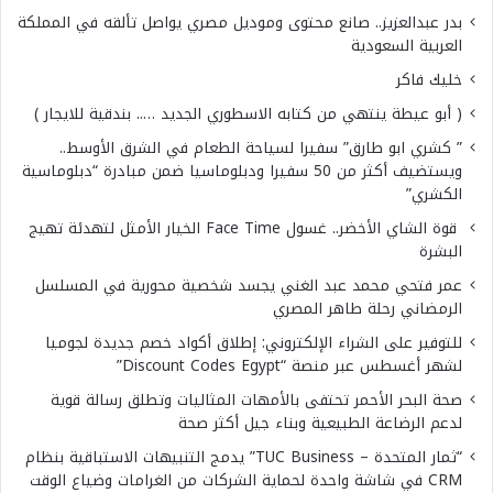
بدر عبدالعزيز.. صانع محتوى وموديل مصري يواصل تألقه في المملكة
العربية السعودية
خليك فاكر
( أبو عيطة ينتهي من كتابه الاسطوري الجديد ….. بندقية للايجار )
” كشري ابو طارق” سفيرا لسياحة الطعام في الشرق الأوسط..
ويستضيف أكثر من 50 سفيرا ودبلوماسيا ضمن مبادرة “دبلوماسية
الكشري”
قوة الشاي الأخضر.. غسول Face Time الخيار الأمثل لتهدئة تهيج
البشرة
عمر فتحي محمد عبد الغني يجسد شخصية محورية في المسلسل
الرمضاني رحلة طاهر المصري
للتوفير على الشراء الإلكتروني: إطلاق أكواد خصم جديدة لجوميا
لشهر أغسطس عبر منصة “Discount Codes Egypt”
صحة البحر الأحمر تحتفى بالأمهات المثاليات وتطلق رسالة قوية
لدعم الرضاعة الطبيعية وبناء جيل أكثر صحة
“ثمار المتحدة – TUC Business” يدمج التنبيهات الاستباقية بنظام
CRM في شاشة واحدة لحماية الشركات من الغرامات وضياع الوقت