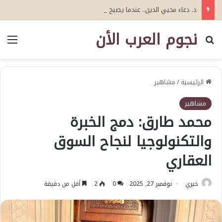
د. دعاء محيي الدين.. عندما يصبح التوأم الرقمي «عقلًا» يتعلم: نحو جيل جديد من التوأمة الرقمية للذكاء الاصطناعي الإدراكي
نجوم العرب الأن
بحث عن
الق
الرئيسية
/
مشاهير
مشاهير
محمد طارق: دمج الخبرة
والتكنولوجيا لنجاح السوق
العقاري
خيري
نوفمبر 27, 2025
0
2
أقل من دقيقة