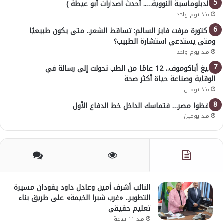
( الدبلوماسية النووية….. أحدث اصدارات أبو عيطة )
منذ يوم واحد
الدكتورة مرفت فايز السالم: تساقط الشعر.. متى يكون طبيعيًا
ومتى يستدعي استشارة الطبيب؟
منذ يوم واحد
أوليغ أباكوموف.. 12 عامًا من الطب تحولت إلى رسالة في
الوقاية وصناعة حياة أكثر صحة
منذ يومين
احفظوا مصر… فتماسك الداخل خط الدفاع الأول
منذ يومين
النائب أشرف أمين وعادل داود يقودان مسيرة
التطوير.. «غرب شبرا الخيمة» على طريق بناء
تعليم حقيقي
منذ 11 ساعة