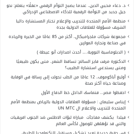
د. دعاء محيي الدين.. عندما يصبح التوأم الرقمي «عقلًا» يتعلم: نحو
جيل جديد من التوأمة الرقمية للذكاء الاصطناعي الإدراكي
منظمة الأمم المتحدة للتدريب والإعلام تختار المستشارة داليا
الشريف مسؤولة للعلاقات الدولية بجدة
مجموعة شركات ملجراميكال.. أكثر من 85 عامًا من الخبرة والريادة
في صناعة وتجارة الموازين
( الدبلوماسية النووية….. أحدث اصدارات أبو عيطة )
الدكتورة مرفت فايز السالم: تساقط الشعر.. متى يكون طبيعيًا
ومتى يستدعي استشارة الطبيب؟
أوليغ أباكوموف.. 12 عامًا من الطب تحولت إلى رسالة في الوقاية
وصناعة حياة أكثر صحة
احفظوا مصر… فتماسك الداخل خط الدفاع الأول
إيناس سليمان : مسؤولة العلاقات الدولية بالرياض بمنظمة الأمم
المتحدة للتدريب والاعلام ال UN MTC
فيلدا يكشف مفاجآت مباراة لبؤات الاطلس ضد الجنوب افريقيات
والتي قد تؤهلهن للوصول لكأس العالم
في حقبة جديدة تعيد تشكيل مستقبل التكنولوجيا الطبية..