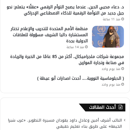
د. دعاء محيي الدين.. عندما يصبح التوأم الرقمي «عقلًا» يتعلم: نحو
جيل جديد من التوأمة الرقمية للذكاء الاصطناعي الإدراكي
منذ 11 ساعة
منظمة الأمم المتحدة للتدريب والإعلام تختار
المستشارة داليا الشريف مسؤولة للعلاقات
الدولية بجدة
منذ 14 ساعة
مجموعة شركات ملجراميكال.. أكثر من 85 عامًا من الخبرة والريادة
في صناعة وتجارة الموازين
منذ يوم واحد
( الدبلوماسية النووية….. أحدث اصدارات أبو عيطة )
منذ يوم واحد
أحدث المقالات
النائب أشرف أمين وعادل داود يقودان مسيرة التطوير.. «غرب شبرا
الخيمة» على طريق بناء تعليم حقيقي