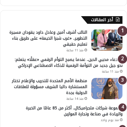
أخر المقالات
النائب أشرف أمين وعادل داود يقودان مسيرة
التطوير.. «غرب شبرا الخيمة» على طريق بناء
تعليم حقيقي
منذ 11 ساعة
د. دعاء محيي الدين.. عندما يصبح التوأم الرقمي «عقلًا» يتعلم:
نحو جيل جديد من التوأمة الرقمية للذكاء الاصطناعي الإدراكي
منذ 11 ساعة
منظمة الأمم المتحدة للتدريب والإعلام تختار
المستشارة داليا الشريف مسؤولة للعلاقات
الدولية بجدة
منذ 14 ساعة
مجموعة شركات ملجراميكال.. أكثر من 85 عامًا من الخبرة
والريادة في صناعة وتجارة الموازين
منذ يوم واحد