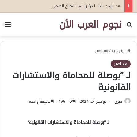
بعد تتويجه قائدا مؤثرا في القطاع الصحي العمري : وكيلا بمنظمة الامم المتحدة للتدريب والاعلام ال UN MTC بالمملكة ودول الخليج العربي
نجوم العرب الأن
بحث عن
الق
الرئيسية
/
مشاهير
مشاهير
لـ “بوصلة للمحاماة والاستشارات
القانونية
خيري
نوفمبر 24, 2024
0
4
دقيقة واحدة
لـ “بوصلة للمحاماة والاستشارات القانونية”