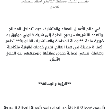
مؤسس الشركه وممثلها القانوني استاذ مصطفى
هريدي
في عالم الأعمال المعقد والمتشابك، حيث تتداخل المصالح
وتتعدد التشريعات، يصبح الحاجة إلى شريك قانوني موثوق به
ضرورة ملحة. **بوصلة للمحاماة والاستشارات القانونية** تظهر
كمنارة مضيئة في هذا العالم، تقدم خدمات قانونية متكاملة
وشاملة، تسعى لحماية حقوق عملائها وتوجيههم نحو الحلول
الأمثل.
**الرؤية والرسالة:**
تأسست “بوصلة” انطلاقاً من إيمان راسخ بأهمية العدالة السريعة