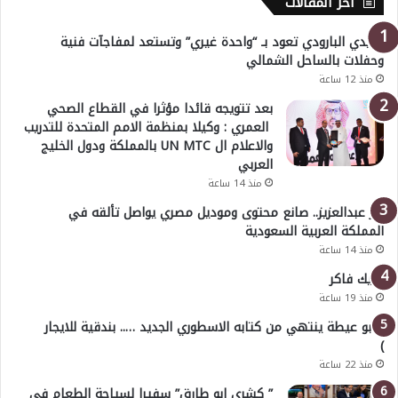
أخر المقالات
هايدي البارودي تعود بـ “واحدة غيري” وتستعد لمفاجآت فنية
وحفلات بالساحل الشمالي
منذ 12 ساعة
بعد تتويجه قائدا مؤثرا في القطاع الصحي
العمري : وكيلا بمنظمة الامم المتحدة للتدريب
والاعلام ال UN MTC بالمملكة ودول الخليج
العربي
منذ 14 ساعة
بدر عبدالعزيز.. صانع محتوى وموديل مصري يواصل تألقه في
المملكة العربية السعودية
منذ 14 ساعة
خليك فاكر
منذ 19 ساعة
( أبو عيطة ينتهي من كتابه الاسطوري الجديد ….. بندقية للايجار
)
منذ 22 ساعة
” كشري ابو طارق” سفيرا لسياحة الطعام في