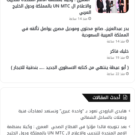
والاعلام ال UN MTC بالمملكة ودول الخليج
العربي
منذ 14 ساعة
بدر عبدالعزيز.. صانع محتوى وموديل مصري يواصل تألقه في
المملكة العربية السعودية
منذ 14 ساعة
خليك فاكر
منذ 19 ساعة
( أبو عيطة ينتهي من كتابه الاسطوري الجديد ….. بندقية للايجار )
منذ 22 ساعة
أحدث المقالات
هايدي البارودي تعود بـ “واحدة غيري” وتستعد لمفاجآت فنية
وحفلات بالساحل الشمالي
بعد تتويجه قائدا مؤثرا في القطاع الصحي العمري : وكيلا بمنظمة
الامم المتحدة للتدريب والاعلام ال UN MTC بالمملكة ودول الخليج