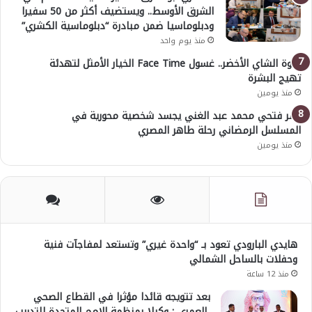
الشرق الأوسط.. ويستضيف أكثر من 50 سفيرا
ودبلوماسيا ضمن مبادرة “دبلوماسية الكشري”
منذ يوم واحد
قوة الشاي الأخضر.. غسول Face Time الخيار الأمثل لتهدئة
تهيج البشرة
منذ يومين
عمر فتحي محمد عبد الغني يجسد شخصية محورية في
المسلسل الرمضاني رحلة طاهر المصري
منذ يومين
هايدي البارودي تعود بـ “واحدة غيري” وتستعد لمفاجآت فنية
وحفلات بالساحل الشمالي
منذ 12 ساعة
بعد تتويجه قائدا مؤثرا في القطاع الصحي
العمري : وكيلا بمنظمة الامم المتحدة للتدريب