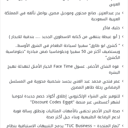
العربي
بدر عبدالعزيز.. صانع محتوى وموديل مصري يواصل تألقه في المملكة
العربية السعودية
خليك فاكر
( أبو عيطة ينتهي من كتابه الاسطوري الجديد ….. بندقية للايجار )
” كشري ابو طارق” سفيرا لسياحة الطعام في الشرق الأوسط..
ويستضيف أكثر من 50 سفيرا ودبلوماسيا ضمن مبادرة “دبلوماسية
الكشري”
قوة الشاي الأخضر.. غسول Face Time الخيار الأمثل لتهدئة تهيج
البشرة
عمر فتحي محمد عبد الغني يجسد شخصية محورية في المسلسل
الرمضاني رحلة طاهر المصري
للتوفير على الشراء الإلكتروني: إطلاق أكواد خصم جديدة لجوميا
لشهر أغسطس عبر منصة “Discount Codes Egypt”
صحة البحر الأحمر تحتفى بالأمهات المثاليات وتطلق رسالة قوية
لدعم الرضاعة الطبيعية وبناء جيل أكثر صحة
“ثمار المتحدة – TUC Business” يدمج التنبيهات الاستباقية بنظام