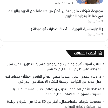
منذ 18 ساعة
مجموعة شركات ملجراميكال.. أكثر من 85 عامًا من الخبرة والريادة
في صناعة وتجارة الموازين
منذ يومين
( الدبلوماسية النووية….. أحدث اصدارات أبو عيطة )
منذ يومين
أحدث المقالات
النائب أشرف أمين وعادل داود يقودان مسيرة التطوير.. «غرب شبرا
الخيمة» على طريق بناء تعليم حقيقي
د. دعاء محيي الدين.. عندما يصبح التوأم الرقمي «عقلًا» يتعلم: نحو
جيل جديد من التوأمة الرقمية للذكاء الاصطناعي الإدراكي
منظمة الأمم المتحدة للتدريب والإعلام تختار المستشارة داليا
الشريف مسؤولة للعلاقات الدولية بجدة
مجموعة شركات ملجراميكال.. أكثر من 85 عامًا من الخبرة والريادة
في صناعة وتجارة الموازين