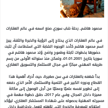
محمود هاشم.. رحلة شاب سوري صنع اسمه في عالم العقارات
في عالم العقارات الذي يحتاج إلى الرؤية والخبرة والثقة، يبرز
اسم محمود هاشم كأحد الوجوه الشابة التي استطاعت أن تثبت
حضورها بخطوات ثابتة وطموح واضح. وُلد محمود هاشم في
سوريا بتاريخ 01.01.2001، وتمكن منذ سنواته الأولى من رسم
طريقه المهني مبكرًا في مجال الاستثمار والتسويق العقاري.
بدأ شغفه بالعقارات في سن صغيرة، حيث أدرك أهمية هذا
القطاع ودوره الكبير في التنمية والاستثمار، الأمر الذي دفعه
إلى تطوير نفسه علميًا وعمليًا من أجل الوصول إلى مكانة
مميزة داخل المجال. وفي عام 2017، حقق خطوة مهمة في
مسيرته المهنية بحصوله على شهادة المستشار العقاري، ليؤكد
امتلاكه للمعرفة والخبرة التي تؤهله للعمل باحترافية داخل