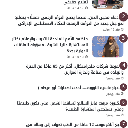
تعليم حقيقي
منذ 14 ساعة
د. دعاء محيي الدين.. عندما يصبح التوأم الرقمي «عقلًا» يتعلم:
نحو جيل جديد من التوأمة الرقمية للذكاء الاصطناعي الإدراكي
منذ 15 ساعة
منظمة الأمم المتحدة للتدريب والإعلام تختار
المستشارة داليا الشريف مسؤولة للعلاقات
الدولية بجدة
منذ 18 ساعة
مجموعة شركات ملجراميكال.. أكثر من 85 عامًا من الخبرة
والريادة في صناعة وتجارة الموازين
منذ يومين
( الدبلوماسية النووية….. أحدث اصدارات أبو عيطة )
منذ يومين
الدكتورة مرفت فايز السالم: تساقط الشعر.. متى يكون طبيعيًا
ومتى يستدعي استشارة الطبيب؟
منذ يومين
أوليغ أباكوموف.. 12 عامًا من الطب تحولت إلى رسالة في