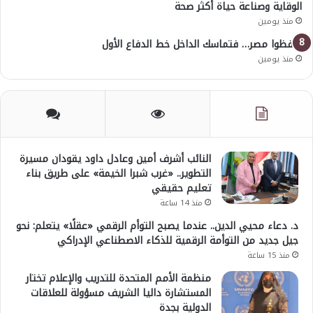
الوقاية وصناعة حياة أكثر صحة
منذ يومين
احفظوا مصر… فتماسك الداخل خط الدفاع الأول
منذ يومين
النائب أشرف أمين وعادل داود يقودان مسيرة
التطوير.. «غرب شبرا الخيمة» على طريق بناء
تعليم حقيقي
منذ 14 ساعة
د. دعاء محيي الدين.. عندما يصبح التوأم الرقمي «عقلًا» يتعلم: نحو
جيل جديد من التوأمة الرقمية للذكاء الاصطناعي الإدراكي
منذ 15 ساعة
منظمة الأمم المتحدة للتدريب والإعلام تختار
المستشارة داليا الشريف مسؤولة للعلاقات
الدولية بجدة