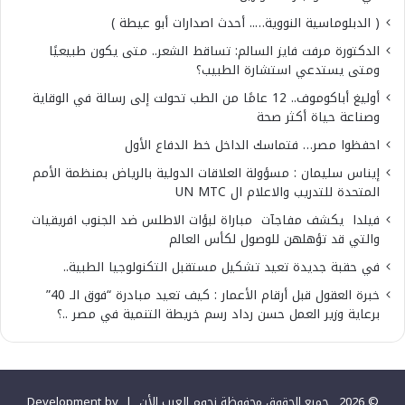
( الدبلوماسية النووية….. أحدث اصدارات أبو عيطة )
الدكتورة مرفت فايز السالم: تساقط الشعر.. متى يكون طبيعيًا
ومتى يستدعي استشارة الطبيب؟
أوليغ أباكوموف.. 12 عامًا من الطب تحولت إلى رسالة في الوقاية
وصناعة حياة أكثر صحة
احفظوا مصر… فتماسك الداخل خط الدفاع الأول
إيناس سليمان : مسؤولة العلاقات الدولية بالرياض بمنظمة الأمم
المتحدة للتدريب والاعلام ال UN MTC
فيلدا يكشف مفاجآت مباراة لبؤات الاطلس ضد الجنوب افريقيات
والتي قد تؤهلهن للوصول لكأس العالم
في حقبة جديدة تعيد تشكيل مستقبل التكنولوجيا الطبية..
خبرة العقول قبل أرقام الأعمار : كيف تعيد مبادرة “فوق الـ 40”
برعاية وزير العمل حسن رداد رسم خريطة التنمية في مصر ..؟
© 2026 , جميع الحقوق محفوظة نجوم العرب الأن |
Development by