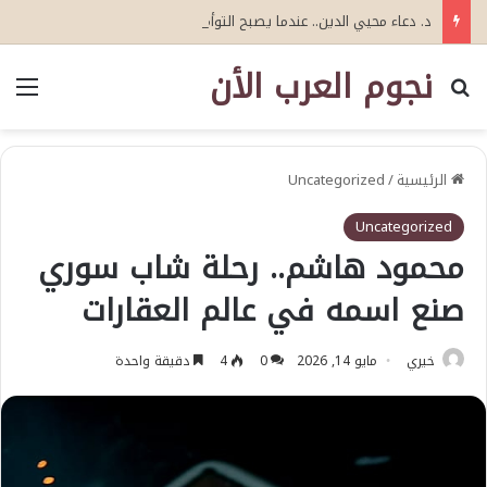
د. دعاء محيي الدين.. عندما يصبح التوأم الرقمي «عقلًا» يتعلم: نحو جيل جديد من التوأمة الرقمية للذكاء الاصطناعي الإدراكي
نجوم العرب الأن
بحث عن
الق
الرئيسية
/
Uncategorized
Uncategorized
محمود هاشم.. رحلة شاب سوري
صنع اسمه في عالم العقارات
خيري
مايو 14, 2026
0
4
دقيقة واحدة