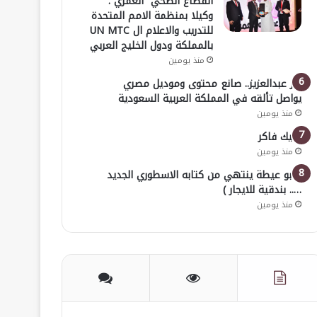
القطاع الصحي العمري :
وكيلا بمنظمة الامم المتحدة
للتدريب والاعلام ال UN MTC
بالمملكة ودول الخليج العربي
منذ يومين
بدر عبدالعزيز.. صانع محتوى وموديل مصري
يواصل تألقه في المملكة العربية السعودية
منذ يومين
خليك فاكر
منذ يومين
( أبو عيطة ينتهي من كتابه الاسطوري الجديد
….. بندقية للايجار )
منذ يومين