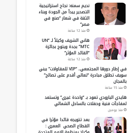
نديم سمنه: نجاح استراتيجية
التصدير يبدأ من الجودة وبناء
الثقة في شعار “صنع في
مصر”
منذ 12 ساعة
هاني الشريف وكيلاً لـ “UN
MTC” بجدة ويتوج بجائزة
“القائد المؤثر”
منذ 12 ساعة
في إطار دورها المجتمعي.. “VIP للمقاولات” ببني
سويف تطلق مبادرة “تعالي أقدم على تصالح”
بالمجان
منذ 15 ساعة
هايدي البارودي تعود بـ “واحدة غيري” وتستعد
لمفاجآت فنية وحفلات بالساحل الشمالي
منذ يومين
بعد تتويجه قائدا مؤثرا في
القطاع الصحي العمري :
وكيلا بمنظمة الامم المتحدة