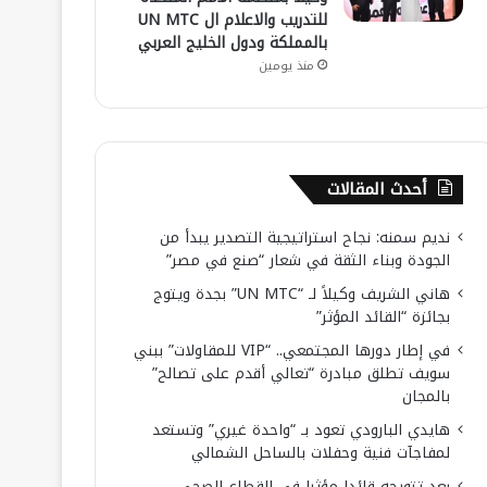
للتدريب والاعلام ال UN MTC
بالمملكة ودول الخليج العربي
منذ يومين
أحدث المقالات
نديم سمنه: نجاح استراتيجية التصدير يبدأ من
الجودة وبناء الثقة في شعار “صنع في مصر”
هاني الشريف وكيلاً لـ “UN MTC” بجدة ويتوج
بجائزة “القائد المؤثر”
في إطار دورها المجتمعي.. “VIP للمقاولات” ببني
سويف تطلق مبادرة “تعالي أقدم على تصالح”
بالمجان
هايدي البارودي تعود بـ “واحدة غيري” وتستعد
لمفاجآت فنية وحفلات بالساحل الشمالي
بعد تتويجه قائدا مؤثرا في القطاع الصحي