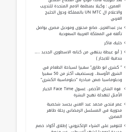
العمري : وكيلا بمنظمة الامم المتحدة للتدريب
والاعلام ال UN MTC بالمملكة ودول الخليج
العربي
بدر عبدالعزيز.. صانع محتوى وموديل مصري يواصل
تألقه في المملكة العربية السعودية
خليك فاكر
( أبو عيطة ينتهي من كتابه الاسطوري الجديد …..
بندقية للايجار )
” كشري ابو طارق” سفيرا لسياحة الطعام في
الشرق الأوسط.. ويستضيف أكثر من 50 سفيرا
ودبلوماسيا ضمن مبادرة “دبلوماسية الكشري”
قوة الشاي الأخضر.. غسول Face Time الخيار
الأمثل لتهدئة تهيج البشرة
عمر فتحي محمد عبد الغني يجسد شخصية
محورية في المسلسل الرمضاني رحلة طاهر
المصري
للتوفير على الشراء الإلكتروني: إطلاق أكواد خصم
جديدة لجوميا لشهر أغسطس عبر منصة