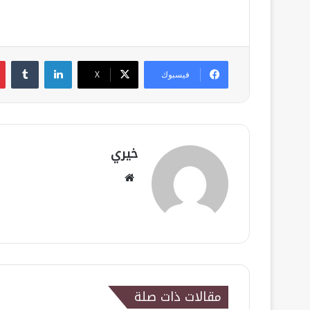
لينكدإن
فيسبوك
‫X
خيري
موقع
الويب
مقالات ذات صلة