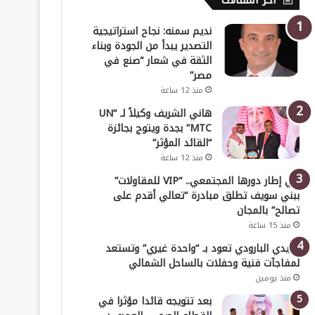
أخر المقالات
نديم سمنه: نجاح استراتيجية
التصدير يبدأ من الجودة وبناء
الثقة في شعار “صنع في
مصر”
منذ 12 ساعة
هاني الشريف وكيلاً لـ “UN
MTC” بجدة ويتوج بجائزة
“القائد المؤثر”
منذ 12 ساعة
في إطار دورها المجتمعي.. “VIP للمقاولات”
ببني سويف تطلق مبادرة “تعالي أقدم على
تصالح” بالمجان
منذ 15 ساعة
هايدي البارودي تعود بـ “واحدة غيري” وتستعد
لمفاجآت فنية وحفلات بالساحل الشمالي
منذ يومين
بعد تتويجه قائدا مؤثرا في