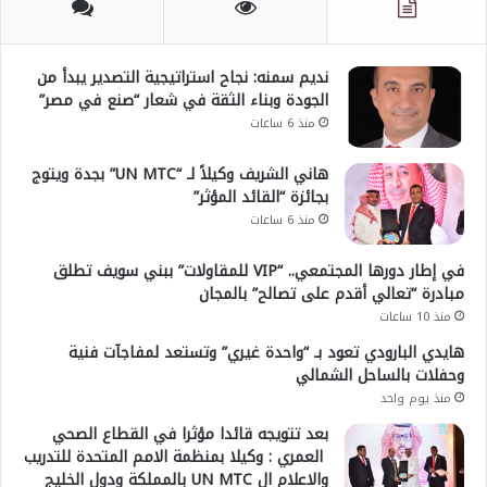
نديم سمنه: نجاح استراتيجية التصدير يبدأ من
الجودة وبناء الثقة في شعار “صنع في مصر”
منذ 6 ساعات
هاني الشريف وكيلاً لـ “UN MTC” بجدة ويتوج
بجائزة “القائد المؤثر”
منذ 6 ساعات
في إطار دورها المجتمعي.. “VIP للمقاولات” ببني سويف تطلق
مبادرة “تعالي أقدم على تصالح” بالمجان
منذ 10 ساعات
هايدي البارودي تعود بـ “واحدة غيري” وتستعد لمفاجآت فنية
وحفلات بالساحل الشمالي
منذ يوم واحد
بعد تتويجه قائدا مؤثرا في القطاع الصحي
العمري : وكيلا بمنظمة الامم المتحدة للتدريب
والاعلام ال UN MTC بالمملكة ودول الخليج