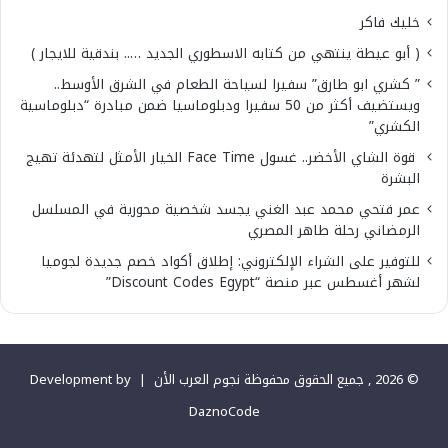
خليك فاكر
( أبو عيطة ينتهي من كتابه الاسطوري الجديد ….. بندقية للايجار )
” كشري ابو طارق” سفيرا لسياحة الطعام في الشرق الأوسط..
ويستضيف أكثر من 50 سفيرا ودبلوماسيا ضمن مبادرة “دبلوماسية
الكشري”
قوة الشاي الأخضر.. غسول Face Time الخيار الأمثل لتهدئة تهيج
البشرة
عمر فتحي محمد عبد الغني يجسد شخصية محورية في المسلسل
الرمضاني رحلة طاهر المصري
للتوفير على الشراء الإلكتروني: إطلاق أكواد خصم جديدة لجوميا
لشهر أغسطس عبر منصة “Discount Codes Egypt”
© 2026 , جميع الحقوق محفوظة نجوم العرب الأن |
Development by
DaznoCode