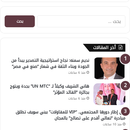
البحث
عن:
أخر المقالات
نديم سمنه: نجاح استراتيجية التصدير يبدأ من
الجودة وبناء الثقة في شعار “صنع في مصر”
منذ 6 ساعات
هاني الشريف وكيلاً لـ “UN MTC” بجدة ويتوج
بجائزة “القائد المؤثر”
منذ 6 ساعات
في إطار دورها المجتمعي.. “VIP للمقاولات” ببني سويف تطلق
مبادرة “تعالي أقدم على تصالح” بالمجان
منذ 10 ساعات