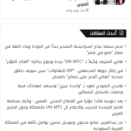
العربي
منذ يوم واحد
أحدث المقالات
نديم سمنه: نجاح استراتيجية التصدير يبدأ من الجودة وبناء الثقة في
شعار “صنع في مصر”
هاني الشريف وكيلاً لـ “UN MTC” بجدة ويتوج بجائزة “القائد المؤثر”
في إطار دورها المجتمعي.. “VIP للمقاولات” ببني سويف تطلق
مبادرة “تعالي أقدم على تصالح” بالمجان
هايدي البارودي تعود بـ “واحدة غيري” وتستعد لمفاجآت فنية
وحفلات بالساحل الشمالي
بعد تتويجه قائدا مؤثرا في القطاع الصحي العمري : وكيلا بمنظمة
الامم المتحدة للتدريب والاعلام ال UN MTC بالمملكة ودول الخليج
العربي
بدر عبدالعزيز.. صانع محتوى وموديل مصري يواصل تألقه في المملكة
العربية السعودية