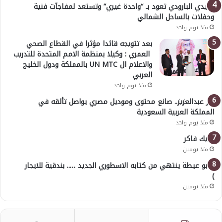
هايدي البارودي تعود بـ “واحدة غيري” وتستعد لمفاجآت فنية
وحفلات بالساحل الشمالي
منذ يوم واحد
بعد تتويجه قائدا مؤثرا في القطاع الصحي
العمري : وكيلا بمنظمة الامم المتحدة للتدريب
والاعلام ال UN MTC بالمملكة ودول الخليج
العربي
منذ يوم واحد
بدر عبدالعزيز.. صانع محتوى وموديل مصري يواصل تألقه في
المملكة العربية السعودية
منذ يوم واحد
خليك فاكر
منذ يومين
( أبو عيطة ينتهي من كتابه الاسطوري الجديد ….. بندقية للايجار
)
منذ يومين