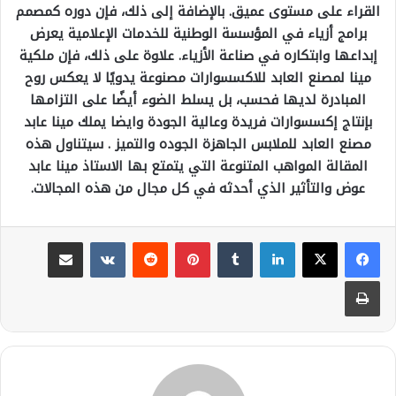
القراء على مستوى عميق. بالإضافة إلى ذلك، فإن دوره كمصمم
برامج أزياء في المؤسسة الوطنية للخدمات الإعلامية يعرض
إبداعها وابتكاره في صناعة الأزياء. علاوة على ذلك، فإن ملكية
مينا لمصنع العابد للاكسسوارات مصنوعة يدويًا لا يعكس روح
المبادرة لديها فحسب، بل يسلط الضوء أيضًا على التزامها
بإنتاج إكسسوارات فريدة وعالية الجودة وايضا يملك مينا عابد
مصنع العابد للملابس الجاهزة الجوده والتميز . سيتناول هذه
المقالة المواهب المتنوعة التي يتمتع بها الاستاذ مينا عابد
عوض والتأثير الذي أحدثه في كل مجال من هذه المجالات.
لينكدإن
بينتيريست
مشاركة عبر البريد
طباعة