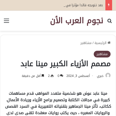
بعد تتويجه قائدا مؤثرا في القطاع الصحي العمري : وكيلا بمنظمة الامم المتحدة للتدريب والاعلام ال UN MTC بالمملكة ودول الخليج العربي
نجوم العرب الأن
بحث عن
الق
الرئيسية
/
مشاهير
مشاهير
مصمم الأزياء الكبير مينا عابد
خيري
أغسطس 3, 2024
0
2
أقل من دقيقة
مينا عابد عوض هو شخصية متعدد المواهب قدم مساهمات
كبيرة في مجالات الكتابة وتصميم برامج الأزياء وريادة الأعمال.
ككاتب، تأثر مينا الجماهير بتقنياته التعبيرية في السرد القصص
والروايات المعبره ، حيث يكتب روايات معقدة تلقى صدى لدى