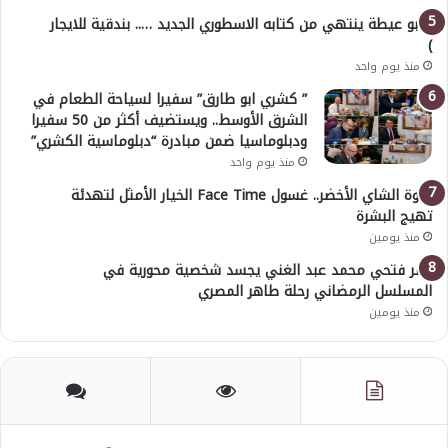
( أبو عيطة ينتهي من كتابه الاسطوري الجديد ….. بندقية للايجار
)
منذ يوم واحد
” كشري ابو طارق” سفيرا لسياحة الطعام في
الشرق الأوسط.. ويستضيف أكثر من 50 سفيرا
ودبلوماسيا ضمن مبادرة “دبلوماسية الكشري”
منذ يوم واحد
قوة الشاي الأخضر.. غسول Face Time الخيار الأمثل لتهدئة
تهيج البشرة
منذ يومين
عمر فتحي محمد عبد الغني يجسد شخصية محورية في
المسلسل الرمضاني رحلة طاهر المصري
منذ يومين