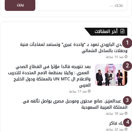
البحث
عن:
أخر المقالات
هايدي البارودي تعود بـ “واحدة غيري” وتستعد لمفاجآت فنية
وحفلات بالساحل الشمالي
منذ 15 ساعة
بعد تتويجه قائدا مؤثرا في القطاع الصحي
العمري : وكيلا بمنظمة الامم المتحدة للتدريب
والاعلام ال UN MTC بالمملكة ودول الخليج
العربي
منذ 17 ساعة
بدر عبدالعزيز.. صانع محتوى وموديل مصري يواصل تألقه في
المملكة العربية السعودية
منذ 18 ساعة
خليك فاكر
منذ 22 ساعة