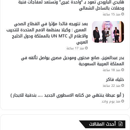
هايدي البارودي تعود بـ “واحدة غيري” وتستعد لمفاجآت فنية
وحفلات بالساحل الشمالي
منذ 15 ساعة
بعد تتويجه قائدا مؤثرا في القطاع الصحي
العمري : وكيلا بمنظمة الامم المتحدة للتدريب
والاعلام ال UN MTC بالمملكة ودول الخليج
العربي
منذ 17 ساعة
بدر عبدالعزيز.. صانع محتوى وموديل مصري يواصل تألقه في
المملكة العربية السعودية
منذ 18 ساعة
خليك فاكر
منذ 22 ساعة
( أبو عيطة ينتهي من كتابه الاسطوري الجديد ….. بندقية للايجار )
منذ يوم واحد
أحدث المقالات