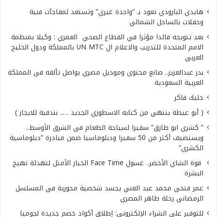
هايدي البارودي تعود بـ “واحدة غيري” وتستعد لمفاجآت فنية
وحفلات بالساحل الشمالي
بعد تتويجه قائدا مؤثرا في القطاع الصحي العمري : وكيلا بمنظمة
الامم المتحدة للتدريب والاعلام ال UN MTC بالمملكة ودول الخليج
العربي
بدر عبدالعزيز.. صانع محتوى وموديل مصري يواصل تألقه في المملكة
العربية السعودية
خليك فاكر
( أبو عيطة ينتهي من كتابه الاسطوري الجديد ….. بندقية للايجار )
” كشري ابو طارق” سفيرا لسياحة الطعام في الشرق الأوسط..
ويستضيف أكثر من 50 سفيرا ودبلوماسيا ضمن مبادرة “دبلوماسية
الكشري”
قوة الشاي الأخضر.. غسول Face Time الخيار الأمثل لتهدئة تهيج
البشرة
عمر فتحي محمد عبد الغني يجسد شخصية محورية في المسلسل
الرمضاني رحلة طاهر المصري
للتوفير على الشراء الإلكتروني: إطلاق أكواد خصم جديدة لجوميا