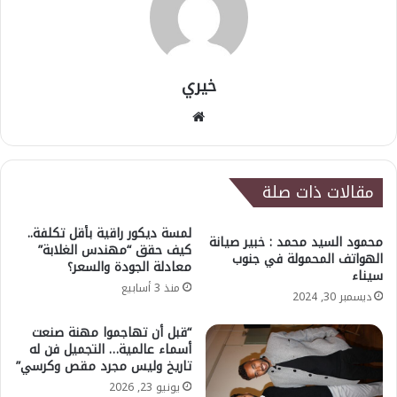
خيري
موقع
الويب
مقالات ذات صلة
لمسة ديكور راقية بأقل تكلفة..
محمود السيد محمد : خبير صيانة
كيف حقق “مهندس الغلابة”
الهواتف المحمولة في جنوب
معادلة الجودة والسعر؟
سيناء
منذ 3 أسابيع
ديسمبر 30, 2024
“قبل أن تهاجموا مهنة صنعت
أسماء عالمية… التجميل فن له
تاريخ وليس مجرد مقص وكرسي”
يونيو 23, 2026