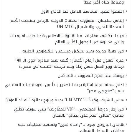
وصناعة حياة أكثر صحة
احفظوا مصر… فتماسك الداخل خط الدفاع الأول
إيناس سليمان : مسؤولة العلاقات الدولية بالرياض بمنظمة الأمم
المتحدة للتدريب والاعلام ال UN MTC
فيلدا يكشف مفاجآت مباراة لبؤات الاطلس ضد الجنوب افريقيات
والتي قد تؤهلهن للوصول لكأس العالم
في حقبة جديدة تعيد تشكيل مستقبل التكنولوجيا الطبية..
خبرة العقول قبل أرقام الأعمار : كيف تعيد مبادرة “فوق الـ 40”
برعاية وزير العمل حسن رداد رسم خريطة التنمية في مصر ..؟
يوسف عبد العزيز المعروف بـ ڤلجاكس
نديم سمنه: نجاح استراتيجية التصدير يبدأ من الجودة وبناء الثقة في
شعار “صنع في مصر”
هاني الشريف وكيلاً لـ “UN MTC” بجدة ويتوج بجائزة “القائد المؤثر”
في إطار دورها المجتمعي.. “VIP للمقاولات” ببني سويف تطلق
مبادرة “تعالي أقدم على تصالح” بالمجان
هايدي البارودي تعود بـ “واحدة غيري” وتستعد لمفاجآت فنية
وحفلات بالساحل الشمالي