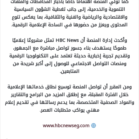
كما تولي المنصة اهتمامًا خاصًا بأخبار المحافظات والملفات
التنموية والخدمية، إلى جانب تغطية الشؤون السياسية
والاقتصادية والرياضية والفنية والثقافية، بما يعكس تنوع
المحتوى ويعزز من حضورها في الساحة الإعلامية الرقمية.
وأكدت إدارة المنصة أن HBC News تمثل مشروعًا إعلاميًا
طموحًا يستهدف بناء جسور تواصل مباشرة مع الجمهور،
وتقديم تجربة إخبارية حديثة تعتمد على التكنولوجيا الرقمية
ومنصات التواصل الاجتماعي للوصول إلى أكبر شريحة من
المتابعين.
ومن المقرر أن تواصل المنصة توسيع نطاق خدماتها الإعلامية
خلال الفترة المقبلة، مع إطلاق المزيد من البرامج والتقارير
والمواد الصحفية المتخصصة، بما يدعم رسالتها في تقديم إعلام
مهني يواكب متطلبات العصر.
www.hbcnewseg.com