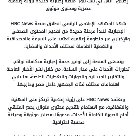
إطلاق “اتش بي سب نيوز” منصة إخبارية جديدة برؤية إعلامية
عصرية ومحتوى موثوق
شهد المشهد الإعلامي الرقمي انطلاق منصة HBC News
الإخبارية، لتبدأ مرحلة جديدة من تقديم المحتوى الصحفي
والإخباري عبر منظومة إعلامية تعتمد على السرعة والمصداقية
والتغطية الشاملة لمختلف الأحداث والقضايا.
وتسعى المنصة إلى توفير خدمة إخبارية متكاملة تواكب
تطورات الأحداث على مدار الساعة، من خلال نشر الأخبار العاجلة
والتقارير الميدانية والحوارات والتغطيات الخاصة، بما يلبي
اهتمامات مختلف فئات الجمهور داخل مصر وخارجها.
وتعتمد HBC News على رؤية إعلامية ترتكز على المهنية
والشفافية، مع الاهتمام بتقديم محتوى متوازن يضع المتلقي
أمام الصورة الكاملة للأحداث، مدعومًا بمصادر موثوقة وصياغة
صحفية احترافية.