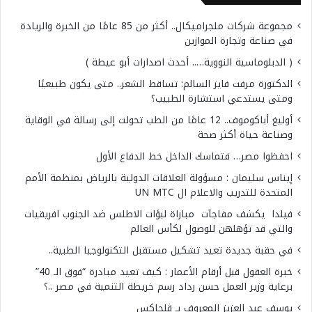
مجموعة شركات ملجراميكال.. أكثر من 85 عامًا من الخبرة والريادة
في صناعة وتجارة الموازين
( الدبلوماسية النووية….. أحدث اصدارات أبو عيطة )
الدكتورة مرفت فايز السالم: تساقط الشعر.. متى يكون طبيعيًا
ومتى يستدعي استشارة الطبيب؟
أوليغ أباكوموف.. 12 عامًا من الطب تحولت إلى رسالة في الوقاية
وصناعة حياة أكثر صحة
احفظوا مصر… فتماسك الداخل خط الدفاع الأول
إيناس سليمان : مسؤولة العلاقات الدولية بالرياض بمنظمة الأمم
المتحدة للتدريب والاعلام ال UN MTC
فيلدا يكشف مفاجآت مباراة لبؤات الاطلس ضد الجنوب افريقيات
والتي قد تؤهلهن للوصول لكأس العالم
في حقبة جديدة تعيد تشكيل مستقبل التكنولوجيا الطبية..
خبرة العقول قبل أرقام الأعمار : كيف تعيد مبادرة “فوق الـ 40”
برعاية وزير العمل حسن رداد رسم خريطة التنمية في مصر ..؟
يوسف عبد العزيز المعروف بـ ڤلجاكس