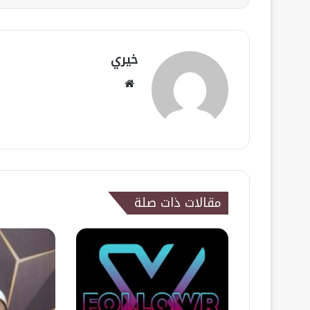
خيري
موقع
الويب
مقالات ذات صلة