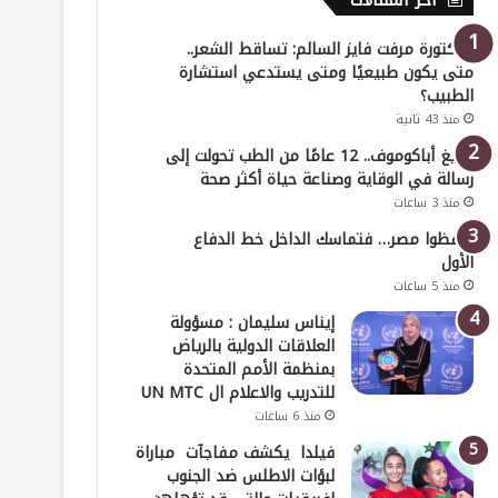
أخر المقالات
الدكتورة مرفت فايز السالم: تساقط الشعر..
متى يكون طبيعيًا ومتى يستدعي استشارة
الطبيب؟
منذ 43 ثانية
أوليغ أباكوموف.. 12 عامًا من الطب تحولت إلى
رسالة في الوقاية وصناعة حياة أكثر صحة
منذ 3 ساعات
احفظوا مصر… فتماسك الداخل خط الدفاع
الأول
منذ 5 ساعات
إيناس سليمان : مسؤولة
العلاقات الدولية بالرياض
بمنظمة الأمم المتحدة
للتدريب والاعلام ال UN MTC
منذ 6 ساعات
فيلدا يكشف مفاجآت مباراة
لبؤات الاطلس ضد الجنوب