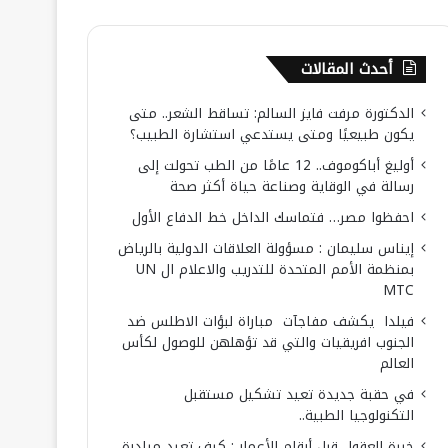
أحدث المقالات
الدكتورة مرفت فايز السالم: تساقط الشعر.. متى
يكون طبيعيًا ومتى يستدعي استشارة الطبيب؟
أوليغ أباكوموف.. 12 عامًا من الطب تحولت إلى
رسالة في الوقاية وصناعة حياة أكثر صحة
احفظوا مصر… فتماسك الداخل خط الدفاع الأول
إيناس سليمان : مسؤولة العلاقات الدولية بالرياض
بمنظمة الأمم المتحدة للتدريب والاعلام ال UN
MTC
فيلدا يكشف مفاجآت مباراة لبؤات الاطلس ضد
الجنوب افريقيات والتي قد تؤهلهن للوصول لكأس
العالم
في حقبة جديدة تعيد تشكيل مستقبل
التكنولوجيا الطبية..
خبرة العقول قبل أرقام الأعمار : كيف تعيد مبادرة