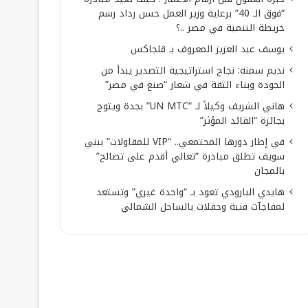
“فوق الـ 40” برعاية وزير العمل حسن رداد رسم
خريطة التنمية في مصر ..؟
يوسف عبد العزيز المعروف بـ ڤلجاكس
نديم سمنه: نجاح استراتيجية التصدير يبدأ من
الجودة وبناء الثقة في شعار “صنع في مصر”
هاني الشريف وكيلاً لـ “UN MTC” بجدة ويتوج
بجائزة “القائد المؤثر”
في إطار دورها المجتمعي.. “VIP للمقاولات” ببني
سويف تطلق مبادرة “تعالي أقدم على تصالح”
بالمجان
هايدي البارودي تعود بـ “واحدة غيري” وتستعد
لمفاجآت فنية وحفلات بالساحل الشمالي