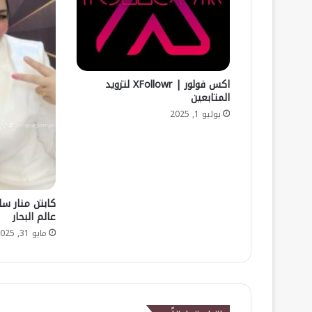
اكس فولور | XFollowr لتزويد
المتابعين
يوليو 1, 2025
كابتن منار س
عالم البحار
مايو 31, 2025