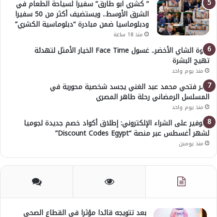
” كشري ابو طارق” سفيرا لسياحة الطعام في
الشرق الأوسط.. ويستضيف أكثر من 50 سفيرا
ودبلوماسيا ضمن مبادرة “دبلوماسية الكشري”
منذ 18 ساعة
قوة الشاي الأخضر.. غسول Face Time الخيار الأمثل لتهدئة
تهيج البشرة
منذ يوم واحد
عمر فتحي محمد عبد الغني يجسد شخصية محورية في
المسلسل الرمضاني رحلة طاهر المصري
منذ يوم واحد
للتوفير على الشراء الإلكتروني: إطلاق أكواد خصم جديدة لجوميا
لشهر أغسطس عبر منصة “Discount Codes Egypt”
منذ يومين
بعد تتويجه قائدا مؤثرا في القطاع الصحي