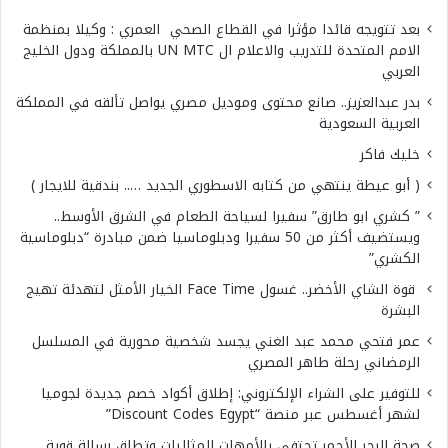
بعد تتويجه قائدا مؤثرا في القطاع الصحي العمري : وكيلا بمنظمة
الامم المتحدة للتدريب والاعلام ال UN MTC بالمملكة ودول الخليج
العربي
بدر عبدالعزيز.. صانع محتوى وموديل مصري يواصل تألقه في المملكة
العربية السعودية
خليك فاكر
( أبو عيطة ينتهي من كتابه الاسطوري الجديد ….. بندقية للايجار )
” كشري ابو طارق” سفيرا لسياحة الطعام في الشرق الأوسط..
ويستضيف أكثر من 50 سفيرا ودبلوماسيا ضمن مبادرة “دبلوماسية
الكشري”
قوة الشاي الأخضر.. غسول Face Time الخيار الأمثل لتهدئة تهيج
البشرة
عمر فتحي محمد عبد الغني يجسد شخصية محورية في المسلسل
الرمضاني رحلة طاهر المصري
للتوفير على الشراء الإلكتروني: إطلاق أكواد خصم جديدة لجوميا
لشهر أغسطس عبر منصة “Discount Codes Egypt”
صحة البحر الأحمر تحتفى بالأمهات المثاليات وتطلق رسالة قوية