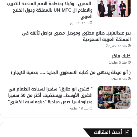
العمري : وكيلا بمنظمة الامم المتحدة للتدريب
والاعلام ال UN MTC بالمملكة ودول الخليج
العربي
منذ 9 دقائق
بدر عبدالعزيز.. صانع محتوى وموديل مصري يواصل تألقه في
المملكة العربية السعودية
منذ 37 دقيقة
خليك فاكر
منذ 5 ساعات
( أبو عيطة ينتهي من كتابه الاسطوري الجديد ….. بندقية للايجار )
منذ 8 ساعات
” كشري ابو طارق” سفيرا لسياحة الطعام في
الشرق الأوسط.. ويستضيف أكثر من 50 سفيرا
ودبلوماسيا ضمن مبادرة “دبلوماسية الكشري”
منذ 18 ساعة
أحدث المقالات