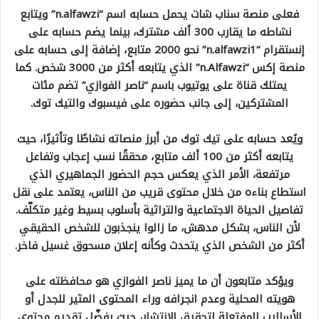
فعلى منصة سناب شات يحمل حسابه اسم “n.alfawzi” ويتابع
نشاطه ما يقارب 300 ألف مشترك، بينما يضم حسابه على
إنستقرام “n.alfawzi1” نحو 2000 متابع، إضافة إلى حسابه على
منصة إكس “n.Alfawzi” الذي يتابعه أكثر من 3000 شخص. كما
يمتلك قناة على يوتيوب باسم “ناصر الفوازي” تضم مئات
المشتركين، إلى جانب حضوره على فيسبوك والتيك توك.
ويُعد حسابه على تيك توك من أبرز منصاته نشاطًا وتأثيرًا، حيث
يتابعه أكثر من 100 ألف متابع، محققًا نسب إعجاب وتفاعل
مرتفعة، الأمر الذي يعكس حجم الحضور الجماهيري الذي
استطاع بناءه من خلال محتوى قريب من الناس، يعتمد على نقل
تفاصيل الحياة الاجتماعية والتراثية بأسلوب بسيط وغير متكلّف.
لأن الناس، بشكل مدهش، ما زالوا ينجذبون للشخص الحقيقي
أكثر من الشخص الذي يتحدث وكأنه إعلان مسحوق غسيل فاخر.
ويؤكد متابعون أن ما يميز ناصر الفوازي هو محافظته على
هويته المحلية وعدم انجرافه وراء المحتوى المثير للجدل أو
الأساليب المفتعلة لتحقيق الانتشار، حيث يفضّل تقديم محتوى