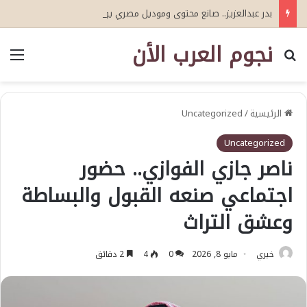
بدر عبدالعزيز.. صانع محتوى وموديل مصري يواصل تألقه في المملكة العربية السعودية
نجوم العرب الأن
بحث عن
الق
الرئيسية
/
Uncategorized
Uncategorized
ناصر جازي الفوازي.. حضور
اجتماعي صنعه القبول والبساطة
وعشق التراث
خيري
مايو 8, 2026
0
4
2 دقائق