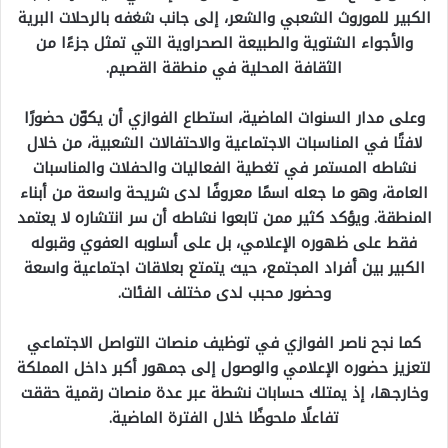
الكبير للموروث الشعبي والشعر، إلى جانب شغفه بالرحلات البرية
والأجواء الشتوية والطبيعة الصحراوية التي تمثل جزءًا من
الثقافة المحلية في منطقة القصيم.
وعلى مدار السنوات الماضية، استطاع الفوازي أن يكوّن حضورًا
لافتًا في المناسبات الاجتماعية والاحتفالات الشعبية، من خلال
نشاطه المستمر في تغطية الفعاليات والحفلات والمناسبات
العامة، وهو ما جعله اسمًا معروفًا لدى شريحة واسعة من أبناء
المنطقة. ويؤكد كثير ممن تابعوا نشاطه أن سر انتشاره لا يعتمد
فقط على ظهوره الإعلامي، بل على أسلوبه العفوي وقبوله
الكبير بين أفراد المجتمع، حيث يتمتع بعلاقات اجتماعية واسعة
وحضور محبب لدى مختلف الفئات.
كما نجح ناصر الفوازي في توظيف منصات التواصل الاجتماعي
لتعزيز حضوره الإعلامي والوصول إلى جمهور أكبر داخل المملكة
وخارجها، إذ يمتلك حسابات نشطة عبر عدة منصات رقمية حققت
تفاعلًا ملحوظًا خلال الفترة الماضية.