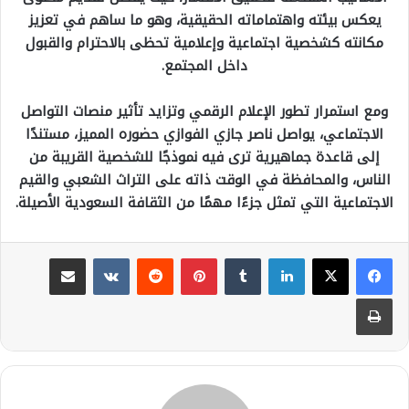
يعكس بيئته واهتماماته الحقيقية، وهو ما ساهم في تعزيز
مكانته كشخصية اجتماعية وإعلامية تحظى بالاحترام والقبول
داخل المجتمع.
ومع استمرار تطور الإعلام الرقمي وتزايد تأثير منصات التواصل
الاجتماعي، يواصل ناصر جازي الفوازي حضوره المميز، مستندًا
إلى قاعدة جماهيرية ترى فيه نموذجًا للشخصية القريبة من
الناس، والمحافظة في الوقت ذاته على التراث الشعبي والقيم
الاجتماعية التي تمثل جزءًا مهمًا من الثقافة السعودية الأصيلة.
لينكدإن
بينتيريست
مشاركة عبر البريد
طباعة