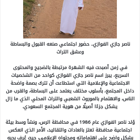
ناصر جازي الفوازي.. حضور اجتماعي صنعه القبول والبساطة
وعشق التراث
في زمن أصبحت فيه الشهرة مرتبطة بالضجيج والمحتوى
السريع، يبرز اسم ناصر جازي الفوازي كواحد من الشخصيات
الاجتماعية والإعلامية التي استطاعت أن تترك بصمة واضحة
داخل المجتمع، بأسلوب مختلف يعتمد على البساطة، والقرب من
الناس، والاهتمام بالموروث الشعبي والتراث المحلي الذي ما زال
يشكل جزءًا أصيلًا من هوية المجتمع السعودي.
وُلد ناصر الفوازي عام 1986 في محافظة الرس، ونشأ وسط بيئة
اجتماعية محافظة تعتز بالعادات والتقاليد، الأمر الذي انعكس
بشكل واضح على اهتماماته ومحتواه الإعلامي، حيث عُرف بحبه