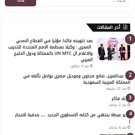
عن:
أخر المقالات
بعد تتويجه قائدا مؤثرا في القطاع الصحي
العمري : وكيلا بمنظمة الامم المتحدة للتدريب
والاعلام ال UN MTC بالمملكة ودول الخليج
العربي
منذ 9 دقائق
بدر عبدالعزيز.. صانع محتوى وموديل مصري يواصل تألقه في
المملكة العربية السعودية
منذ 37 دقيقة
خليك فاكر
منذ 5 ساعات
( أبو عيطة ينتهي من كتابه الاسطوري الجديد ….. بندقية للايجار
)
منذ 8 ساعات