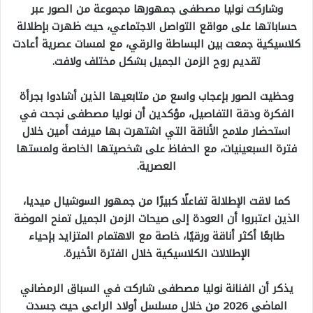
وشاركت نوليا مصطفى جمهورها مجموعة من الصور عبر
حساباتها على مواقع التواصل الاجتماعي، حيث ظهرت بإطلالة
كلاسيكية جمعت بين البساطة والرقي، مع لمسات عصرية أعادت
تقديم روح الزمن الجميل بشكل مختلف ولافت.
وحظيت الصور بإعجاب واسع من متابعيها الذين أشادوا بجرأة
الفكرة ودقة التفاصيل، مؤكدين أن نوليا مصطفى نجحت في
استحضار ملامح الأناقة التي اشتهرت بها ميرفت أمين خلال
فترة السبعينيات، مع الحفاظ على شخصيتها الخاصة ولمستها
العصرية.
كما لاقت الإطلالة تفاعلًا كبيرًا من جمهور السوشيال ميديا،
الذين اعتبروا أن العودة إلى صيحات الزمن الجميل تمنح الموضة
طابعًا أكثر أناقة ورقيًا، خاصة مع الاهتمام المتزايد بإحياء
الإطلالات الكلاسيكية خلال الفترة الأخيرة.
يذكر أن الفنانة نوليا مصطفى شاركت في السباق الرمضاني
الماضي 2026 من خلال مسلسل أولاد الراعي حيث جسدت