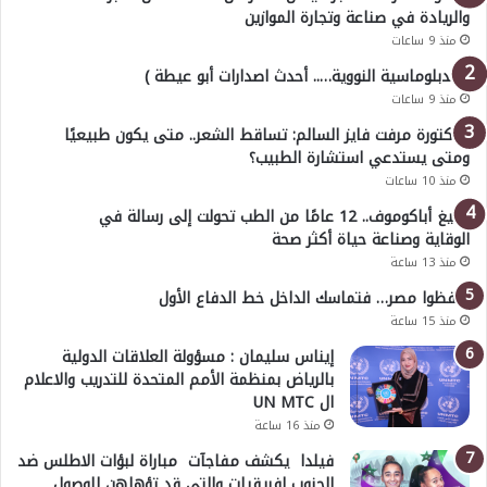
والريادة في صناعة وتجارة الموازين
منذ 9 ساعات
( الدبلوماسية النووية….. أحدث اصدارات أبو عيطة )
منذ 9 ساعات
الدكتورة مرفت فايز السالم: تساقط الشعر.. متى يكون طبيعيًا
ومتى يستدعي استشارة الطبيب؟
منذ 10 ساعات
أوليغ أباكوموف.. 12 عامًا من الطب تحولت إلى رسالة في
الوقاية وصناعة حياة أكثر صحة
منذ 13 ساعة
احفظوا مصر… فتماسك الداخل خط الدفاع الأول
منذ 15 ساعة
إيناس سليمان : مسؤولة العلاقات الدولية
بالرياض بمنظمة الأمم المتحدة للتدريب والاعلام
ال UN MTC
منذ 16 ساعة
فيلدا يكشف مفاجآت مباراة لبؤات الاطلس ضد
الجنوب افريقيات والتي قد تؤهلهن للوصول