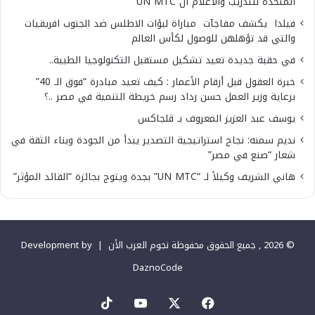
المتحدة للتدريب والاعلام ال UN MTC
فيلدا يكشف مفاجآت مباراة لبؤات الاطلس ضد الجنوب افريقيات
والتي قد تؤهلهن للوصول لكأس العالم
في حقبة جديدة تعيد تشكيل مستقبل التكنولوجيا الطبية..
خبرة العقول قبل أرقام الأعمار : كيف تعيد مبادرة “فوق الـ 40”
برعاية وزير العمل حسن رداد رسم خريطة التنمية في مصر ..؟
يوسف عبد العزيز المعروف بـ ڤلجاكس
نديم سمنه: نجاح استراتيجية التصدير يبدأ من الجودة وبناء الثقة في
شعار “صنع في مصر”
هاني الشريف وكيلاً لـ “UN MTC” بجدة ويتوج بجائزة “القائد المؤثر”
© 2026 , جميع الحقوق محفوظة نجوم العرب الأن |
Development by
DaznoCode
‫X
فيسبوك
‫YouTube
‫TikTok