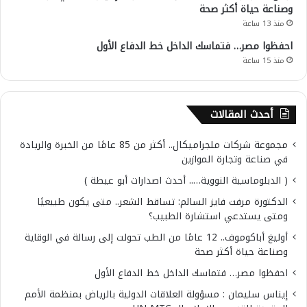
وصناعة حياة أكثر صحة
منذ 13 ساعة
احفظوا مصر… فتماسك الداخل خط الدفاع الأول
منذ 15 ساعة
أحدث المقالات
مجموعة شركات ملجراميكال.. أكثر من 85 عامًا من الخبرة والريادة
في صناعة وتجارة الموازين
( الدبلوماسية النووية….. أحدث اصدارات أبو عيطة )
الدكتورة مرفت فايز السالم: تساقط الشعر.. متى يكون طبيعيًا
ومتى يستدعي استشارة الطبيب؟
أوليغ أباكوموف.. 12 عامًا من الطب تحولت إلى رسالة في الوقاية
وصناعة حياة أكثر صحة
احفظوا مصر… فتماسك الداخل خط الدفاع الأول
إيناس سليمان : مسؤولة العلاقات الدولية بالرياض بمنظمة الأمم