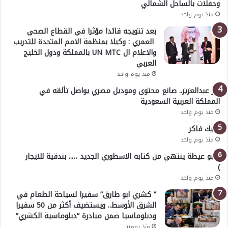
وحفلات بالساحل الشمالي
منذ يوم واحد
بعد تتويجه قائدا مؤثرا في القطاع الصحي
العمري : وكيلا بمنظمة الامم المتحدة للتدريب
والاعلام ال UN MTC بالمملكة ودول الخليج
العربي
منذ يوم واحد
بدر عبدالعزيز.. صانع محتوى وموديل مصري يواصل تألقه في
المملكة العربية السعودية
منذ يوم واحد
خليك فاكر
منذ يوم واحد
( أبو عيطة ينتهي من كتابه الاسطوري الجديد ….. بندقية للايجار
)
منذ يوم واحد
” كشري ابو طارق” سفيرا لسياحة الطعام في
الشرق الأوسط.. ويستضيف أكثر من 50 سفيرا
ودبلوماسيا ضمن مبادرة “دبلوماسية الكشري”
منذ يومين