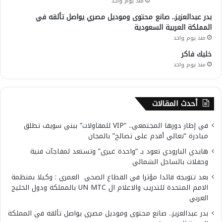
منذ يوم واحد
بدر عبدالعزيز.. صانع محتوى وموديل مصري يواصل تألقه في
المملكة العربية السعودية
منذ يوم واحد
خليك فاكر
منذ يوم واحد
أحدث المقالات
في إطار دورها المجتمعي.. “VIP للمقاولات” ببني سويف تطلق
مبادرة “تعالي أقدم على تصالح” بالمجان
هايدي البارودي تعود بـ “واحدة غيري” وتستعد لمفاجآت فنية
وحفلات بالساحل الشمالي
بعد تتويجه قائدا مؤثرا في القطاع الصحي العمري : وكيلا بمنظمة
الامم المتحدة للتدريب والاعلام ال UN MTC بالمملكة ودول الخليج
العربي
بدر عبدالعزيز.. صانع محتوى وموديل مصري يواصل تألقه في المملكة