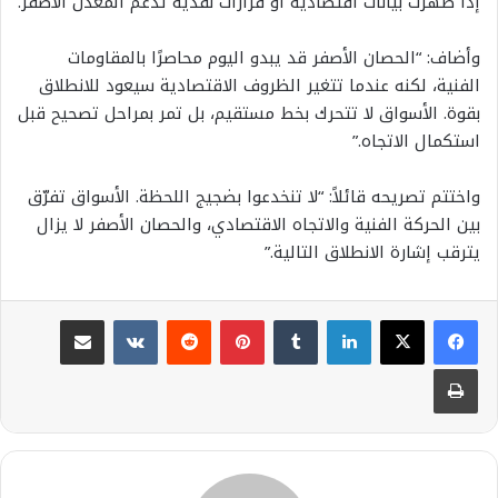
إذا ظهرت بيانات اقتصادية أو قرارات نقدية تدعم المعدن الأصفر.
وأضاف: “الحصان الأصفر قد يبدو اليوم محاصرًا بالمقاومات
الفنية، لكنه عندما تتغير الظروف الاقتصادية سيعود للانطلاق
بقوة. الأسواق لا تتحرك بخط مستقيم، بل تمر بمراحل تصحيح قبل
استكمال الاتجاه.”
واختتم تصريحه قائلاً: “لا تنخدعوا بضجيج اللحظة. الأسواق تفرّق
بين الحركة الفنية والاتجاه الاقتصادي، والحصان الأصفر لا يزال
يترقب إشارة الانطلاق التالية.”
لينكدإن
بينتيريست
مشاركة عبر البريد
طباعة