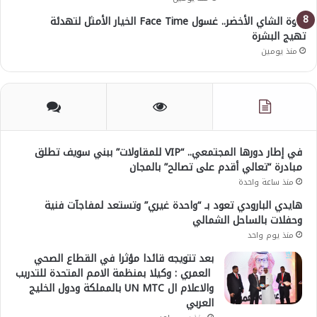
قوة الشاي الأخضر.. غسول Face Time الخيار الأمثل لتهدئة
تهيج البشرة
منذ يومين
في إطار دورها المجتمعي.. “VIP للمقاولات” ببني سويف تطلق
مبادرة “تعالي أقدم على تصالح” بالمجان
منذ ساعة واحدة
هايدي البارودي تعود بـ “واحدة غيري” وتستعد لمفاجآت فنية
وحفلات بالساحل الشمالي
منذ يوم واحد
بعد تتويجه قائدا مؤثرا في القطاع الصحي
العمري : وكيلا بمنظمة الامم المتحدة للتدريب
والاعلام ال UN MTC بالمملكة ودول الخليج
العربي