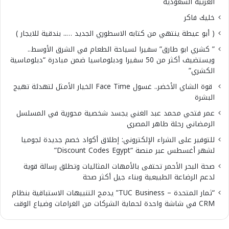
العربية السعودية
خليك فاكر
( أبو عيطة ينتهي من كتابه الاسطوري الجديد ….. بندقية للايجار )
” كشري ابو طارق” سفيرا لسياحة الطعام في الشرق الأوسط..
ويستضيف أكثر من 50 سفيرا ودبلوماسيا ضمن مبادرة “دبلوماسية
الكشري”
قوة الشاي الأخضر.. غسول Face Time الخيار الأمثل لتهدئة تهيج
البشرة
عمر فتحي محمد عبد الغني يجسد شخصية محورية في المسلسل
الرمضاني رحلة طاهر المصري
للتوفير على الشراء الإلكتروني: إطلاق أكواد خصم جديدة لجوميا
لشهر أغسطس عبر منصة “Discount Codes Egypt”
صحة البحر الأحمر تحتفى بالأمهات المثاليات وتطلق رسالة قوية
لدعم الرضاعة الطبيعية وبناء جيل أكثر صحة
“ثمار المتحدة – TUC Business” يدمج التنبيهات الاستباقية بنظام
CRM في شاشة واحدة لحماية الشركات من الغرامات وضياع الوقت