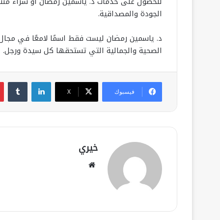
للحصول على خدمات د. ياسمين رمضان أو شراء منتجات
الجودة والمصداقية.
د. ياسمين رمضان ليست فقط اسمًا لامعًا في مجال ا
الصحية والجمالية التي تستحقها كل سيدة ورجل.
لينكدإن
فيسبوك
‫X
خيري
موقع
الويب