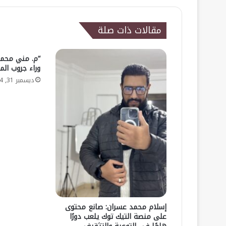
مقالات ذات صلة
“م. مني محمد 
وراء جروب ال
ديسمبر 31, 2024
إسلام محمد عسران: صانع محتوى
على منصة التيك توك يلعب دورًا