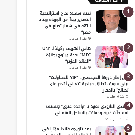
أخر المقالات
نديم سمنه: نجاح استراتيجية
التصدير يبدأ من الجودة وبناء
الثقة في شعار “صنع في
مصر”
منذ 3 ساعات
هاني الشريف وكيلاً لـ “UN
MTC” بجدة ويتوج بجائزة
“القائد المؤثر”
منذ 3 ساعات
في إطار دورها المجتمعي.. “VIP للمقاولات”
ببني سويف تطلق مبادرة “تعالي أقدم على
تصالح” بالمجان
منذ 6 ساعات
هايدي البارودي تعود بـ “واحدة غيري” وتستعد
لمفاجآت فنية وحفلات بالساحل الشمالي
منذ يوم واحد
بعد تتويجه قائدا مؤثرا في