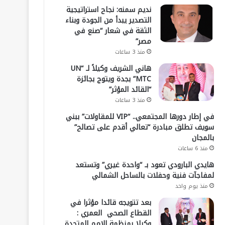
نديم سمنه: نجاح استراتيجية
التصدير يبدأ من الجودة وبناء
الثقة في شعار “صنع في
مصر”
منذ 3 ساعات
هاني الشريف وكيلاً لـ “UN
MTC” بجدة ويتوج بجائزة
“القائد المؤثر”
منذ 3 ساعات
في إطار دورها المجتمعي.. “VIP للمقاولات” ببني
سويف تطلق مبادرة “تعالي أقدم على تصالح”
بالمجان
منذ 6 ساعات
هايدي البارودي تعود بـ “واحدة غيري” وتستعد
لمفاجآت فنية وحفلات بالساحل الشمالي
منذ يوم واحد
بعد تتويجه قائدا مؤثرا في
القطاع الصحي العمري :
وكيلا بمنظمة الامم المتحدة