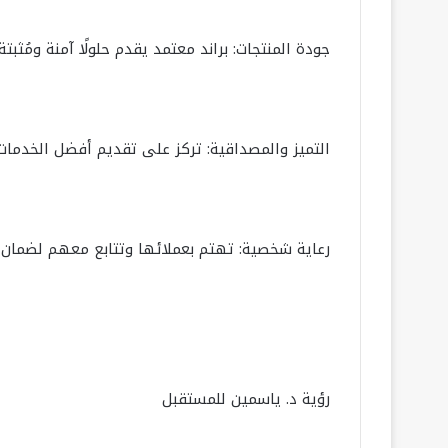
جودة المنتجات: براند معتمد يقدم حلولًا آمنة ومُثبتة 
التميز والمصداقية: تركز على تقديم أفضل الخدمات،
رعاية شخصية: تهتم بعملائها وتتابع معهم لضمان ت
رؤية د. ياسمين للمستقبل