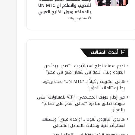
للتدريب والاعلام ال UN MTC
بالمملكة ودول الخليج العربي
منذ يوم واحد
أحدث المقالات
نديم سمنه: نجاح استراتيجية التصدير يبدأ من
الجودة وبناء الثقة في شعار “صنع في مصر”
هاني الشريف وكيلاً لـ “UN MTC” بجدة ويتوج
بجائزة “القائد المؤثر”
في إطار دورها المجتمعي.. “VIP للمقاولات” ببني
سويف تطلق مبادرة “تعالي أقدم على تصالح”
بالمجان
هايدي البارودي تعود بـ “واحدة غيري” وتستعد
لمفاجآت فنية وحفلات بالساحل الشمالي
بعد تتويجه قائدا مؤثرا في القطاع الصحي