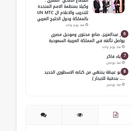
القطاع الصحي العمري :
وكيلا بمنظمة الامم المتحدة
للتدريب والاعلام ال UN MTC
بالمملكة ودول الخليج العربي
منذ يوم واحد
بدر عبدالعزيز.. صانع محتوى وموديل مصري
يواصل تألقه في المملكة العربية السعودية
منذ يوم واحد
خليك فاكر
منذ يومين
( أبو عيطة ينتهي من كتابه الاسطوري الجديد
….. بندقية للايجار )
منذ يومين