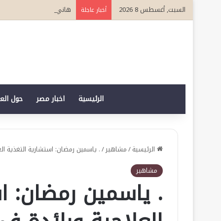
السبت, أغسطس 8 2026
هاني الشريف وكيلاً لـ “UN MTC” بجدة ويتوج بجائزة “القائد المؤثر”
أخبار عاجلة
الرئيسية
اخبار مصر
حول الع
الرئيسية
/
مشاهير
/
. ياسمين رمضان: استشارية التغذية ال
مشاهير
. ياسمين رمضان: ا