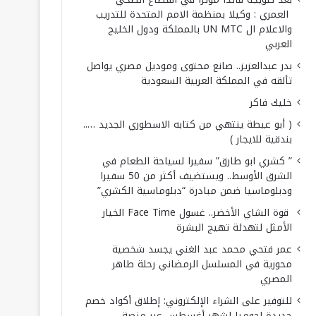
العمري : وكيلا بمنظمة الامم المتحدة للتدريب
والاعلام ال UN MTC بالمملكة ودول الخليج
العربي
بدر عبدالعزيز.. صانع محتوى وموديل مصري يواصل
تألقه في المملكة العربية السعودية
خليك فاكر
( أبو عيطة ينتهي من كتابه الاسطوري الجديد …..
بندقية للايجار )
” كشري ابو طارق” سفيرا لسياحة الطعام في
الشرق الأوسط.. ويستضيف أكثر من 50 سفيرا
ودبلوماسيا ضمن مبادرة “دبلوماسية الكشري”
قوة الشاي الأخضر.. غسول Face Time الخيار
الأمثل لتهدئة تهيج البشرة
عمر فتحي محمد عبد الغني يجسد شخصية
محورية في المسلسل الرمضاني رحلة طاهر
المصري
للتوفير على الشراء الإلكتروني: إطلاق أكواد خصم
جديدة لجوميا لشهر أغسطس عبر منصة