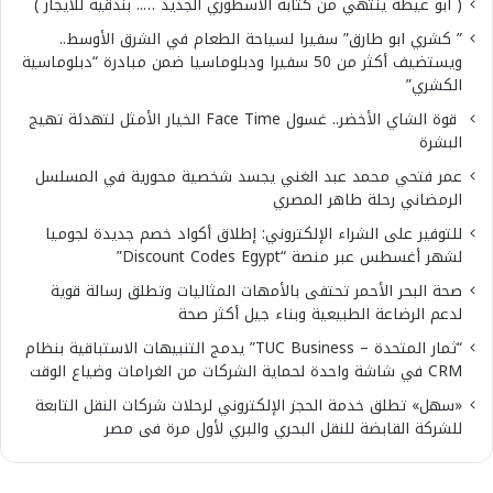
( أبو عيطة ينتهي من كتابه الاسطوري الجديد ….. بندقية للايجار )
” كشري ابو طارق” سفيرا لسياحة الطعام في الشرق الأوسط..
ويستضيف أكثر من 50 سفيرا ودبلوماسيا ضمن مبادرة “دبلوماسية
الكشري”
قوة الشاي الأخضر.. غسول Face Time الخيار الأمثل لتهدئة تهيج
البشرة
عمر فتحي محمد عبد الغني يجسد شخصية محورية في المسلسل
الرمضاني رحلة طاهر المصري
للتوفير على الشراء الإلكتروني: إطلاق أكواد خصم جديدة لجوميا
لشهر أغسطس عبر منصة “Discount Codes Egypt”
صحة البحر الأحمر تحتفى بالأمهات المثاليات وتطلق رسالة قوية
لدعم الرضاعة الطبيعية وبناء جيل أكثر صحة
“ثمار المتحدة – TUC Business” يدمج التنبيهات الاستباقية بنظام
CRM في شاشة واحدة لحماية الشركات من الغرامات وضياع الوقت
«سهل» تطلق خدمة الحجز الإلكتروني لرحلات شركات النقل التابعة
للشركة القابضة للنقل البحري والبري لأول مرة فى مصر