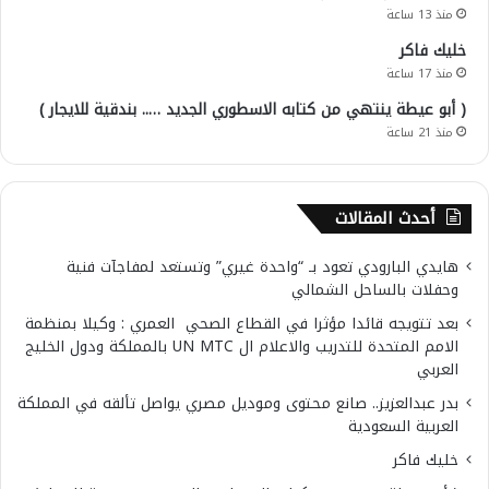
منذ 13 ساعة
خليك فاكر
منذ 17 ساعة
( أبو عيطة ينتهي من كتابه الاسطوري الجديد ….. بندقية للايجار )
منذ 21 ساعة
أحدث المقالات
هايدي البارودي تعود بـ “واحدة غيري” وتستعد لمفاجآت فنية
وحفلات بالساحل الشمالي
بعد تتويجه قائدا مؤثرا في القطاع الصحي العمري : وكيلا بمنظمة
الامم المتحدة للتدريب والاعلام ال UN MTC بالمملكة ودول الخليج
العربي
بدر عبدالعزيز.. صانع محتوى وموديل مصري يواصل تألقه في المملكة
العربية السعودية
خليك فاكر