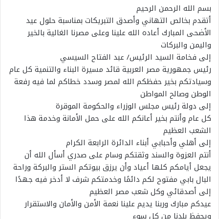
بسم الله الرحمن الرحيم
أتقدم بخالص التهاني وأصدق التبريكات بمناسبة حلول عيد
الأضحى المبارك أعاده الله علينا وعلى مصرنا الغالية بالخير
واليمن والبركات
إلى فخامة السيد الرئيس/ عبد الفتاح السيسي
رئيس جمهورية مصر العربية قائد مسيرة البناء والتنمية كل عام
وسيادتكم بخير حفظكم الله لمصر وسدد خطاكم لما فيه رفعة
الوطن وصالح المواطن
إلى دولة رئيس مجلس الوزراء والحكومة الموقرة
كل عام وأنتم بخير أعانكم الله على حمل الأمانة وخدمة هذا
الشعب العظيم
إلى أهلي وأحبابي أبناء الدائرة الرابعة الكرام
أنتم العزوة والسند وثقتكم وسام على صدري أسأل الله أن
يجعل أيامكم كلها أعياد وأن يرزق بيوتكم الستر والبركة وراحة
البال بابي مفتوح لكم دائمًا وخدمتكم شرف لا أدخر فيه جهدًا
إلى أصدقائي وكل شعب مصر العظيم
عيدكم مبارك وربنا يديم علينا نعمة الأمن والأمان والاستقرار
ويحفظ بلدنا من كل سوء