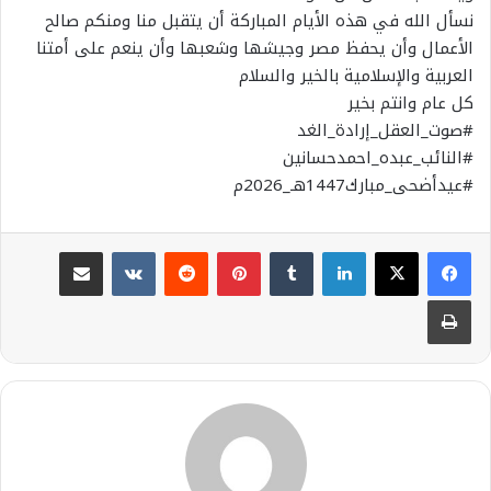
نسأل الله في هذه الأيام المباركة أن يتقبل منا ومنكم صالح
الأعمال وأن يحفظ مصر وجيشها وشعبها وأن ينعم على أمتنا
العربية والإسلامية بالخير والسلام
كل عام وانتم بخير
#صوت_العقل_إرادة_الغد
#النائب_عبده_احمدحسانين
#عيدأضحى_مبارك1447هـ_2026م
لينكدإن
بينتيريست
مشاركة عبر البريد
طباعة