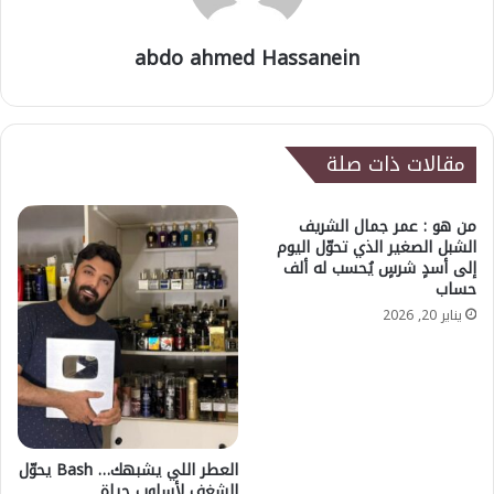
abdo ahmed Hassanein
مقالات ذات صلة
من هو : عمر جمال الشريف
الشبل الصغير الذي تحوّل اليوم
إلى أسدٍ شرسٍ يُحسب له ألف
حساب
يناير 20, 2026
العطر اللي يشبهك… Bash يحوّل
الشغف لأسلوب حياة