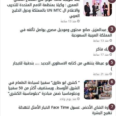
العمري : وكيلا بمنظمة الامم المتحدة للتدريب
والاعلام ال UN MTC بالمملكة ودول الخليج
العربي
منذ 13 ساعة
بدر عبدالعزيز.. صانع محتوى وموديل مصري يواصل تألقه في
المملكة العربية السعودية
منذ 13 ساعة
خليك فاكر
منذ 17 ساعة
( أبو عيطة ينتهي من كتابه الاسطوري الجديد ….. بندقية للايجار
)
منذ 21 ساعة
” كشري ابو طارق” سفيرا لسياحة الطعام في
الشرق الأوسط.. ويستضيف أكثر من 50 سفيرا
ودبلوماسيا ضمن مبادرة “دبلوماسية الكشري”
منذ يوم واحد
قوة الشاي الأخضر.. غسول Face Time الخيار الأمثل لتهدئة
تهيج البشرة