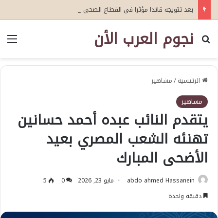
بعد تتويجه قائدا مؤثرا في القطاع الصحي العمري : وكيلا بمنظمة الامم المتحدة للتدريب والاعلام ال UN MTC بالمملكة ودول الخليج العربي
نجوم العرب الأن
بحث عن
الق
الرئيسية
/
مشاهير
مشاهير
يتقدم النائب عبده أحمد حسانين
تهنئه الشعب المصري بعيد
الأضحى المبارك
abdo ahmed Hassanein
مايو 23, 2026
0
5
دقيقة واحدة