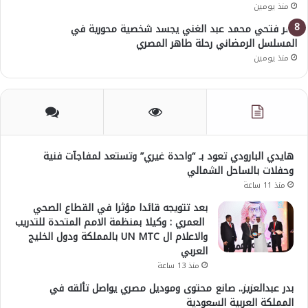
منذ يومين
عمر فتحي محمد عبد الغني يجسد شخصية محورية في
المسلسل الرمضاني رحلة طاهر المصري
منذ يومين
هايدي البارودي تعود بـ “واحدة غيري” وتستعد لمفاجآت فنية
وحفلات بالساحل الشمالي
منذ 11 ساعة
بعد تتويجه قائدا مؤثرا في القطاع الصحي
العمري : وكيلا بمنظمة الامم المتحدة للتدريب
والاعلام ال UN MTC بالمملكة ودول الخليج
العربي
منذ 13 ساعة
بدر عبدالعزيز.. صانع محتوى وموديل مصري يواصل تألقه في
المملكة العربية السعودية