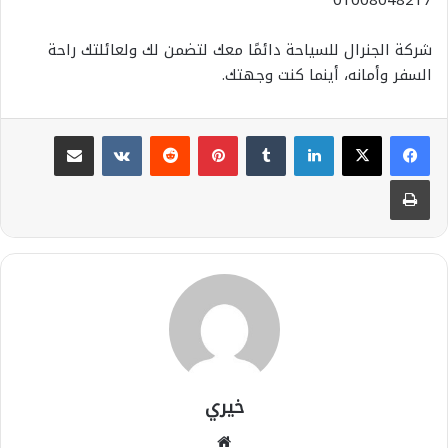
01008048217
شركة الجنرال للسياحة دائمًا معك لتضمن لك ولعائلتك راحة
السفر وأمانه، أينما كنت وجهتك.
لينكدإن
بينتيريست
مشاركة عبر البريد
طباعة
خيري
موقع