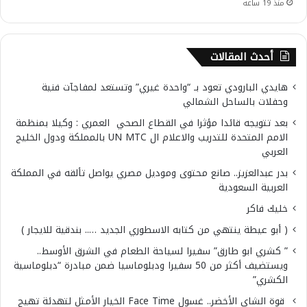
منذ 19 ساعة
أحدث المقالات
هايدي البارودي تعود بـ “واحدة غيري” وتستعد لمفاجآت فنية
وحفلات بالساحل الشمالي
بعد تتويجه قائدا مؤثرا في القطاع الصحي العمري : وكيلا بمنظمة
الامم المتحدة للتدريب والاعلام ال UN MTC بالمملكة ودول الخليج
العربي
بدر عبدالعزيز.. صانع محتوى وموديل مصري يواصل تألقه في المملكة
العربية السعودية
خليك فاكر
( أبو عيطة ينتهي من كتابه الاسطوري الجديد ….. بندقية للايجار )
” كشري ابو طارق” سفيرا لسياحة الطعام في الشرق الأوسط..
ويستضيف أكثر من 50 سفيرا ودبلوماسيا ضمن مبادرة “دبلوماسية
الكشري”
قوة الشاي الأخضر.. غسول Face Time الخيار الأمثل لتهدئة تهيج