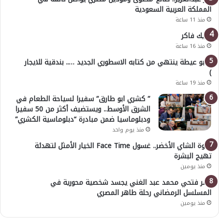
المملكة العربية السعودية
منذ 11 ساعة
خليك فاكر
منذ 16 ساعة
( أبو عيطة ينتهي من كتابه الاسطوري الجديد ….. بندقية للايجار
)
منذ 19 ساعة
” كشري ابو طارق” سفيرا لسياحة الطعام في
الشرق الأوسط.. ويستضيف أكثر من 50 سفيرا
ودبلوماسيا ضمن مبادرة “دبلوماسية الكشري”
منذ يوم واحد
قوة الشاي الأخضر.. غسول Face Time الخيار الأمثل لتهدئة
تهيج البشرة
منذ يومين
عمر فتحي محمد عبد الغني يجسد شخصية محورية في
المسلسل الرمضاني رحلة طاهر المصري
منذ يومين