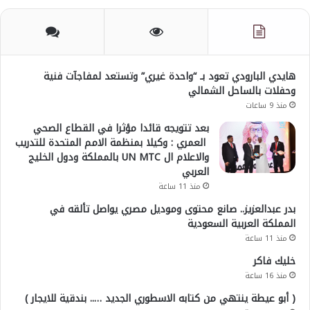
هايدي البارودي تعود بـ “واحدة غيري” وتستعد لمفاجآت فنية
وحفلات بالساحل الشمالي
منذ 9 ساعات
بعد تتويجه قائدا مؤثرا في القطاع الصحي
العمري : وكيلا بمنظمة الامم المتحدة للتدريب
والاعلام ال UN MTC بالمملكة ودول الخليج
العربي
منذ 11 ساعة
بدر عبدالعزيز.. صانع محتوى وموديل مصري يواصل تألقه في
المملكة العربية السعودية
منذ 11 ساعة
خليك فاكر
منذ 16 ساعة
( أبو عيطة ينتهي من كتابه الاسطوري الجديد ….. بندقية للايجار )