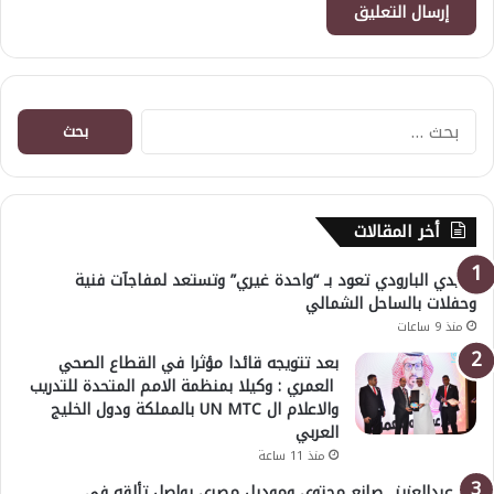
البحث
عن:
أخر المقالات
هايدي البارودي تعود بـ “واحدة غيري” وتستعد لمفاجآت فنية
وحفلات بالساحل الشمالي
منذ 9 ساعات
بعد تتويجه قائدا مؤثرا في القطاع الصحي
العمري : وكيلا بمنظمة الامم المتحدة للتدريب
والاعلام ال UN MTC بالمملكة ودول الخليج
العربي
منذ 11 ساعة
بدر عبدالعزيز.. صانع محتوى وموديل مصري يواصل تألقه في