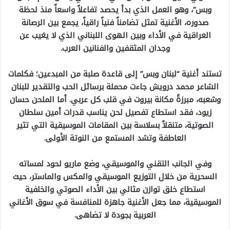
وبس”، وهو العمل الذي بدأ يحصد تفاعلاً واسعاً منذ لحظة
صدوره، الأغنية تمثل تضامناً فنياً راقياً، يجمع بين الرصانة
العراقية في الأداء وبين الهوى اللبناني الذي لا يغيب عن
وجدان المثقفين والفنانين العرب.
تستند أغنية “لبنان وبس” إلى قاعدة صلبة من المبدعين؛ فكلمات
الشاعر محمد درويش جاءت محملة برسائل الحب والتقدير للبنان
وشعبه، مبرزةً مكانة بيروت في قلب كل عربي. أما الملحن حسان
زيود، فقد استطاع تفصيل لحن يناسب قدرات أمين سلطان
الصوتية، متنقلاً بسلاسة بين المقامات الموسيقية التي تثير
العاطفة وتشد المستمع من النوتة الأولى.
وفي الجانب التقني والموسيقي، وضع ماريو لحود لمساته
السحرية من خلال التوزيع الموسيقي والمكس والماستر، حيث
استطاع خلق توازن مثالي بين الأداء الصوتي والخلفية
الموسيقية، مما جعل الأغنية جاهزة للمنافسة في سوق الأغاني
العربية بجودة لا تضاهى.