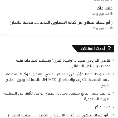
خليك فاكر
منذ يوم واحد
( أبو عيطة ينتهي من كتابه الاسطوري الجديد ….. بندقية للايجار )
منذ يوم واحد
أحدث المقالات
هايدي البارودي تعود بـ “واحدة غيري” وتستعد لمفاجآت فنية
وحفلات بالساحل الشمالي
بعد تتويجه قائدا مؤثرا في القطاع الصحي العمري : وكيلا بمنظمة
الامم المتحدة للتدريب والاعلام ال UN MTC بالمملكة ودول الخليج
العربي
بدر عبدالعزيز.. صانع محتوى وموديل مصري يواصل تألقه في المملكة
العربية السعودية
خليك فاكر
( أبو عيطة ينتهي من كتابه الاسطوري الجديد ….. بندقية للايجار )