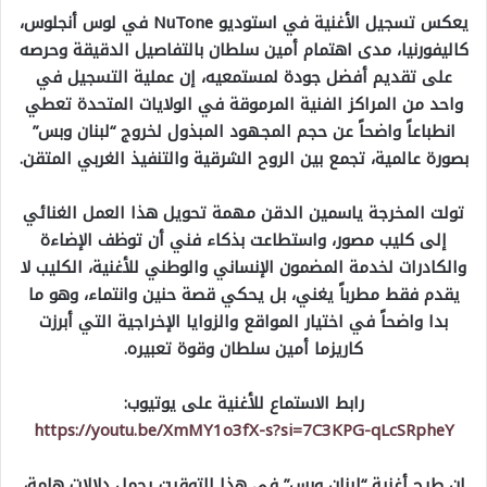
يعكس تسجيل الأغنية في استوديو NuTone في لوس أنجلوس،
كاليفورنيا، مدى اهتمام أمين سلطان بالتفاصيل الدقيقة وحرصه
على تقديم أفضل جودة لمستمعيه، إن عملية التسجيل في
واحد من المراكز الفنية المرموقة في الولايات المتحدة تعطي
انطباعاً واضحاً عن حجم المجهود المبذول لخروج “لبنان وبس”
بصورة عالمية، تجمع بين الروح الشرقية والتنفيذ الغربي المتقن.
تولت المخرجة ياسمين الدقن مهمة تحويل هذا العمل الغنائي
إلى كليب مصور، واستطاعت بذكاء فني أن توظف الإضاءة
والكادرات لخدمة المضمون الإنساني والوطني للأغنية، الكليب لا
يقدم فقط مطرباً يغني، بل يحكي قصة حنين وانتماء، وهو ما
بدا واضحاً في اختيار المواقع والزوايا الإخراجية التي أبرزت
كاريزما أمين سلطان وقوة تعبيره.
رابط الاستماع للأغنية على يوتيوب:
https://youtu.be/XmMY1o3fX-s?si=7C3KPG-qLcSRpheY
إن طرح أغنية “لبنان وبس” في هذا التوقيت يحمل دلالات هامة،