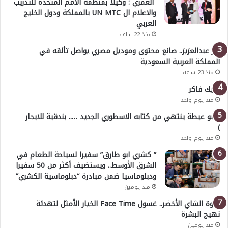
العمري : وكيلا بمنظمة الامم المتحدة للتدريب
والاعلام ال UN MTC بالمملكة ودول الخليج
العربي
منذ 22 ساعة
بدر عبدالعزيز.. صانع محتوى وموديل مصري يواصل تألقه في
المملكة العربية السعودية
منذ 23 ساعة
خليك فاكر
منذ يوم واحد
( أبو عيطة ينتهي من كتابه الاسطوري الجديد ….. بندقية للايجار
)
منذ يوم واحد
” كشري ابو طارق” سفيرا لسياحة الطعام في
الشرق الأوسط.. ويستضيف أكثر من 50 سفيرا
ودبلوماسيا ضمن مبادرة “دبلوماسية الكشري”
منذ يومين
قوة الشاي الأخضر.. غسول Face Time الخيار الأمثل لتهدئة
تهيج البشرة
منذ يومين