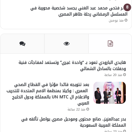
عمر فتحي محمد عبد الغني يجسد شخصية محورية في
المسلسل الرمضاني رحلة طاهر المصري
منذ يومين
هايدي البارودي تعود بـ “واحدة غيري” وتستعد لمفاجآت فنية
وحفلات بالساحل الشمالي
منذ 20 ساعة
بعد تتويجه قائدا مؤثرا في القطاع الصحي
العمري : وكيلا بمنظمة الامم المتحدة للتدريب
والاعلام ال UN MTC بالمملكة ودول الخليج
العربي
منذ 22 ساعة
بدر عبدالعزيز.. صانع محتوى وموديل مصري يواصل تألقه في
المملكة العربية السعودية
منذ 23 ساعة