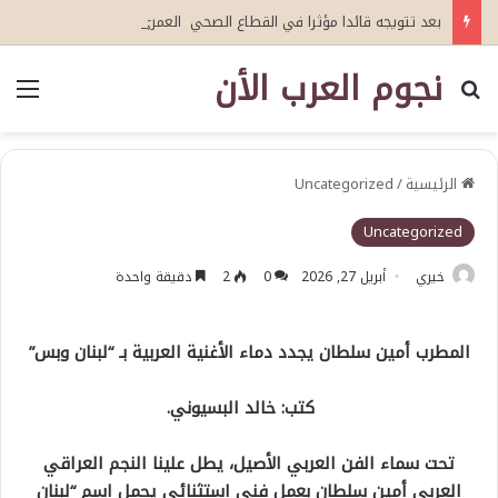
بعد تتويجه قائدا مؤثرا في القطاع الصحي العمري : وكيلا بمنظمة الامم المتحدة للتدريب والاعلام ال UN MTC بالمملكة ودول الخليج العربي
نجوم العرب الأن
بحث عن
الق
الرئيسية
/
Uncategorized
Uncategorized
خيري
أبريل 27, 2026
0
2
دقيقة واحدة
المطرب أمين سلطان يجدد دماء الأغنية العربية بـ “لبنان وبس”
كتب: خالد البسيوني.
تحت سماء الفن العربي الأصيل، يطل علينا النجم العراقي
العربي أمين سلطان بعمل فني استثنائي يحمل اسم “لبنان