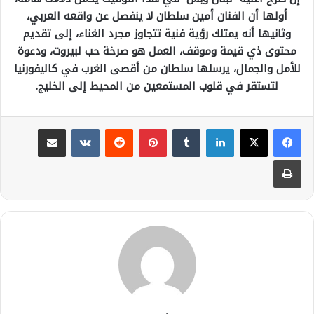
أولها أن الفنان أمين سلطان لا ينفصل عن واقعه العربي،
وثانيها أنه يمتلك رؤية فنية تتجاوز مجرد الغناء، إلى تقديم
محتوى ذي قيمة وموقف، العمل هو صرخة حب لبيروت، ودعوة
للأمل والجمال، يرسلها سلطان من أقصى الغرب في كاليفورنيا
لتستقر في قلوب المستمعين من المحيط إلى الخليج.
لينكدإن
بينتيريست
مشاركة عبر البريد
طباعة