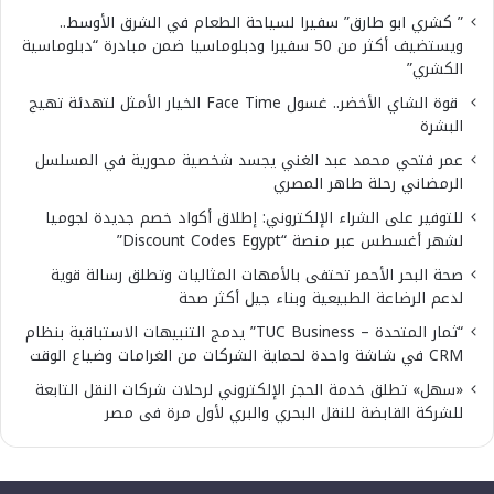
” كشري ابو طارق” سفيرا لسياحة الطعام في الشرق الأوسط..
ويستضيف أكثر من 50 سفيرا ودبلوماسيا ضمن مبادرة “دبلوماسية
الكشري”
قوة الشاي الأخضر.. غسول Face Time الخيار الأمثل لتهدئة تهيج
البشرة
عمر فتحي محمد عبد الغني يجسد شخصية محورية في المسلسل
الرمضاني رحلة طاهر المصري
للتوفير على الشراء الإلكتروني: إطلاق أكواد خصم جديدة لجوميا
لشهر أغسطس عبر منصة “Discount Codes Egypt”
صحة البحر الأحمر تحتفى بالأمهات المثاليات وتطلق رسالة قوية
لدعم الرضاعة الطبيعية وبناء جيل أكثر صحة
“ثمار المتحدة – TUC Business” يدمج التنبيهات الاستباقية بنظام
CRM في شاشة واحدة لحماية الشركات من الغرامات وضياع الوقت
«سهل» تطلق خدمة الحجز الإلكتروني لرحلات شركات النقل التابعة
للشركة القابضة للنقل البحري والبري لأول مرة فى مصر