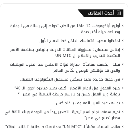
أحدث المقالات
أوليغ أباكوموف.. 12 عامًا من الطب تحولت إلى رسالة في الوقاية
وصناعة حياة أكثر صحة
احفظوا مصر… فتماسك الداخل خط الدفاع الأول
إيناس سليمان : مسؤولة العلاقات الدولية بالرياض بمنظمة الأمم
المتحدة للتدريب والاعلام ال UN MTC
فيلدا يكشف مفاجآت مباراة لبؤات الاطلس ضد الجنوب افريقيات
والتي قد تؤهلهن للوصول لكأس العالم
في حقبة جديدة تعيد تشكيل مستقبل التكنولوجيا الطبية..
خبرة العقول قبل أرقام الأعمار : كيف تعيد مبادرة “فوق الـ 40”
برعاية وزير العمل حسن رداد رسم خريطة التنمية في مصر ..؟
يوسف عبد العزيز المعروف بـ ڤلجاكس
نديم سمنه: نجاح استراتيجية التصدير يبدأ من الجودة وبناء الثقة في
شعار “صنع في مصر”
هاني الشريف وكيلاً لـ “UN MTC” بجدة ويتوج بجائزة “القائد المؤثر”