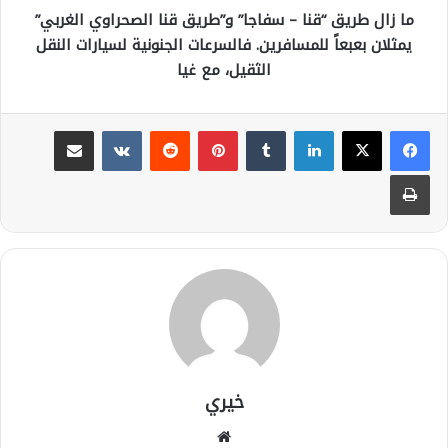
ما زال طريق “قنا – سفاجا” و”طريق قنا الصحراوي الغربي”
يمثلان بعبعاً للمسافرين. فالسرعات الجنونية لسيارات النقل
الثقيل، مع غيا
لينكدإن
بينتيريست
مشاركة عبر البريد
طباعة
خيري
موقع