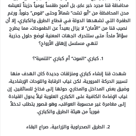
محافظة قنا مجرد خبر عابر، بل أصبح طقساً يومياً حزيناً تعيشه
مدن المحافظة من “أبو تشت” شمالاً وحتى “قوص” جنوباً. ورغم
الطفرة التي تشهدها الدولة في قطاع الطرق والكباري، إلا أن
نصيب قنا من “الأمان” لا يزال بعيداً عن الطموحات، مما يطرح
سؤالاً ملحاً: متى ستتحرك الجهات المعنية لوضع حلول جذرية
تنهي مسلسل إزهاق الأرواح؟
1. كباري “الموت” أم كباري “التنمية”؟
شهدت قنا إنشاء كباري ومنزلقات جديدة كان الهدف منها
تسيير الحركة المرورية، لكن غياب الرقابة واللوحات الإرشادية،
وضيق بعض المداخل والمخارج، حولها إلى فخاخ للسائقين. إن
غياب الإضاءة الكافية على الكباري العلوية ليلاً يحول القيادة
إلى مغامرة غير محسوبة العواقب، وهو قصور يتطلب تدخلاً
فورياً من هيئة الطرق والكباري.
2. الطرق الصحراوية والزراعية.. صراع البقاء