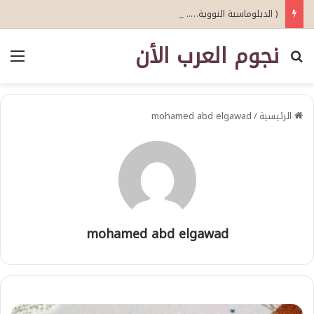
( الدبلوماسية النووية….. أحدث اصدارات أبو عيطة )
نجوم العرب الأن
بحث عن
الق
الرئيسية
/
mohamed abd elgawad
mohamed abd elgawad