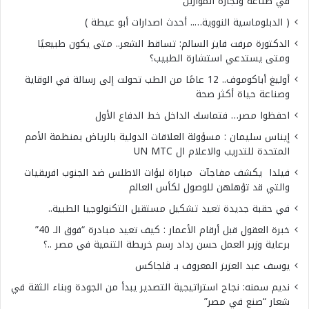
في صناعة وتجارة الموازين
( الدبلوماسية النووية….. أحدث اصدارات أبو عيطة )
الدكتورة مرفت فايز السالم: تساقط الشعر.. متى يكون طبيعيًا
ومتى يستدعي استشارة الطبيب؟
أوليغ أباكوموف.. 12 عامًا من الطب تحولت إلى رسالة في الوقاية
وصناعة حياة أكثر صحة
احفظوا مصر… فتماسك الداخل خط الدفاع الأول
إيناس سليمان : مسؤولة العلاقات الدولية بالرياض بمنظمة الأمم
المتحدة للتدريب والاعلام ال UN MTC
فيلدا يكشف مفاجآت مباراة لبؤات الاطلس ضد الجنوب افريقيات
والتي قد تؤهلهن للوصول لكأس العالم
في حقبة جديدة تعيد تشكيل مستقبل التكنولوجيا الطبية..
خبرة العقول قبل أرقام الأعمار : كيف تعيد مبادرة “فوق الـ 40”
برعاية وزير العمل حسن رداد رسم خريطة التنمية في مصر ..؟
يوسف عبد العزيز المعروف بـ ڤلجاكس
نديم سمنه: نجاح استراتيجية التصدير يبدأ من الجودة وبناء الثقة في
شعار “صنع في مصر”