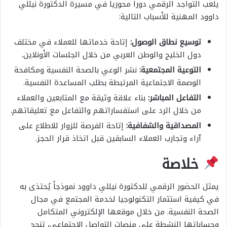
يلعب التواجد الرقمي دوراً محورياً في مسيرة الدكتورة نيللي
داوود المهنية للأسباب التالية:
توسيع نطاق الوصول:
إتاحة خدماتها للعملاء في مختلف
دول الخليج والوطن العربي من خلال الجلسات الأونلاين.
التوعية المجتمعية:
نشر الوعي بالصحة النفسية ومكافحة
الوصمة الاجتماعية المرتبطة بطلب المساعدة النفسية.
التفاعل المباشر:
بناء علاقة وثيقة مع المتابعين والعملاء
من خلال الرد على استفساراتهم والتفاعل مع تعليقاتهم.
المصداقية والشفافية:
إتاحة الفرصة للزوار للاطلاع على
آراء وتجارب العملاء السابقين قبل اتخاذ قرار الحجز.
خلاصة
يمثل الحضور الرقمي للدكتورة نيللي داوود نموذجاً يُحتذى به
في كيفية استثمار التكنولوجيا لخدمة المجتمع في مجال
الصحة النفسية. من خلال موقعها الإلكتروني المتكامل
وحساباتها النشطة على منصات التواصل الاجتماعي، تنجح