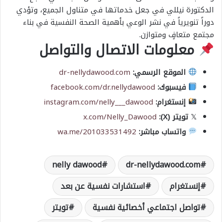
الدكتورة نيللي في جعل خدماتها في متناول الجميع، وتؤدي
دوراً تنويرياً في نشر الوعي بأهمية الصحة النفسية في بناء
مجتمع متعافٍ ومتوازن.
معلومات الاتصال والتواصل
الموقع الرسمي:
dr-nellydawood.com
فيسبوك:
facebook.com/dr.nellydawood
إنستغرام:
instagram.com/nelly___dawood
𝕏
تويتر (X):
x.com/Nelly_Dawood
واتساب مباشر:
wa.me/201033531492
nelly dawood
dr-nellydawood.com
إنستغرام
استشارات نفسية عن بعد
تواصل اجتماعي أخصائية نفسية
تويتر