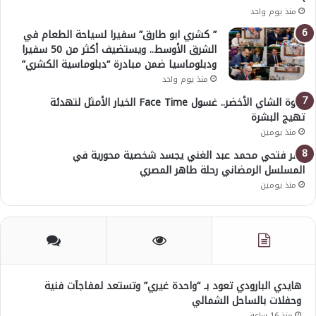
منذ يوم واحد
” كشري ابو طارق” سفيرا لسياحة الطعام في
الشرق الأوسط.. ويستضيف أكثر من 50 سفيرا
ودبلوماسيا ضمن مبادرة “دبلوماسية الكشري”
منذ يوم واحد
قوة الشاي الأخضر.. غسول Face Time الخيار الأمثل لتهدئة
تهيج البشرة
منذ يومين
عمر فتحي محمد عبد الغني يجسد شخصية محورية في
المسلسل الرمضاني رحلة طاهر المصري
منذ يومين
هايدي البارودي تعود بـ “واحدة غيري” وتستعد لمفاجآت فنية
وحفلات بالساحل الشمالي
منذ 16 ساعة