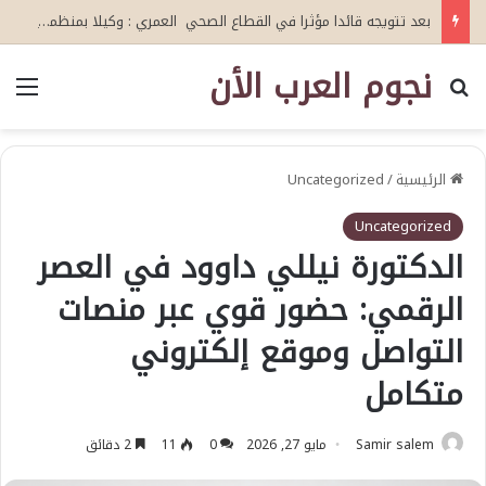
بعد تتويجه قائدا مؤثرا في القطاع الصحي العمري : وكيلا بمنظمة الامم المتحدة للتدريب والاعلام ال UN MTC بالمملكة ودول الخليج العربي
نجوم العرب الأن
بحث عن
الق
الرئيسية
/
Uncategorized
Uncategorized
الدكتورة نيللي داوود في العصر
الرقمي: حضور قوي عبر منصات
التواصل وموقع إلكتروني
متكامل
Samir salem
مايو 27, 2026
0
11
2 دقائق