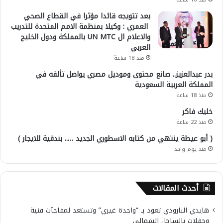
بعد تتويجه قائدا مؤثرا في القطاع الصحي
العمري : وكيلا بمنظمة الامم المتحدة للتدريب
والاعلام ال UN MTC بالمملكة ودول الخليج
العربي
منذ 18 ساعة
بدر عبدالعزيز.. صانع محتوى وموديل مصري يواصل تألقه في
المملكة العربية السعودية
منذ 18 ساعة
خليك فاكر
منذ 22 ساعة
( أبو عيطة ينتهي من كتابه الاسطوري الجديد ….. بندقية للايجار )
منذ يوم واحد
أحدث المقالات
هايدي البارودي تعود بـ “واحدة غيري” وتستعد لمفاجآت فنية
وحفلات بالساحل الشمالي