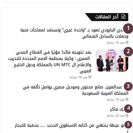
أخر المقالات
هايدي البارودي تعود بـ “واحدة غيري” وتستعد لمفاجآت فنية
وحفلات بالساحل الشمالي
منذ 16 ساعة
بعد تتويجه قائدا مؤثرا في القطاع الصحي
العمري : وكيلا بمنظمة الامم المتحدة للتدريب
والاعلام ال UN MTC بالمملكة ودول الخليج
العربي
منذ 18 ساعة
بدر عبدالعزيز.. صانع محتوى وموديل مصري يواصل تألقه في
المملكة العربية السعودية
منذ 18 ساعة
خليك فاكر
منذ 22 ساعة
( أبو عيطة ينتهي من كتابه الاسطوري الجديد ….. بندقية للايجار
)