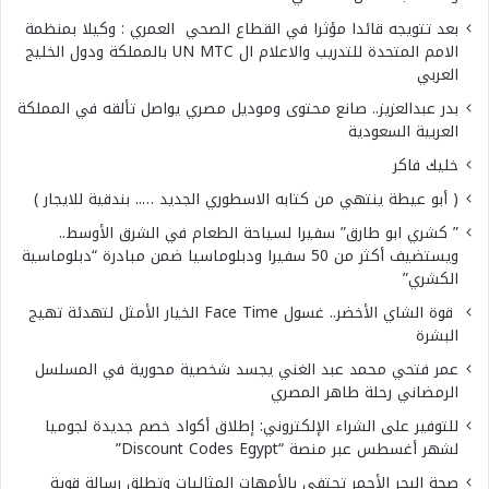
بعد تتويجه قائدا مؤثرا في القطاع الصحي العمري : وكيلا بمنظمة
الامم المتحدة للتدريب والاعلام ال UN MTC بالمملكة ودول الخليج
العربي
بدر عبدالعزيز.. صانع محتوى وموديل مصري يواصل تألقه في المملكة
العربية السعودية
خليك فاكر
( أبو عيطة ينتهي من كتابه الاسطوري الجديد ….. بندقية للايجار )
” كشري ابو طارق” سفيرا لسياحة الطعام في الشرق الأوسط..
ويستضيف أكثر من 50 سفيرا ودبلوماسيا ضمن مبادرة “دبلوماسية
الكشري”
قوة الشاي الأخضر.. غسول Face Time الخيار الأمثل لتهدئة تهيج
البشرة
عمر فتحي محمد عبد الغني يجسد شخصية محورية في المسلسل
الرمضاني رحلة طاهر المصري
للتوفير على الشراء الإلكتروني: إطلاق أكواد خصم جديدة لجوميا
لشهر أغسطس عبر منصة “Discount Codes Egypt”
صحة البحر الأحمر تحتفى بالأمهات المثاليات وتطلق رسالة قوية