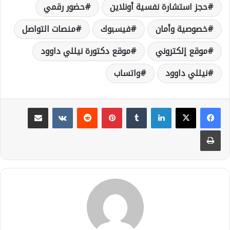
حجز استشارة نفسية أونلاين
حضور رقمي
خصوصية وأمان
فيسبوك
منصات التواصل
موقع إلكتروني
موقع دكتورة نيللي داوود
نيللي داوود
واتساب
لينكدإن
بينتيريست
مشاركة عبر البريد
طباعة