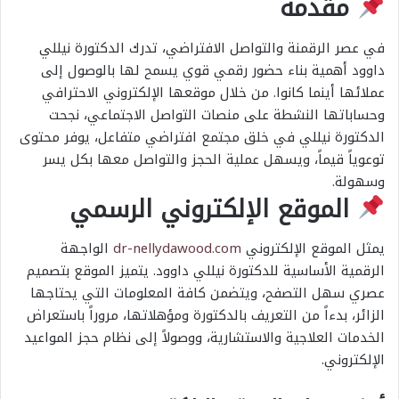
مقدمة
في عصر الرقمنة والتواصل الافتراضي، تدرك الدكتورة نيللي
داوود أهمية بناء حضور رقمي قوي يسمح لها بالوصول إلى
عملائها أينما كانوا. من خلال موقعها الإلكتروني الاحترافي
وحساباتها النشطة على منصات التواصل الاجتماعي، نجحت
الدكتورة نيللي في خلق مجتمع افتراضي متفاعل، يوفر محتوى
توعوياً قيماً، ويسهل عملية الحجز والتواصل معها بكل يسر
وسهولة.
الموقع الإلكتروني الرسمي
يمثل الموقع الإلكتروني
dr-nellydawood.com
الواجهة
الرقمية الأساسية للدكتورة نيللي داوود. يتميز الموقع بتصميم
عصري سهل التصفح، ويتضمن كافة المعلومات التي يحتاجها
الزائر، بدءاً من التعريف بالدكتورة ومؤهلاتها، مروراً باستعراض
الخدمات العلاجية والاستشارية، ووصولاً إلى نظام حجز المواعيد
الإلكتروني.