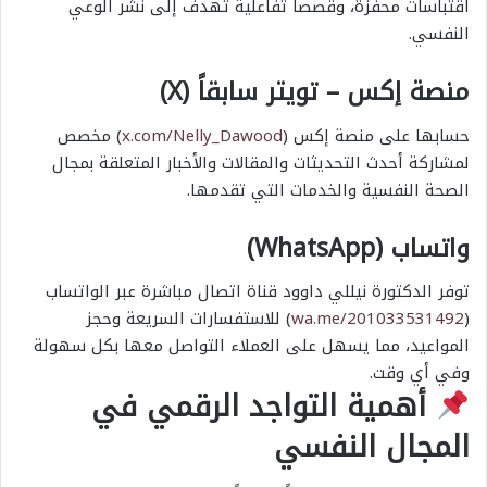
اقتباسات محفزة، وقصصاً تفاعلية تهدف إلى نشر الوعي
النفسي.
منصة إكس – تويتر سابقاً (X)
حسابها على منصة إكس (
x.com/Nelly_Dawood
) مخصص
لمشاركة أحدث التحديثات والمقالات والأخبار المتعلقة بمجال
الصحة النفسية والخدمات التي تقدمها.
واتساب (WhatsApp)
توفر الدكتورة نيللي داوود قناة اتصال مباشرة عبر الواتساب
(
wa.me/201033531492
) للاستفسارات السريعة وحجز
المواعيد، مما يسهل على العملاء التواصل معها بكل سهولة
وفي أي وقت.
أهمية التواجد الرقمي في
المجال النفسي