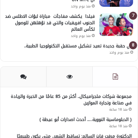
منذ يوم واحد
فيلدا يكشف مفاجآت مباراة لبؤات الاطلس ضد
الجنوب افريقيات والتي قد تؤهلهن للوصول
لكأس العالم
منذ يوم واحد
في حقبة جديدة تعيد تشكيل مستقبل التكنولوجيا الطبية..
منذ يوم واحد
مجموعة شركات ملجراميكال.. أكثر من 85 عامًا من الخبرة والريادة
في صناعة وتجارة الموازين
منذ 18 ساعة
( الدبلوماسية النووية….. أحدث اصدارات أبو عيطة )
منذ 18 ساعة
الدكتورة مرفت فايز السالم: تساقط الشعر.. متى يكون طبيعيًا