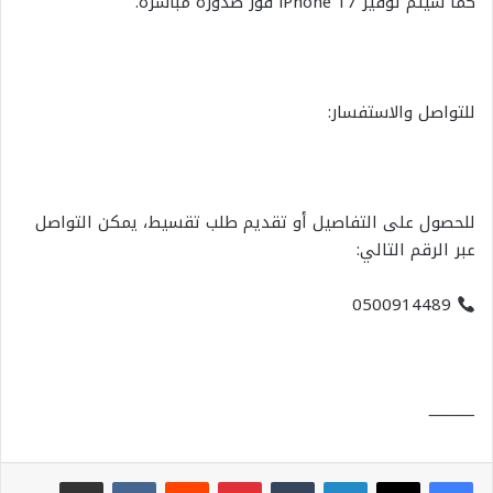
كما سيتم توفير iPhone 17 فور صدوره مباشرة.
للتواصل والاستفسار:
للحصول على التفاصيل أو تقديم طلب تقسيط، يمكن التواصل
عبر الرقم التالي:
0500914489
⸻
لينكدإن
بينتيريست
مشاركة عبر البريد