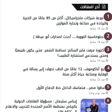
أخر المقالات
مجموعة شركات ملجراميكال.. أكثر من 85 عامًا من الخبرة
والريادة في صناعة وتجارة الموازين
منذ 18 ساعة
( الدبلوماسية النووية….. أحدث اصدارات أبو عيطة )
منذ 18 ساعة
الدكتورة مرفت فايز السالم: تساقط الشعر.. متى يكون طبيعيًا
ومتى يستدعي استشارة الطبيب؟
منذ 19 ساعة
أوليغ أباكوموف.. 12 عامًا من الطب تحولت إلى رسالة في
الوقاية وصناعة حياة أكثر صحة
منذ 22 ساعة
احفظوا مصر… فتماسك الداخل خط الدفاع الأول
منذ يوم واحد
إيناس سليمان : مسؤولة العلاقات الدولية
بالرياض بمنظمة الأمم المتحدة للتدريب والاعلام
ال UN MTC