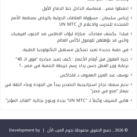
احفظوا مصر… فتماسك الداخل خط الدفاع الأول
إيناس سليمان : مسؤولة العلاقات الدولية بالرياض بمنظمة الأمم
المتحدة للتدريب والاعلام ال UN MTC
فيلدا يكشف مفاجآت مباراة لبؤات الاطلس ضد الجنوب افريقيات
والتي قد تؤهلهن للوصول لكأس العالم
في حقبة جديدة تعيد تشكيل مستقبل التكنولوجيا الطبية..
خبرة العقول قبل أرقام الأعمار : كيف تعيد مبادرة “فوق الـ 40”
برعاية وزير العمل حسن رداد رسم خريطة التنمية في مصر ..؟
يوسف عبد العزيز المعروف بـ ڤلجاكس
نديم سمنه: نجاح استراتيجية التصدير يبدأ من الجودة وبناء الثقة في
شعار “صنع في مصر”
هاني الشريف وكيلاً لـ “UN MTC” بجدة ويتوج بجائزة “القائد المؤثر”
© 2026 , جميع الحقوق محفوظة نجوم العرب الأن |
Development by