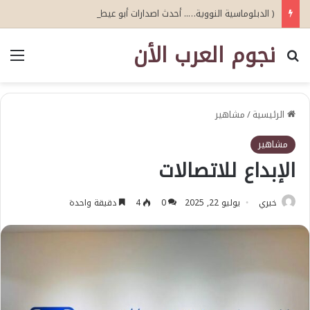
( الدبلوماسية النووية….. أحدث اصدارات أبو عيطة )
نجوم العرب الأن
بحث عن
الق
الرئيسية
/
مشاهير
مشاهير
الإبداع للاتصالات
خيري
يوليو 22, 2025
0
4
دقيقة واحدة