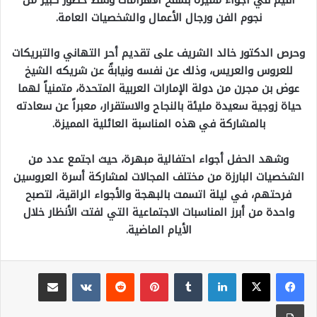
أُقيم في أجواء مميزة بسفح الأهرامات وسط حضور كبير من
نجوم الفن ورجال الأعمال والشخصيات العامة.
وحرص الدكتور خالد الشريف على تقديم أحر التهاني والتبريكات
للعروس والعريس، وذلك عن نفسه ونيابةً عن شريكه الشيخ
عوض بن مجرن من دولة الإمارات العربية المتحدة، متمنياً لهما
حياة زوجية سعيدة مليئة بالنجاح والاستقرار، معبراً عن سعادته
بالمشاركة في هذه المناسبة العائلية المميزة.
وشهد الحفل أجواء احتفالية مبهرة، حيث اجتمع عدد من
الشخصيات البارزة من مختلف المجالات لمشاركة أسرة العروسين
فرحتهم، في ليلة اتسمت بالبهجة والأجواء الراقية، لتصبح
واحدة من أبرز المناسبات الاجتماعية التي لفتت الأنظار خلال
الأيام الماضية.
لينكدإن
بينتيريست
مشاركة عبر البريد
طباعة