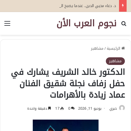
د. دعاء محيي الدين.. عندما يصبح التوأم الرقمي «عقلًا» يتعلم: نحو جيل جديد من التوأمة الرقمية للذكاء الاصطناعي الإدراكي
نجوم العرب الأن
بحث عن
الق
الرئيسية
/
مشاهير
مشاهير
الدكتور خالد الشريف يشارك في
حفل زفاف نجلة شقيق الفنان
عماد زيادة بالأهرامات
خيري
يونيو 11, 2026
0
17
دقيقة واحدة