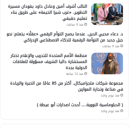
النائب أشرف أمين وعادل داود يقودان مسيرة
التطوير.. «غرب شبرا الخيمة» على طريق بناء
تعليم حقيقي
منذ 9 ساعات
د. دعاء محيي الدين.. عندما يصبح التوأم الرقمي «عقلًا» يتعلم: نحو
جيل جديد من التوأمة الرقمية للذكاء الاصطناعي الإدراكي
منذ 9 ساعات
منظمة الأمم المتحدة للتدريب والإعلام تختار
المستشارة داليا الشريف مسؤولة للعلاقات
الدولية بجدة
منذ 12 ساعة
مجموعة شركات ملجراميكال.. أكثر من 85 عامًا من الخبرة والريادة
في صناعة وتجارة الموازين
منذ يوم واحد
( الدبلوماسية النووية….. أحدث اصدارات أبو عيطة )
منذ يوم واحد