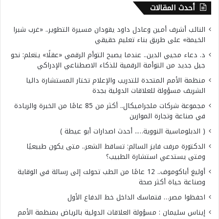
أحدث المقالات
النائب أشرف أمين وعادل داود يقودان مسيرة التطوير.. «غرب شبرا
الخيمة» على طريق بناء تعليم حقيقي
د. دعاء محيي الدين.. عندما يصبح التوأم الرقمي «عقلًا» يتعلم: نحو
جيل جديد من التوأمة الرقمية للذكاء الاصطناعي الإدراكي
منظمة الأمم المتحدة للتدريب والإعلام تختار المستشارة داليا
الشريف مسؤولة للعلاقات الدولية بجدة
مجموعة شركات ملجراميكال.. أكثر من 85 عامًا من الخبرة والريادة
في صناعة وتجارة الموازين
( الدبلوماسية النووية….. أحدث اصدارات أبو عيطة )
الدكتورة مرفت فايز السالم: تساقط الشعر.. متى يكون طبيعيًا
ومتى يستدعي استشارة الطبيب؟
أوليغ أباكوموف.. 12 عامًا من الطب تحولت إلى رسالة في الوقاية
وصناعة حياة أكثر صحة
احفظوا مصر… فتماسك الداخل خط الدفاع الأول
إيناس سليمان : مسؤولة العلاقات الدولية بالرياض بمنظمة الأمم