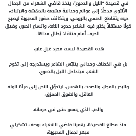
في قصيدة “الليل والدموع”، يتخذ قاضي الشعراء من الجمال
الأنثوي مدخلًا إلى عوالم وجدانية مشبعة بالدهشة والارتباك،
حيث يتقاطع الحسي بالروحي، ويتكاثف حضور المحبوبة ليصبح
كونًا مستقلاً يختبر فيه الشاعر حدود اللغة، واتساع الصور، وضيق
الحرف أمام فتنة لا يُطال مداها.
هذه القصيدة ليست مجرد غزل عابر،
بل هي انخطاف وجداني يتلبّس الشاعر ويستدرجه إلى تخوم
الشعر، فيتداخل الليل بالدموع،
والبحر بالمجاز، والصمت بالهمس، ليتحوّل النص إلى مرآة للوله
العاقل، والشوق الممزق،
والحب الذي يسمو حتى في حرمانه.
منذ مطلع القصيدة، يغمرنا قاضي الشعراء بوصف تشكيلي
مبهر لجمال المحبوبة،