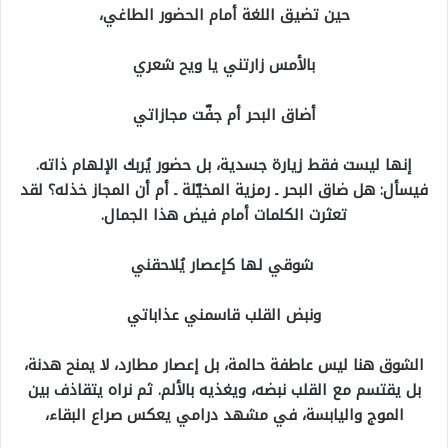
حين تضيق اللغة أمام الحضور الطاغي،
بالأمس زارتني يا ويح شعري
أضاق البحر أم جفّت مجازاتي
إنها ليست فقط زيارة جسدية، بل حضور يُربك الإلهام ذاته.
فيسأل: هل ضاق البحر ـ رمزية المخيّلة ـ أم أن المجاز خذله؟ لقد
تعثرت الكلمات أمام فيض هذا الجمال.
شوقي لها كإعصار يُلاحقني
ونبض القلب قاسمني عذاباتي
الشوق هنا ليس عاطفة حالمة، بل إعصار مطارد، لا يمنح هدنة،
بل يقتسم مع القلب نبضه، ويغذيه بالألم. ثم نراه يتقاذف بين
الموج واليابسة، في مشهد درامي يعكس صراع البقاء،