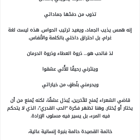
تذوب من دفئها جماداتي
إنه همس يذيب الجماد، ويعيد ترتيب الحواس. هذه ليست لغة
غرام، بل احتراق داخلي بالكلمة والأنفاس.
لذ فالحب هو… ذروة العطاء وذروة الحرمان
وينثرني رحيقًا للأُلي عشقوا
ويحرمني بلُطفٍ من خياراتي
قاضي الشعراء يُمنح للآخرين، يُبذل عشقًا، لكنه يُمنع من أن
يختار أو يُختار. وهنا تظهر فكرة “الحب القدري”، الذي لا يتحكم
فيه المرء، بل يسير فيه مسلوب الإرادة.
خاتمة القصيدة حالمة بنبرة إنسانية عالية،