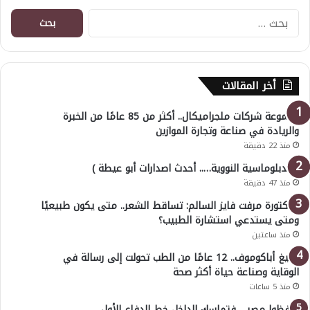
البحث
عن:
أخر المقالات
مجموعة شركات ملجراميكال.. أكثر من 85 عامًا من الخبرة
والريادة في صناعة وتجارة الموازين
منذ 22 دقيقة
( الدبلوماسية النووية….. أحدث اصدارات أبو عيطة )
منذ 47 دقيقة
الدكتورة مرفت فايز السالم: تساقط الشعر.. متى يكون طبيعيًا
ومتى يستدعي استشارة الطبيب؟
منذ ساعتين
أوليغ أباكوموف.. 12 عامًا من الطب تحولت إلى رسالة في
الوقاية وصناعة حياة أكثر صحة
منذ 5 ساعات
احفظوا مصر… فتماسك الداخل خط الدفاع الأول