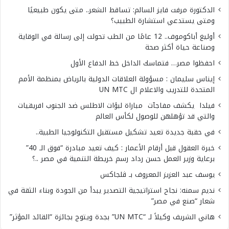
الدكتورة مرفت فايز السالم: تساقط الشعر.. متى يكون طبيعيًا
ومتى يستدعي استشارة الطبيب؟
أوليغ أباكوموف.. 12 عامًا من الطب تحولت إلى رسالة في الوقاية
وصناعة حياة أكثر صحة
احفظوا مصر… فتماسك الداخل خط الدفاع الأول
إيناس سليمان : مسؤولة العلاقات الدولية بالرياض بمنظمة الأمم
المتحدة للتدريب والاعلام ال UN MTC
فيلدا يكشف مفاجآت مباراة لبؤات الاطلس ضد الجنوب افريقيات
والتي قد تؤهلهن للوصول لكأس العالم
في حقبة جديدة تعيد تشكيل مستقبل التكنولوجيا الطبية..
خبرة العقول قبل أرقام الأعمار : كيف تعيد مبادرة “فوق الـ 40”
برعاية وزير العمل حسن رداد رسم خريطة التنمية في مصر ..؟
يوسف عبد العزيز المعروف بـ ڤلجاكس
نديم سمنه: نجاح استراتيجية التصدير يبدأ من الجودة وبناء الثقة في
شعار “صنع في مصر”
هاني الشريف وكيلاً لـ “UN MTC” بجدة ويتوج بجائزة “القائد المؤثر”