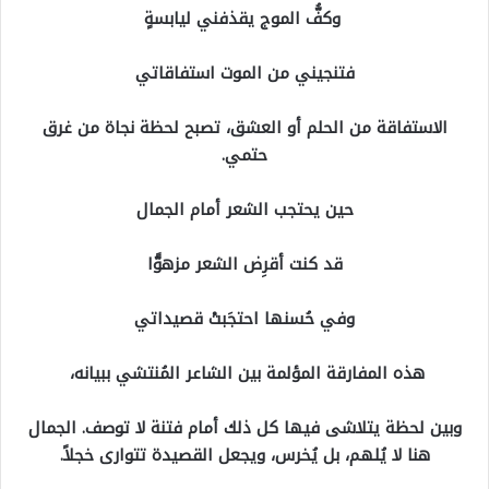
وكفُّ الموج يقذفني ليابسةٍ
فتنجيني من الموت استفاقاتي
الاستفاقة من الحلم أو العشق، تصبح لحظة نجاة من غرق
حتمي.
حين يحتجب الشعر أمام الجمال
قد كنت أقرِض الشعر مزهوًّا
وفي حُسنها احتجَبتْ قصيداتي
هذه المفارقة المؤلمة بين الشاعر المُنتشي ببيانه،
وبين لحظة يتلاشى فيها كل ذلك أمام فتنة لا توصف. الجمال
هنا لا يُلهم، بل يُخرس، ويجعل القصيدة تتوارى خجلاً.