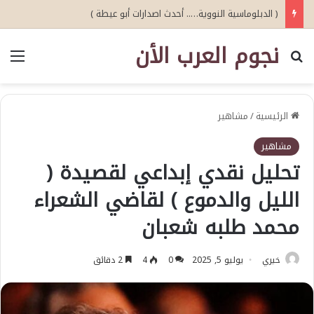
( الدبلوماسية النووية….. أحدث اصدارات أبو عيطة )
نجوم العرب الأن
بحث عن
الق
الرئيسية
/
مشاهير
مشاهير
تحليل نقدي إبداعي لقصيدة (
الليل والدموع ) لقاضي الشعراء
محمد طلبه شعبان
خيري
يوليو 5, 2025
0
4
2 دقائق