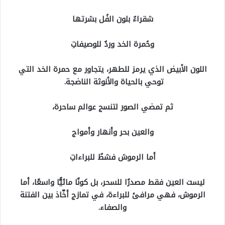
شقراءٌ بلون الفُل بشرتها
وحُمرة الخد وردٌ للوصيفاتِ
اللون الأبيض الذي يرمز للطهر، يتجاور مع حمرة الخد التي
توحي بالحياة والأنوثة الناضجة.
ثم تمضي الصور لتنسج عوالم ساحرة،
والعين بحر وأنهار وأمواج
أما الرموش فشطٌ للبراءاتِ
ليست العين فقط مصدرًا للسحر، بل كونًا مائيًّا واسعًا، أما
الرموش، فهي مرافئ للبراءة، في تمازج أخّاذ بين الفتنة
والصفاء.