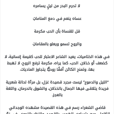
لا تحرم البدر من ليلٍ يسامره
عساه ينعم في دمع المناماتِ
قل للقساة بأن الحب مكرمة
والروح تسمو ويعلو بالمقاماتِ
في هذه الختاميات، يعيد الشاعر الاعتبار للحب كقيمة إنسانية، لا
كضعف أو خذلان. الحب، كما يراه، مكرمة ترفع الروح، لا تهبط
بها، وتمنح الكائن أفقًا روحيًّا يتجاوز الماديات.
“الليل والدموع” ليست مجرد قصيدة غزل، بل مرآة لحالة شعرية
فريدة يتلاقى فيها الجمال بالخذلان، والشوق بالحرمان، واللغة
بالعجز.
قاضي الشعراء رسم في هذه القصيدة مشهده الوجداني
الكامل، حيث يتساوى الهمس بالقصيد، والنظر بالنجوى، في نصّ