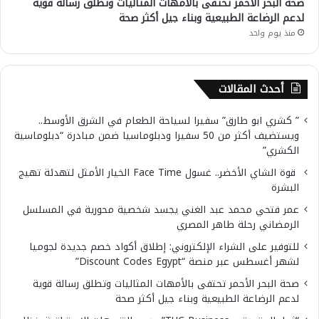
صحة البحر الأحمر تحتفى بالأمهات المثاليات وتطلق رسالة قوية
لدعم الرضاعة الطبيعية وبناء جيل أكثر صحة
منذ يوم واحد
أحدث المقالات
” كشري ابو طارق” سفيرا لسياحة الطعام في الشرق الأوسط..
ويستضيف أكثر من 50 سفيرا ودبلوماسيا ضمن مبادرة “دبلوماسية
الكشري”
قوة الشاي الأخضر.. غسول Face Time الخيار الأمثل لتهدئة تهيج
البشرة
عمر فتحي محمد عبد الغني يجسد شخصية محورية في المسلسل
الرمضاني رحلة طاهر المصري
للتوفير على الشراء الإلكتروني: إطلاق أكواد خصم جديدة لجوميا
لشهر أغسطس عبر منصة “Discount Codes Egypt”
صحة البحر الأحمر تحتفى بالأمهات المثاليات وتطلق رسالة قوية
لدعم الرضاعة الطبيعية وبناء جيل أكثر صحة