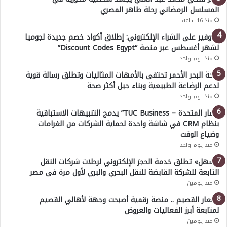
المسلسل الرمضاني رحلة طاهر المصري
منذ 16 ساعة
للتوفير على الشراء الإلكتروني: إطلاق أكواد خصم جديدة لجوميا
لشهر أغسطس عبر منصة “Discount Codes Egypt”
منذ يوم واحد
صحة البحر الأحمر تحتفى بالأمهات المثاليات وتطلق رسالة قوية
لدعم الرضاعة الطبيعية وبناء جيل أكثر صحة
منذ يوم واحد
“ثمار المتحدة – TUC Business” يدمج التنبيهات الاستباقية
بنظام CRM في شاشة واحدة لحماية الشركات من الغرامات
وضياع الوقت
منذ يوم واحد
«سهل» تطلق خدمة الحجز الإلكتروني لرحلات شركات النقل
التابعة للشركة القابضة للنقل البحري والبري لأول مرة فى مصر
منذ يومين
أسعار القصيم .. منصة رقمية أصبحت وجهة لأهالي القصيم
لمتابعة أبرز الفعاليات والعروض
منذ يومين