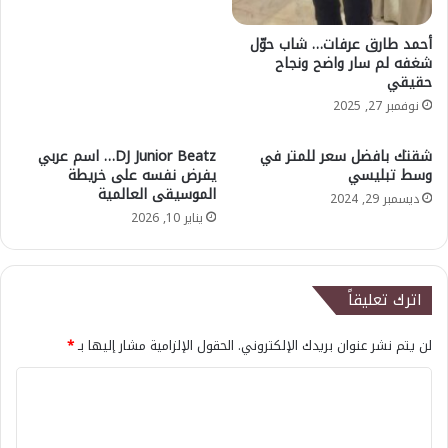
أحمد طارق عرفات… شاب حوّل
شغفه لم سار واضح ونجاح
حقيقي
نوفمبر 27, 2025
شقتك بافضل سعر للمتر في
DJ Junior Beatz… اسم عربي
وسط تبليسي
يفرض نفسه على خريطة
الموسيقى العالمية
ديسمبر 29, 2024
يناير 10, 2026
اترك تعليقاً
لن يتم نشر عنوان بريدك الإلكتروني.
الحقول الإلزامية مشار إليها بـ
*
ا
ل
ت