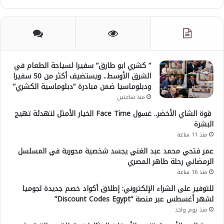
” كشري ابو طارق” سفيرا لسياحة الطعام في
الشرق الأوسط.. ويستضيف أكثر من 50 سفيرا
ودبلوماسيا ضمن مبادرة “دبلوماسية الكشري”
منذ ساعتين
قوة الشاي الأخضر.. غسول Face Time الخيار الأمثل لتهدئة تهيج
البشرة
منذ 11 ساعة
عمر فتحي محمد عبد الغني يجسد شخصية محورية في المسلسل
الرمضاني رحلة طاهر المصري
منذ 16 ساعة
للتوفير على الشراء الإلكتروني: إطلاق أكواد خصم جديدة لجوميا
لشهر أغسطس عبر منصة “Discount Codes Egypt”
منذ يوم واحد