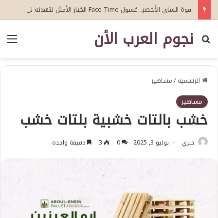
قوة الشاي الأخضر.. غسول Face Time الخيار الأمثل لتهدئة تهيج البشرة
نجوم العرب الأن
بحث عن
الق
الرئيسية
/
مشاهير
مشاهير
خشب بالتات خشبية بلتات خشب
خيري
يوليو 3, 2025
0
3
دقيقة واحدة