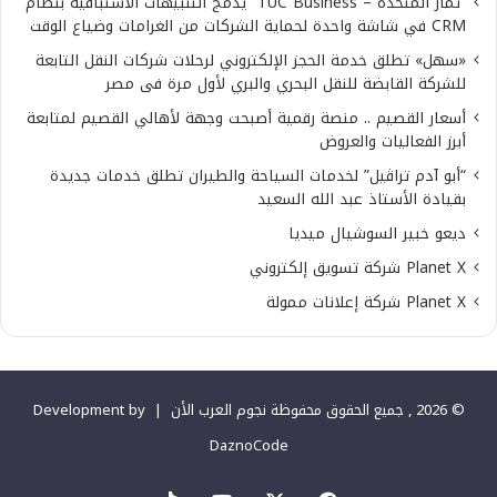
“ثمار المتحدة – TUC Business” يدمج التنبيهات الاستباقية بنظام
CRM في شاشة واحدة لحماية الشركات من الغرامات وضياع الوقت
«سهل» تطلق خدمة الحجز الإلكتروني لرحلات شركات النقل التابعة
للشركة القابضة للنقل البحري والبري لأول مرة فى مصر
أسعار القصيم .. منصة رقمية أصبحت وجهة لأهالي القصيم لمتابعة
أبرز الفعاليات والعروض
“أبو آدم تراڤيل” لخدمات السياحة والطيران تطلق خدمات جديدة
بقيادة الأستاذ عبد الله السعيد
ديعو خبير السوشيال ميديا
Planet X شركة تسويق إلكتروني
Planet X شركة إعلانات ممولة
© 2026 , جميع الحقوق محفوظة نجوم العرب الأن |
Development by
DaznoCode