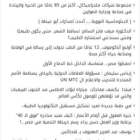
مجموعة شركات ملجراميكال.. أكثر من 85 عامًا من الخبرة والريادة
في صناعة وتجارة الموازين
( الدبلوماسية النووية….. أحدث اصدارات أبو عيطة )
الدكتورة مرفت فايز السالم: تساقط الشعر.. متى يكون طبيعيًا
ومتى يستدعي استشارة الطبيب؟
أوليغ أباكوموف.. 12 عامًا من الطب تحولت إلى رسالة في الوقاية
وصناعة حياة أكثر صحة
احفظوا مصر… فتماسك الداخل خط الدفاع الأول
إيناس سليمان : مسؤولة العلاقات الدولية بالرياض بمنظمة الأمم
المتحدة للتدريب والاعلام ال UN MTC
فيلدا يكشف مفاجآت مباراة لبؤات الاطلس ضد الجنوب افريقيات
والتي قد تؤهلهن للوصول لكأس العالم
في حقبة جديدة تعيد تشكيل مستقبل التكنولوجيا الطبية..
خبرة العقول قبل أرقام الأعمار : كيف تعيد مبادرة “فوق الـ 40”
برعاية وزير العمل حسن رداد رسم خريطة التنمية في مصر ..؟
يوسف عبد العزيز المعروف بـ ڤلجاكس