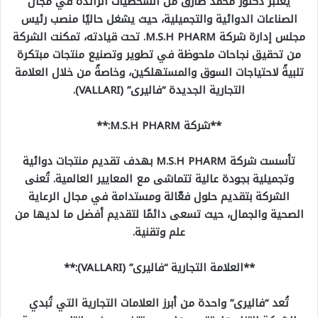
يُعتبر دكتور محمد طارق من الشخصيات الرائدة في مجال
الصناعات الدوائية والتجميلية، حيث يشغل حاليًا منصب رئيس
مجلس إدارة شركة M.S.H PHARM. تحت قيادته، تمكنت الشركة
من تحقيق نجاحات ملحوظة في تطوير وتصنيع منتجات مبتكرة
تلبيةً لاحتياجات السوق والمستهلكين، وخاصةً من خلال العلامة
التجارية الجديدة “فاليرى” (VALLARI).
**شركة M.S.H PHARM:**
تأسست شركة M.S.H PHARM بهدف تقديم منتجات دوائية
وتجميلية بجودة عالية تتماشى مع المعايير العالمية. تُعنى
الشركة بتقديم حلول فعّالة ومستدامة في مجال الرعاية
الصحية والجمال، حيث تسعى دائمًا لتقديم أفضل ما لديها من
علم وتقنية.
**العلامة التجارية “فاليرى” (VALLARI):**
تُعد “فاليرى” واحدة من أبرز العلامات التجارية التي تُبدي