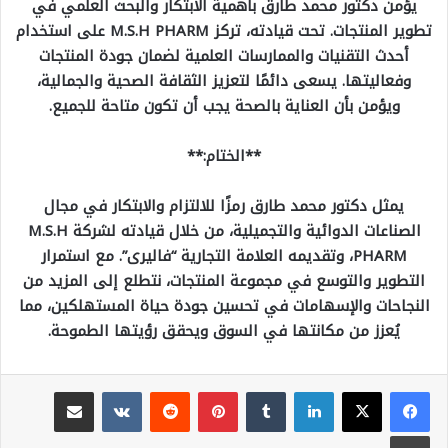
يؤمن دكتور محمد طارق بأهمية الابتكار والبحث العلمي في
تطوير المنتجات. تحت قيادته، تركز M.S.H PHARM على استخدام
أحدث التقنيات والممارسات العلمية لضمان جودة المنتجات
وفعاليتها. يسعى دائمًا لتعزيز الثقافة الصحية والجمالية،
ويؤمن بأن العناية بالصحة يجب أن تكون متاحة للجميع.
**الختام:**
يمثل دكتور محمد طارق رمزًا للالتزام والابتكار في مجال
الصناعات الدوائية والتجميلية، من خلال قيادته لشركة M.S.H
PHARM، وتقديمه العلامة التجارية “فاليرى”. مع استمرار
التطوير والتوسع في مجموعة المنتجات، نتطلع إلى المزيد من
النجاحات والإسهامات في تحسين جودة حياة المستهلكين، مما
يُعزز من مكانتها في السوق ويحقق رؤيتها الطموحة.
لينكدإن
بينتيريست
مشاركة عبر البريد
طباعة