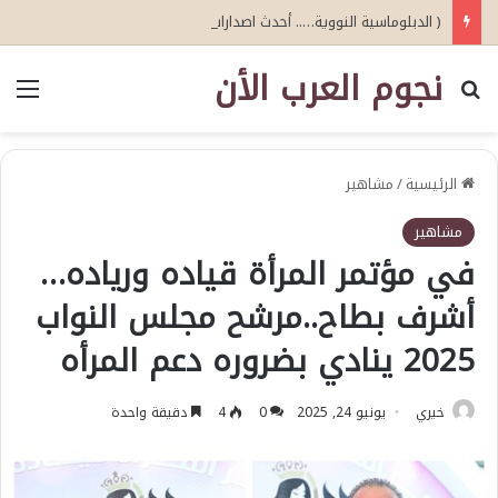
( الدبلوماسية النووية….. أحدث اصدارات أبو عيطة )
نجوم العرب الأن
بحث عن
الق
الرئيسية
/
مشاهير
مشاهير
في مؤتمر المرأة قياده ورياده…
أشرف بطاح..مرشح مجلس النواب
2025 ينادي بضروره دعم المرأه
خيري
يونيو 24, 2025
0
4
دقيقة واحدة