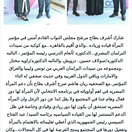
شارك أشرف بطاح مرشح مجلس النواب القادم أمس في مؤتمر
المرأة قياده ورياده ..والذي أقيم بالقاهره…مع كوكبه من سيدات
البرلمان المصري…الدكتوره /أنعام الدرسي رئيسه المؤتمر ، النائبه
الدكتوره/سولاف حسين.. درويش..والنائبه الدكتوره/راويه مختار
..ومجموعه من سيدات البرلمان العربي من تونس وليبيا والعراق
والامارات وباقي الدول العربيه وفي حديث صحفي له اثناء
المؤتمر..مع الصحفيه ريان هاشم صرح أشرف بطاح بأن دعم المرأة
المصريه في اهم أولوياته في برنامجه الانتخابي لأن المرأة لها دور
فعال وهام جدا في المجتمع ولا يقل ابدا عن دور الرجل وان المرأه
المصريه تستحق أن يكون لها دور ريادي وقيادي وخاصة في ظل
الدعم المستمر لها من القياده السياسيه برئاسه السيد/ عبد الفتاح
السيسي رئيس الجمهوريه.الذي أعطي تعليماته بالاهتمام بالمرأة
وتفعيل دورها في المجتمع ومنح الفرصة لها في كل المجالات…وكان