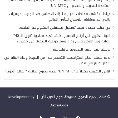
إيناس سليمان : مسؤولة العلاقات الدولية بالرياض بمنظمة الأمم
المتحدة للتدريب والاعلام ال UN MTC
فيلدا يكشف مفاجآت مباراة لبؤات الاطلس ضد الجنوب افريقيات
والتي قد تؤهلهن للوصول لكأس العالم
في حقبة جديدة تعيد تشكيل مستقبل التكنولوجيا الطبية..
خبرة العقول قبل أرقام الأعمار : كيف تعيد مبادرة “فوق الـ 40”
برعاية وزير العمل حسن رداد رسم خريطة التنمية في مصر ..؟
يوسف عبد العزيز المعروف بـ ڤلجاكس
نديم سمنه: نجاح استراتيجية التصدير يبدأ من الجودة وبناء الثقة في
شعار “صنع في مصر”
هاني الشريف وكيلاً لـ “UN MTC” بجدة ويتوج بجائزة “القائد المؤثر”
© 2026 , جميع الحقوق محفوظة نجوم العرب الأن |
Development by
DaznoCode