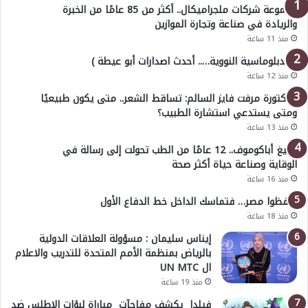
مجموعة شركات ملجراميكال.. أكثر من 85 عامًا من الخبرة
والريادة في صناعة وتجارة الموازين
منذ 11 ساعة
( الدبلوماسية النووية….. أحدث اصدارات أبو عيطة )
منذ 12 ساعة
الدكتورة مرفت فايز السالم: تساقط الشعر.. متى يكون طبيعيًا
ومتى يستدعي استشارة الطبيب؟
منذ 13 ساعة
أوليغ أباكوموف.. 12 عامًا من الطب تحولت إلى رسالة في
الوقاية وصناعة حياة أكثر صحة
منذ 16 ساعة
احفظوا مصر… فتماسك الداخل خط الدفاع الأول
منذ 18 ساعة
إيناس سليمان : مسؤولة العلاقات الدولية
بالرياض بمنظمة الأمم المتحدة للتدريب والاعلام
ال UN MTC
منذ 19 ساعة
فيلدا يكشف مفاجآت مباراة لبؤات الاطلس ضد