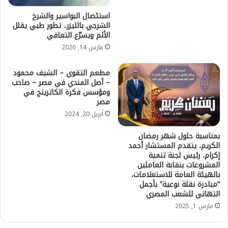
استئصال البواسير والشرخ
الشرجي بالليزر.. تطور طبي يقلل
الألم ويسرّع التعافي
مارس 14, 2026
مطعم التقوي – الشيف محمود
– أصل المندي في مصر – صاحب
ومؤسس فكرة الكاترينج في
مصر
أبريل 20, 2024
بمناسبة حلول شهر رمضان
الكريم، يتقدم المستشار أحمد
إكرام، رئيس لجنة تنمية
المشروعات بنقابة العاملين
بالهيئة العامة للاستعلامات،
“مبادرة نقلة نوعية” بأجمل
التهاني للشعب المصري
مارس 1, 2025