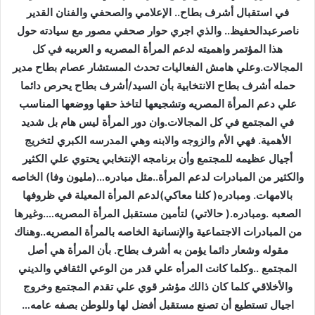
في استقبال أشرف بطاح.. الإعلامي والصحفي والفنان القدير
ناصرعبدالحفيظ.. والذي اجري حوار صحفي مصور مع سيادته حول
هذا المؤتمر واهميته لدعم المرأة المصريه و العربيه في كل
المجالات.وعلي هامش الفعاليات تحدث المستشار عصام بطاح مدير
حمله أشرف بطاح الانتخابية بأن السيد/أشرف بطاح يحرص دائما
علي دعم المرأة المصريه وتشجيعها لتاخذ حقها ووضعها المناسب
في المجتمع في كل المجالات.وان دور المرأة ليس هام بل شديد
الأهمية. فهي الأم والزوجه والابنه وهي المدرسه الكبري لتخريج
أجيال عظيمه للمجتمع وأن برنامجه الإنتخابي يحتوي علي الكثير
والكثير من المبادرات لدعم المرأة..مثل مبادره…(مليون وفا) الخاصه
بالامهات. ومبادره( كلنا معاكي)لدعم المرأة المعيلة في ظروفها
الصعبه .ومبادره.( حالاتي) لتأمين مستقبل المرأة المصريه….وغيرها
من المبادرات الاجتماعية والإنسانية الخاصه بالمرأة المصريه..وهناك
مقوله وشعار دائما يؤمن به أشرف بطاح. بأن المرأة هي أصل
المجتمع ..وكلما كانت المرأه علي قدر من الوعي الثقافي والديني
والأخلاقي كلما كان ذالك مؤشر قوي علي تقدم المجتمع وخروج
اجيال تستطيع أن تصنع مستقبل أفضل لها وللوطن بصفه عامه…