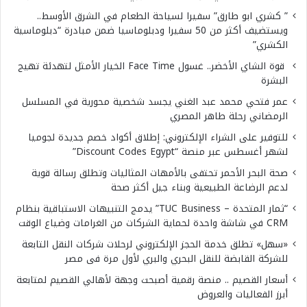
” كشري ابو طارق” سفيرا لسياحة الطعام في الشرق الأوسط..
ويستضيف أكثر من 50 سفيرا ودبلوماسيا ضمن مبادرة “دبلوماسية
الكشري”
قوة الشاي الأخضر.. غسول Face Time الخيار الأمثل لتهدئة تهيج
البشرة
عمر فتحي محمد عبد الغني يجسد شخصية محورية في المسلسل
الرمضاني رحلة طاهر المصري
للتوفير على الشراء الإلكتروني: إطلاق أكواد خصم جديدة لجوميا
لشهر أغسطس عبر منصة “Discount Codes Egypt”
صحة البحر الأحمر تحتفى بالأمهات المثاليات وتطلق رسالة قوية
لدعم الرضاعة الطبيعية وبناء جيل أكثر صحة
“ثمار المتحدة – TUC Business” يدمج التنبيهات الاستباقية بنظام
CRM في شاشة واحدة لحماية الشركات من الغرامات وضياع الوقت
«سهل» تطلق خدمة الحجز الإلكتروني لرحلات شركات النقل التابعة
للشركة القابضة للنقل البحري والبري لأول مرة فى مصر
أسعار القصيم .. منصة رقمية أصبحت وجهة لأهالي القصيم لمتابعة
أبرز الفعاليات والعروض