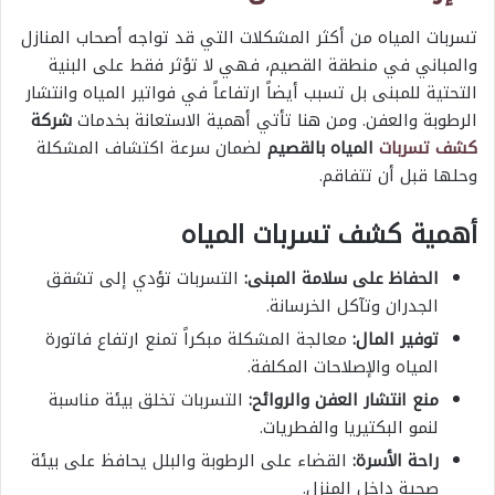
تسربات المياه من أكثر المشكلات التي قد تواجه أصحاب المنازل
والمباني في منطقة القصيم، فهي لا تؤثر فقط على البنية
التحتية للمبنى بل تسبب أيضاً ارتفاعاً في فواتير المياه وانتشار
الرطوبة والعفن. ومن هنا تأتي أهمية الاستعانة بخدمات
شركة
كشف تسربات
المياه بالقصيم
لضمان سرعة اكتشاف المشكلة
وحلها قبل أن تتفاقم.
أهمية كشف تسربات المياه
الحفاظ على سلامة المبنى:
التسربات تؤدي إلى تشقق
الجدران وتآكل الخرسانة.
توفير المال:
معالجة المشكلة مبكراً تمنع ارتفاع فاتورة
المياه والإصلاحات المكلفة.
منع انتشار العفن والروائح:
التسربات تخلق بيئة مناسبة
لنمو البكتيريا والفطريات.
راحة الأسرة:
القضاء على الرطوبة والبلل يحافظ على بيئة
صحية داخل المنزل.