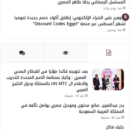
المسلسل الرمضاني رحلة طاهر المصري
منذ يوم واحد
للتوفير على الشراء الإلكتروني: إطلاق أكواد خصم جديدة لجوميا
لشهر أغسطس عبر منصة “Discount Codes Egypt”
منذ يومين
بعد تتويجه قائدا مؤثرا في القطاع الصحي
العمري : وكيلا بمنظمة الامم المتحدة للتدريب
والاعلام ال UN MTC بالمملكة ودول الخليج
العربي
منذ 14 دقيقة
بدر عبدالعزيز.. صانع محتوى وموديل مصري يواصل تألقه في
المملكة العربية السعودية
منذ 42 دقيقة
خليك فاكر