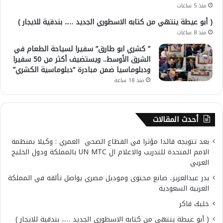
منذ 5 ساعات
( أبو عيطة ينتهي من كتابه الاسطوري الجديد ….. بندقية للايجار )
منذ 8 ساعات
” كشري ابو طارق” سفيرا لسياحة الطعام في
الشرق الأوسط.. ويستضيف أكثر من 50 سفيرا
ودبلوماسيا ضمن مبادرة “دبلوماسية الكشري”
منذ 18 ساعة
أحدث المقالات
بعد تتويجه قائدا مؤثرا في القطاع الصحي العمري : وكيلا بمنظمة
الامم المتحدة للتدريب والاعلام ال UN MTC بالمملكة ودول الخليج
العربي
بدر عبدالعزيز.. صانع محتوى وموديل مصري يواصل تألقه في المملكة
العربية السعودية
خليك فاكر
( أبو عيطة ينتهي من كتابه الاسطوري الجديد ….. بندقية للايجار )