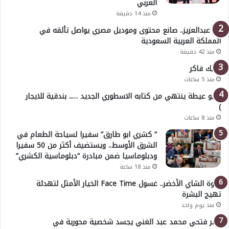
العربي
منذ 14 دقيقة
بدر عبدالعزيز.. صانع محتوى وموديل مصري يواصل تألقه في
المملكة العربية السعودية
منذ 42 دقيقة
خليك فاكر
منذ 5 ساعات
( أبو عيطة ينتهي من كتابه الاسطوري الجديد ….. بندقية للايجار
)
منذ 8 ساعات
” كشري ابو طارق” سفيرا لسياحة الطعام في
الشرق الأوسط.. ويستضيف أكثر من 50 سفيرا
ودبلوماسيا ضمن مبادرة “دبلوماسية الكشري”
منذ 18 ساعة
قوة الشاي الأخضر.. غسول Face Time الخيار الأمثل لتهدئة
تهيج البشرة
منذ يوم واحد
عمر فتحي محمد عبد الغني يجسد شخصية محورية في