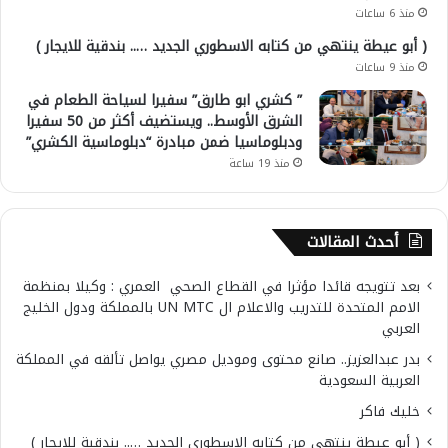
منذ 6 ساعات
( أبو عيطة ينتهي من كتابه الاسطوري الجديد ….. بندقية للايجار )
منذ 9 ساعات
” كشري ابو طارق” سفيرا لسياحة الطعام في
الشرق الأوسط.. ويستضيف أكثر من 50 سفيرا
ودبلوماسيا ضمن مبادرة “دبلوماسية الكشري”
منذ 19 ساعة
أحدث المقالات
بعد تتويجه قائدا مؤثرا في القطاع الصحي العمري : وكيلا بمنظمة
الامم المتحدة للتدريب والاعلام ال UN MTC بالمملكة ودول الخليج
العربي
بدر عبدالعزيز.. صانع محتوى وموديل مصري يواصل تألقه في المملكة
العربية السعودية
خليك فاكر
( أبو عيطة ينتهي من كتابه الاسطوري الجديد ….. بندقية للايجار )