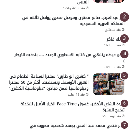
العربي
منذ ساعة واحدة
بدر عبدالعزيز.. صانع محتوى وموديل مصري يواصل تألقه في
المملكة العربية السعودية
منذ ساعتين
خليك فاكر
منذ 6 ساعات
( أبو عيطة ينتهي من كتابه الاسطوري الجديد ….. بندقية للايجار
)
منذ 9 ساعات
” كشري ابو طارق” سفيرا لسياحة الطعام في
الشرق الأوسط.. ويستضيف أكثر من 50 سفيرا
ودبلوماسيا ضمن مبادرة “دبلوماسية الكشري”
منذ 19 ساعة
قوة الشاي الأخضر.. غسول Face Time الخيار الأمثل لتهدئة
تهيج البشرة
منذ يوم واحد
عمر فتحي محمد عبد الغني يجسد شخصية محورية في