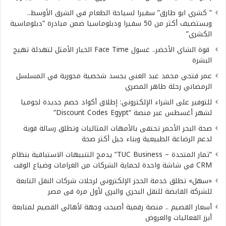
” كشري ابو طارق” سفيرا لسياحة الطعام في الشرق الأوسط..
ويستضيف أكثر من 50 سفيرا ودبلوماسيا ضمن مبادرة “دبلوماسية
الكشري”
قوة الشاي الأخضر.. غسول Face Time الخيار الأمثل لتهدئة تهيج
البشرة
عمر فتحي محمد عبد الغني يجسد شخصية محورية في المسلسل
الرمضاني رحلة طاهر المصري
للتوفير على الشراء الإلكتروني: إطلاق أكواد خصم جديدة لجوميا
لشهر أغسطس عبر منصة “Discount Codes Egypt”
صحة البحر الأحمر تحتفى بالأمهات المثاليات وتطلق رسالة قوية
لدعم الرضاعة الطبيعية وبناء جيل أكثر صحة
“ثمار المتحدة – TUC Business” يدمج التنبيهات الاستباقية بنظام
CRM في شاشة واحدة لحماية الشركات من الغرامات وضياع الوقت
«سهل» تطلق خدمة الحجز الإلكتروني لرحلات شركات النقل التابعة
للشركة القابضة للنقل البحري والبري لأول مرة فى مصر
أسعار القصيم .. منصة رقمية أصبحت وجهة لأهالي القصيم لمتابعة
أبرز الفعاليات والعروض