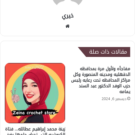
خيري
موقع
الويب
مقالات ذات صلة
مفاجأه ولأول مرة بمحافظه
الدقهليه ومدينه المنصورة وكل
مراكز المحافظه تحت رعايه رئيس
حزب الوفد الدكتور عبد السند
يمامه
ديسمبر 6, 2024
زينة محمد إبراهيم عطالله… فتاة
الكروشيه التي تحيك حلمها بغرز