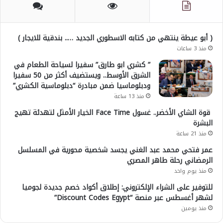
( أبو عيطة ينتهي من كتابه الاسطوري الجديد ….. بندقية للايجار )
منذ 3 ساعات
” كشري ابو طارق” سفيرا لسياحة الطعام في
الشرق الأوسط.. ويستضيف أكثر من 50 سفيرا
ودبلوماسيا ضمن مبادرة “دبلوماسية الكشري”
منذ 13 ساعة
قوة الشاي الأخضر.. غسول Face Time الخيار الأمثل لتهدئة تهيج
البشرة
منذ 21 ساعة
عمر فتحي محمد عبد الغني يجسد شخصية محورية في المسلسل
الرمضاني رحلة طاهر المصري
منذ يوم واحد
للتوفير على الشراء الإلكتروني: إطلاق أكواد خصم جديدة لجوميا
لشهر أغسطس عبر منصة “Discount Codes Egypt”
منذ يومين