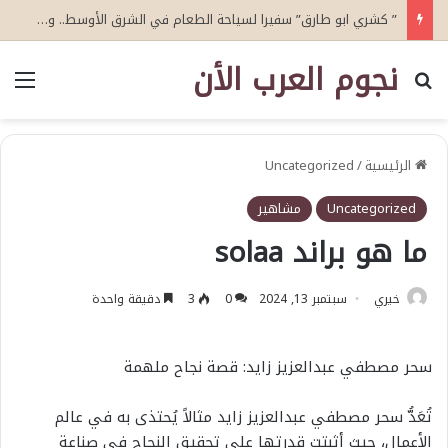
قوة الشاي الأخضر.. غسول Face Time الخيار الأمثل لتهدئة تهيج البشرة
نجوم العرب الأن
بحث عن
الق
الرئيسية
/
Uncategorized
Uncategorized
مشاهير
ما هو براند solaa
خيري
سبتمبر 13, 2024
0
3
دقيقة واحدة
سحر مصطفي عبدالعزيز زايد: قصة نجاح ملهمة
تُعَدُّ سحر مصطفي عبدالعزيز زايد مثالاً يُحتذى به في عالم
الأعمال، حيث أثبتت قدرتها على تحقيق النجاح في صناعة