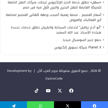
«سهل» تطلق خدمة الحجز الإلكتروني لرحلات شركات النقل التابعة
للشركة القابضة للنقل البحري والبري لأول مرة فى مصر
أسعار القصيم .. منصة رقمية أصبحت وجهة لأهالي القصيم لمتابعة
أبرز الفعاليات والعروض
“أبو آدم تراڤيل” لخدمات السياحة والطيران تطلق خدمات جديدة
بقيادة الأستاذ عبد الله السعيد
ديعو خبير السوشيال ميديا
Planet X شركة تسويق إلكتروني
© 2026 , جميع الحقوق محفوظة نجوم العرب الأن |
Development by
DaznoCode
‫X
فيسبوك
‫YouTube
‫TikTok