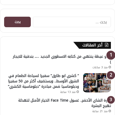
البحث
عن:
أخر المقالات
( أبو عيطة ينتهي من كتابه الاسطوري الجديد ….. بندقية للايجار
)
منذ 3 ساعات
” كشري ابو طارق” سفيرا لسياحة الطعام في
الشرق الأوسط.. ويستضيف أكثر من 50 سفيرا
ودبلوماسيا ضمن مبادرة “دبلوماسية الكشري”
منذ 13 ساعة
قوة الشاي الأخضر.. غسول Face Time الخيار الأمثل لتهدئة
تهيج البشرة
منذ 21 ساعة