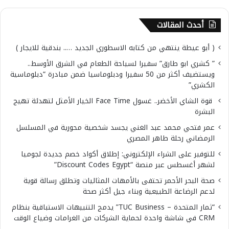
أحدث المقالات
( أبو عيطة ينتهي من كتابه الاسطوري الجديد ….. بندقية للايجار )
” كشري ابو طارق” سفيرا لسياحة الطعام في الشرق الأوسط..
ويستضيف أكثر من 50 سفيرا ودبلوماسيا ضمن مبادرة “دبلوماسية
الكشري”
قوة الشاي الأخضر.. غسول Face Time الخيار الأمثل لتهدئة تهيج
البشرة
عمر فتحي محمد عبد الغني يجسد شخصية محورية في المسلسل
الرمضاني رحلة طاهر المصري
للتوفير على الشراء الإلكتروني: إطلاق أكواد خصم جديدة لجوميا
لشهر أغسطس عبر منصة “Discount Codes Egypt”
صحة البحر الأحمر تحتفى بالأمهات المثاليات وتطلق رسالة قوية
لدعم الرضاعة الطبيعية وبناء جيل أكثر صحة
“ثمار المتحدة – TUC Business” يدمج التنبيهات الاستباقية بنظام
CRM في شاشة واحدة لحماية الشركات من الغرامات وضياع الوقت