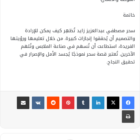
خاتمة
سحر مصطفي عبدالعزيز زايد تُظهِر كيف يمكن للإرادة
والتصميم أن يُحققوا إنجازات كبيرة. من خلال تعليمها ورؤيتها
الفريدة، استطاعت أن تُسهم في صناعة الملابس وتُلهم
الآخرين. تُعتبر قصة سحر نموذجًا يُجسد الأمل والإصرار في
تحقيق النجاح.
لينكدإن
بينتيريست
مشاركة عبر البريد
طباعة