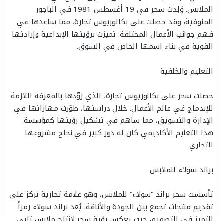
الملابس. وُلِدت سحر في 19 أغسطس 1981 في الباجور
المنوفية، وقد حصلت على بكالوريوس تجارة، مما ساعدها في
فهم جوانب الأعمال المختلفة. تميزت برؤيتها الإبداعية وإرادتها
القوية في بناء اسمها الخاص في السوق.
التعليم والخلفية
حصلت سحر على بكالوريوس تجارة، الذي زوّدها بالمعرفة اللازمة
للإندماج في عالم الأعمال. خلال دراستها، طوّرت مهاراتها في
الإدارة والتسويق، مما ساهم في تشكيل رؤيتها كمؤسسة.
هذا التعليم الأكاديمي كان له دور كبير في نجاح مشروعها
التجاري.
براند سولاء للملابس
تأسست سحر براند “سولاء” للملابس، وهو علامة تجارية تركز على
تقديم منتجات تجمع بين الجودة والأناقة. يُعد براند سولاء رمزاً
للتميز في التصميم، حيث يعكس رؤية سحر لإنتاج ملابس تلبي