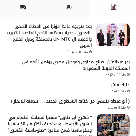
بعد تتويجه قائدا مؤثرا في القطاع الصحي
العمري : وكيلا بمنظمة الامم المتحدة للتدريب
والاعلام ال UN MTC بالمملكة ودول الخليج
العربي
منذ 16 دقيقة
بدر عبدالعزيز.. صانع محتوى وموديل مصري يواصل تألقه في
المملكة العربية السعودية
منذ 44 دقيقة
خليك فاكر
منذ 5 ساعات
( أبو عيطة ينتهي من كتابه الاسطوري الجديد ….. بندقية للايجار )
منذ 8 ساعات
” كشري ابو طارق” سفيرا لسياحة الطعام في
الشرق الأوسط.. ويستضيف أكثر من 50 سفيرا
ودبلوماسيا ضمن مبادرة “دبلوماسية الكشري”