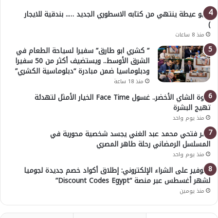
( أبو عيطة ينتهي من كتابه الاسطوري الجديد ….. بندقية للايجار
)
منذ 8 ساعات
” كشري ابو طارق” سفيرا لسياحة الطعام في
الشرق الأوسط.. ويستضيف أكثر من 50 سفيرا
ودبلوماسيا ضمن مبادرة “دبلوماسية الكشري”
منذ 18 ساعة
قوة الشاي الأخضر.. غسول Face Time الخيار الأمثل لتهدئة
تهيج البشرة
منذ يوم واحد
عمر فتحي محمد عبد الغني يجسد شخصية محورية في
المسلسل الرمضاني رحلة طاهر المصري
منذ يوم واحد
للتوفير على الشراء الإلكتروني: إطلاق أكواد خصم جديدة لجوميا
لشهر أغسطس عبر منصة “Discount Codes Egypt”
منذ يومين