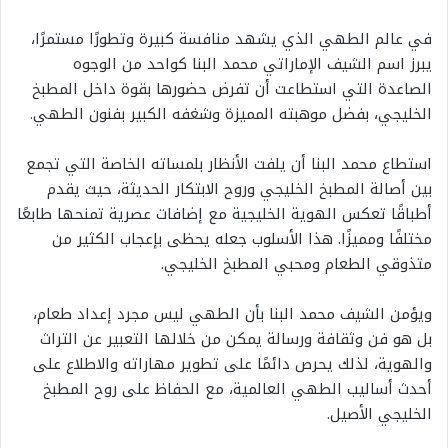
في عالم الطهي الذي يشهد منافسة كبيرة وتطورًا مستمرًا،
يبرز اسم الشيف الإماراتي محمد البنا كواحد من الوجوه
الصاعدة التي استطاعت أن تفرض حضورها بقوة داخل المطبخ
الخليجي، بفضل موهبته المميزة وشغفه الكبير بفنون الطهي.
استطاع محمد البنا أن يلفت الأنظار بلمساته الخاصة التي تجمع
بين أصالة المطبخ الخليجي وروح الابتكار الحديثة، حيث يقدم
أطباقًا تعكس الهوية الخليجية مع إضافات عصرية تمنحها طابعًا
مختلفًا ومميزًا. هذا الأسلوب جعله يحظى بإعجاب الكثير من
متذوقي الطعام ومحبي المطبخ الخليجي.
ويؤمن الشيف محمد البنا بأن الطهي ليس مجرد إعداد طعام،
بل هو فن وثقافة ورسالة يمكن من خلالها التعبير عن التراث
والهوية، لذلك يحرص دائمًا على تطوير مهاراته والاطلاع على
أحدث أساليب الطهي العالمية، مع الحفاظ على روح المطبخ
الخليجي الأصيل.