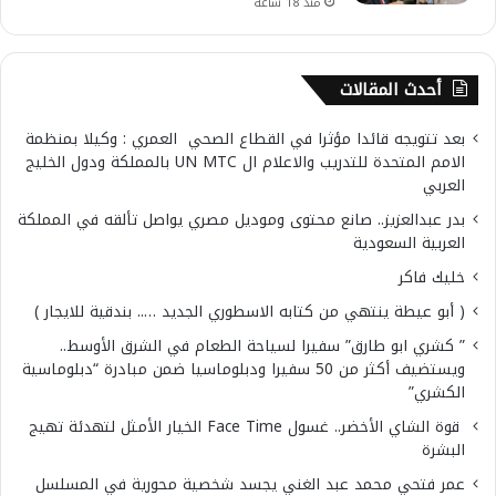
منذ 18 ساعة
أحدث المقالات
بعد تتويجه قائدا مؤثرا في القطاع الصحي العمري : وكيلا بمنظمة
الامم المتحدة للتدريب والاعلام ال UN MTC بالمملكة ودول الخليج
العربي
بدر عبدالعزيز.. صانع محتوى وموديل مصري يواصل تألقه في المملكة
العربية السعودية
خليك فاكر
( أبو عيطة ينتهي من كتابه الاسطوري الجديد ….. بندقية للايجار )
” كشري ابو طارق” سفيرا لسياحة الطعام في الشرق الأوسط..
ويستضيف أكثر من 50 سفيرا ودبلوماسيا ضمن مبادرة “دبلوماسية
الكشري”
قوة الشاي الأخضر.. غسول Face Time الخيار الأمثل لتهدئة تهيج
البشرة
عمر فتحي محمد عبد الغني يجسد شخصية محورية في المسلسل