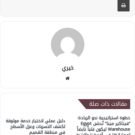
خيري
موقع
الويب
مقالات ذات صلة
خطوة استراتيجية نحو الريادة:
دليل عملي لاختيار خدمة موثوقة
“فيتاكير مينا” تُدشن Egypt
لكشف التسربات وعزل الأسطح
Warehouse ليكون قلباً نابضاً
في منطقة القصيم