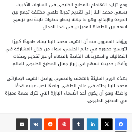
ومع تزايد الاهتمام بالمطبخ الخليجي في السنوات الأخيرة،
يسعى محمد البنا إلى تقديم تجربة طهي مختلفة تجمع بين
الجودة والإبداع، وهو ما جعله يخطو خطوات ثابتة نحو ترسيخ
اسمه بين الطهاة المميزين في هذا المجال.
ويؤكد المقربون منه أن الشيف محمد البنا يملك طموحًا كبيرًا
لتوسيع حضوره في عالم الطهي، سواء من خلال المشاركة في
الفعاليات والمهرجانات الخاصة بالطعام أو عبر تقديم وصفات
وأفكار جديدة تسهم في إبراز جمال المطبخ الخليجي للعالم.
بهذه الروح المليئة بالشغف والطموح، يواصل الشيف الإماراتي
محمد البنا رحلته في عالم الطهي، واضعًا نصب عينيه هدفًا
واضحًا، وهو أن يكون أحد الأسماء البارزة التي تترك بصمة مميزة
في المطبخ الخليجي.
لينكدإن
بينتيريست
مشاركة عبر البريد
طباعة