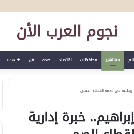
لصحي العمري : وكيلا بمنظمة الامم المتحدة للتدريب والاعلام ال UN MTC بالمملكة ودول الخليج العربي
نجوم العرب الأن
الم
مشاهير
محافظات
اقتصاد
صحة
فن
تابعنا
رية وطبية في خدمة القطاع الصحي
راهيم.. خبرة إدارية