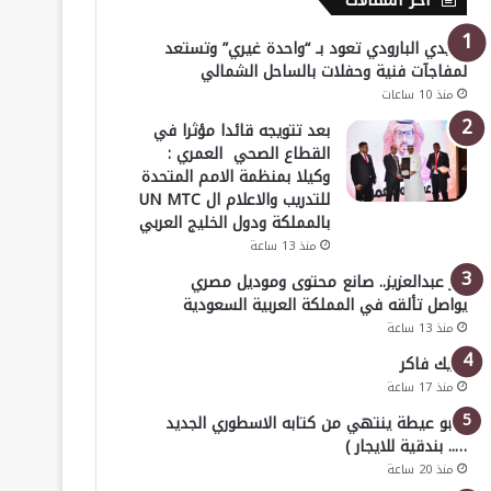
أخر المقالات
هايدي البارودي تعود بـ “واحدة غيري” وتستعد
لمفاجآت فنية وحفلات بالساحل الشمالي
منذ 10 ساعات
بعد تتويجه قائدا مؤثرا في
القطاع الصحي العمري :
وكيلا بمنظمة الامم المتحدة
للتدريب والاعلام ال UN MTC
بالمملكة ودول الخليج العربي
منذ 13 ساعة
بدر عبدالعزيز.. صانع محتوى وموديل مصري
يواصل تألقه في المملكة العربية السعودية
منذ 13 ساعة
خليك فاكر
منذ 17 ساعة
( أبو عيطة ينتهي من كتابه الاسطوري الجديد
….. بندقية للايجار )
منذ 20 ساعة