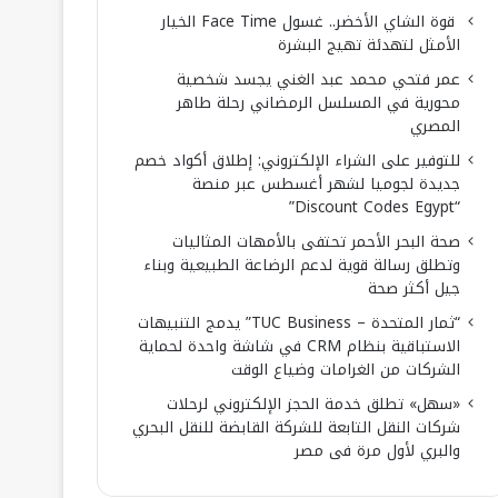
قوة الشاي الأخضر.. غسول Face Time الخيار
الأمثل لتهدئة تهيج البشرة
عمر فتحي محمد عبد الغني يجسد شخصية
محورية في المسلسل الرمضاني رحلة طاهر
المصري
للتوفير على الشراء الإلكتروني: إطلاق أكواد خصم
جديدة لجوميا لشهر أغسطس عبر منصة
“Discount Codes Egypt”
صحة البحر الأحمر تحتفى بالأمهات المثاليات
وتطلق رسالة قوية لدعم الرضاعة الطبيعية وبناء
جيل أكثر صحة
“ثمار المتحدة – TUC Business” يدمج التنبيهات
الاستباقية بنظام CRM في شاشة واحدة لحماية
الشركات من الغرامات وضياع الوقت
«سهل» تطلق خدمة الحجز الإلكتروني لرحلات
شركات النقل التابعة للشركة القابضة للنقل البحري
والبري لأول مرة فى مصر