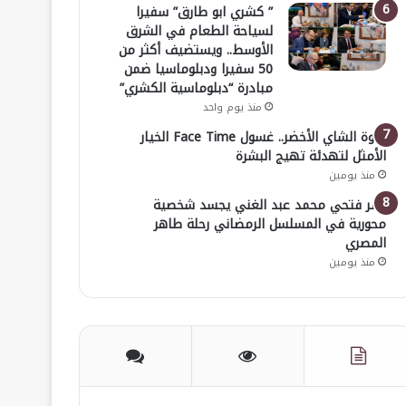
” كشري ابو طارق” سفيرا
لسياحة الطعام في الشرق
الأوسط.. ويستضيف أكثر من
50 سفيرا ودبلوماسيا ضمن
مبادرة “دبلوماسية الكشري”
منذ يوم واحد
قوة الشاي الأخضر.. غسول Face Time الخيار
الأمثل لتهدئة تهيج البشرة
منذ يومين
عمر فتحي محمد عبد الغني يجسد شخصية
محورية في المسلسل الرمضاني رحلة طاهر
المصري
منذ يومين