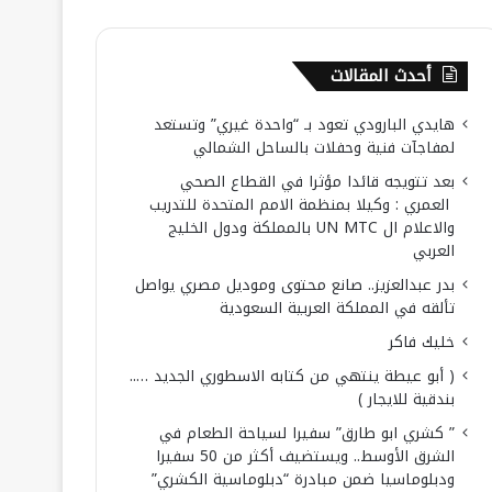
أحدث المقالات
هايدي البارودي تعود بـ “واحدة غيري” وتستعد
لمفاجآت فنية وحفلات بالساحل الشمالي
بعد تتويجه قائدا مؤثرا في القطاع الصحي
العمري : وكيلا بمنظمة الامم المتحدة للتدريب
والاعلام ال UN MTC بالمملكة ودول الخليج
العربي
بدر عبدالعزيز.. صانع محتوى وموديل مصري يواصل
تألقه في المملكة العربية السعودية
خليك فاكر
( أبو عيطة ينتهي من كتابه الاسطوري الجديد …..
بندقية للايجار )
” كشري ابو طارق” سفيرا لسياحة الطعام في
الشرق الأوسط.. ويستضيف أكثر من 50 سفيرا
ودبلوماسيا ضمن مبادرة “دبلوماسية الكشري”