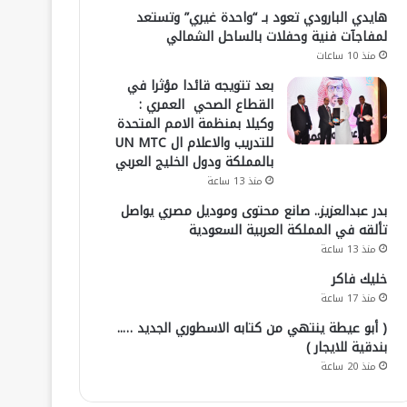
هايدي البارودي تعود بـ “واحدة غيري” وتستعد
لمفاجآت فنية وحفلات بالساحل الشمالي
منذ 10 ساعات
بعد تتويجه قائدا مؤثرا في
القطاع الصحي العمري :
وكيلا بمنظمة الامم المتحدة
للتدريب والاعلام ال UN MTC
بالمملكة ودول الخليج العربي
منذ 13 ساعة
بدر عبدالعزيز.. صانع محتوى وموديل مصري يواصل
تألقه في المملكة العربية السعودية
منذ 13 ساعة
خليك فاكر
منذ 17 ساعة
( أبو عيطة ينتهي من كتابه الاسطوري الجديد …..
بندقية للايجار )
منذ 20 ساعة