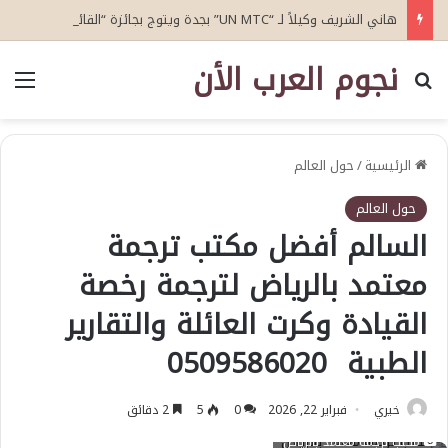
هاني الشريف وكيلاً لـ “UN MTC” بجدة ويتوج بجائزة “القائد المؤثر”
نجوم العرب الأن
بحث عن
الق
الرئيسية
/
حول العالم
حول العالم
السالم أفضل مكتب ترجمة
معتمد بالرياض لترجمة رخصة
القيادة وكرت العائلة والتقارير
الطبية 0509586020
خيري
فبراير 22, 2026
0
5
2 دقائق
مكتب ترجمة معتمد بالرياض