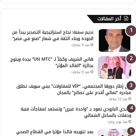
أخر المقالات
نديم سمنه: نجاح استراتيجية التصدير يبدأ من
الجودة وبناء الثقة في شعار “صنع في مصر”
منذ 9 ساعات
هاني الشريف وكيلاً لـ “UN MTC” بجدة ويتوج
بجائزة “القائد المؤثر”
منذ 9 ساعات
في إطار دورها المجتمعي.. “VIP للمقاولات” ببني سويف تطلق
مبادرة “تعالي أقدم على تصالح” بالمجان
منذ 12 ساعة
هايدي البارودي تعود بـ “واحدة غيري” وتستعد لمفاجآت فنية
وحفلات بالساحل الشمالي
منذ يوم واحد
بعد تتويجه قائدا مؤثرا في القطاع الصحي