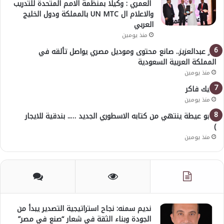
العمري : وكيلا بمنظمة الامم المتحدة للتدريب
والاعلام ال UN MTC بالمملكة ودول الخليج
العربي
منذ يومين
بدر عبدالعزيز.. صانع محتوى وموديل مصري يواصل تألقه في
المملكة العربية السعودية
منذ يومين
خليك فاكر
منذ يومين
( أبو عيطة ينتهي من كتابه الاسطوري الجديد ….. بندقية للايجار
)
منذ يومين
نديم سمنه: نجاح استراتيجية التصدير يبدأ من
الجودة وبناء الثقة في شعار “صنع في مصر”