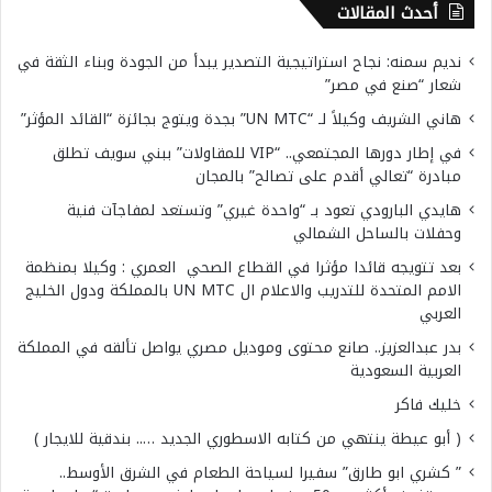
أحدث المقالات
نديم سمنه: نجاح استراتيجية التصدير يبدأ من الجودة وبناء الثقة في
شعار “صنع في مصر”
هاني الشريف وكيلاً لـ “UN MTC” بجدة ويتوج بجائزة “القائد المؤثر”
في إطار دورها المجتمعي.. “VIP للمقاولات” ببني سويف تطلق
مبادرة “تعالي أقدم على تصالح” بالمجان
هايدي البارودي تعود بـ “واحدة غيري” وتستعد لمفاجآت فنية
وحفلات بالساحل الشمالي
بعد تتويجه قائدا مؤثرا في القطاع الصحي العمري : وكيلا بمنظمة
الامم المتحدة للتدريب والاعلام ال UN MTC بالمملكة ودول الخليج
العربي
بدر عبدالعزيز.. صانع محتوى وموديل مصري يواصل تألقه في المملكة
العربية السعودية
خليك فاكر
( أبو عيطة ينتهي من كتابه الاسطوري الجديد ….. بندقية للايجار )
” كشري ابو طارق” سفيرا لسياحة الطعام في الشرق الأوسط..