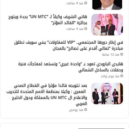
منذ 9 ساعات
هاني الشريف وكيلاً لـ “UN MTC” بجدة ويتوج
بجائزة “القائد المؤثر”
منذ 9 ساعات
في إطار دورها المجتمعي.. “VIP للمقاولات” ببني سويف تطلق
مبادرة “تعالي أقدم على تصالح” بالمجان
منذ 12 ساعة
هايدي البارودي تعود بـ “واحدة غيري” وتستعد لمفاجآت فنية
وحفلات بالساحل الشمالي
منذ يوم واحد
بعد تتويجه قائدا مؤثرا في القطاع الصحي
العمري : وكيلا بمنظمة الامم المتحدة للتدريب
والاعلام ال UN MTC بالمملكة ودول الخليج
العربي
منذ يومين