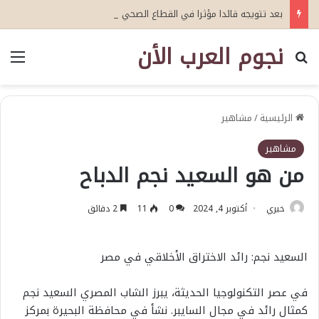
بعد تتويجه قائدا مؤثرا في القطاع الصحي العمري : وكيلا بمنظمة الامم المتحدة للتدريب والاعلام ال UN MTC بالمملكة ودول الخليج العربي
نجوم العرب الأن
بحث عن
الق
الرئيسية
/
مشاهير
مشاهير
من هو السعيد نجم الدباح
خيري
أكتوبر 4, 2024
0
11
2 دقائق
السعيد نجم: رائد الاختراق الأخلاقي في مصر
في عصر التكنولوجيا الحديثة، يبرز الشاب المصري السعيد نجم
كمثال رائد في مجال السايبر. نشأ في محافظة البحيرة بمركز