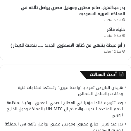
بدر عبدالعزيز.. صانع محتوى وموديل مصري يواصل تألقه في
المملكة العربية السعودية
منذ 5 ساعات
خليك فاكر
منذ 9 ساعات
( أبو عيطة ينتهي من كتابه الاسطوري الجديد ….. بندقية للايجار )
منذ 12 ساعة
أحدث المقالات
هايدي البارودي تعود بـ “واحدة غيري” وتستعد لمفاجآت فنية
وحفلات بالساحل الشمالي
بعد تتويجه قائدا مؤثرا في القطاع الصحي العمري : وكيلا بمنظمة
الامم المتحدة للتدريب والاعلام ال UN MTC بالمملكة ودول الخليج
العربي
بدر عبدالعزيز.. صانع محتوى وموديل مصري يواصل تألقه في المملكة
العربية السعودية