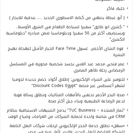
خليك فاكر
( أبو عيطة ينتهي من كتابه الاسطوري الجديد ….. بندقية للايجار )
” كشري ابو طارق” سفيرا لسياحة الطعام في الشرق الأوسط..
ويستضيف أكثر من 50 سفيرا ودبلوماسيا ضمن مبادرة “دبلوماسية
الكشري”
قوة الشاي الأخضر.. غسول Face Time الخيار الأمثل لتهدئة تهيج
البشرة
عمر فتحي محمد عبد الغني يجسد شخصية محورية في المسلسل
الرمضاني رحلة طاهر المصري
للتوفير على الشراء الإلكتروني: إطلاق أكواد خصم جديدة لجوميا
لشهر أغسطس عبر منصة “Discount Codes Egypt”
صحة البحر الأحمر تحتفى بالأمهات المثاليات وتطلق رسالة قوية
لدعم الرضاعة الطبيعية وبناء جيل أكثر صحة
“ثمار المتحدة – TUC Business” يدمج التنبيهات الاستباقية بنظام
CRM في شاشة واحدة لحماية الشركات من الغرامات وضياع الوقت
«سهل» تطلق خدمة الحجز الإلكتروني لرحلات شركات النقل التابعة
للشركة القابضة للنقل البحري والبري لأول مرة فى مصر