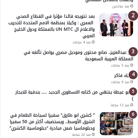
منذ ساعتين
بعد تتويجه قائدا مؤثرا في القطاع الصحي
العمري : وكيلا بمنظمة الامم المتحدة للتدريب
والاعلام ال UN MTC بالمملكة ودول الخليج
العربي
منذ 4 ساعات
بدر عبدالعزيز.. صانع محتوى وموديل مصري يواصل تألقه في
المملكة العربية السعودية
منذ 5 ساعات
خليك فاكر
منذ 9 ساعات
( أبو عيطة ينتهي من كتابه الاسطوري الجديد ….. بندقية للايجار
)
منذ 12 ساعة
” كشري ابو طارق” سفيرا لسياحة الطعام في
الشرق الأوسط.. ويستضيف أكثر من 50 سفيرا
ودبلوماسيا ضمن مبادرة “دبلوماسية الكشري”
منذ 22 ساعة