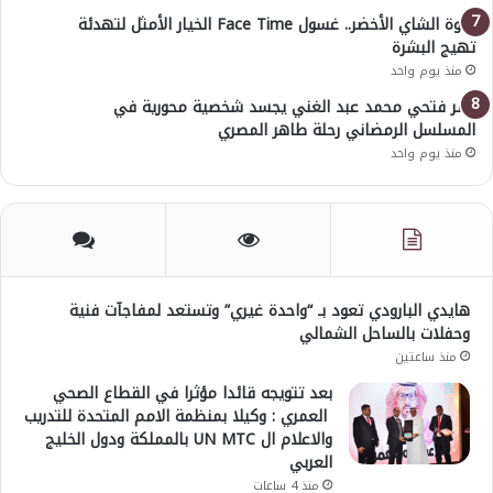
قوة الشاي الأخضر.. غسول Face Time الخيار الأمثل لتهدئة
تهيج البشرة
منذ يوم واحد
عمر فتحي محمد عبد الغني يجسد شخصية محورية في
المسلسل الرمضاني رحلة طاهر المصري
منذ يوم واحد
هايدي البارودي تعود بـ “واحدة غيري” وتستعد لمفاجآت فنية
وحفلات بالساحل الشمالي
منذ ساعتين
بعد تتويجه قائدا مؤثرا في القطاع الصحي
العمري : وكيلا بمنظمة الامم المتحدة للتدريب
والاعلام ال UN MTC بالمملكة ودول الخليج
العربي
منذ 4 ساعات