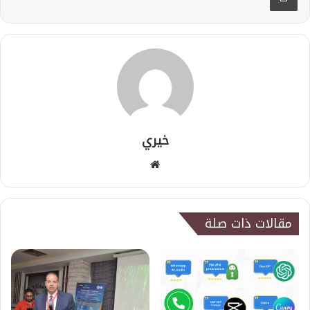
خيري
موقع
الويب
مقالات ذات صلة