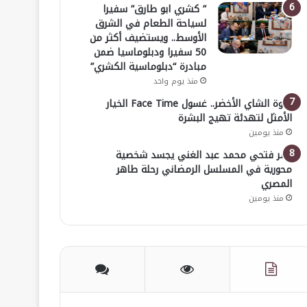
” كشري ابو طارق” سفيرا
لسياحة الطعام في الشرق
الأوسط.. ويستضيف أكثر من
50 سفيرا ودبلوماسيا ضمن
مبادرة “دبلوماسية الكشري”
منذ يوم واحد
قوة الشاي الأخضر.. غسول Face Time الخيار
الأمثل لتهدئة تهيج البشرة
منذ يومين
عمر فتحي محمد عبد الغني يجسد شخصية
محورية في المسلسل الرمضاني رحلة طاهر
المصري
منذ يومين