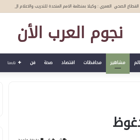
لصحي العمري : وكيلا بمنظمة الامم المتحدة للتدريب والاعلام ال UN MTC بالمملكة ودول الخليج العربي
نجوم العرب الأن
الم
مشاهير
محافظات
اقتصاد
صحة
فن
تابعنا
غوظ