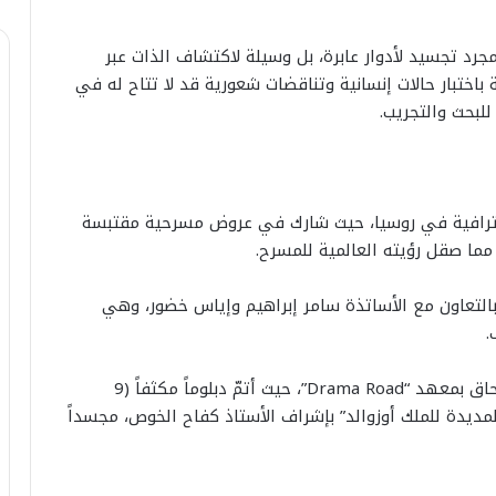
جرد تجسيد لأدوار عابرة، بل وسيلة لاكتشاف الذات عبر
 باختبار حالات إنسانية وتناقضات شعورية قد لا تتاح له في
لبحث والتجريب.
أولى خطواته الاحترافية في روسيا، حيث شارك في عروض مسرحية مقتبسة
مما صقل رؤيته العالمية للمسرح.
لدمامل” بالتعاون مع الأساتذة سامر إبراهيم وإياس خضور، وهي
.
الدراسة الأكاديمية (2024): انتقل إلى دمشق للالتحاق بمعهد “Drama Road”، حيث أتمّ دبلوماً مكثفاً (9
لمديدة للملك أوزوالد” بإشراف الأستاذ كفاح الخوص، مجسداً