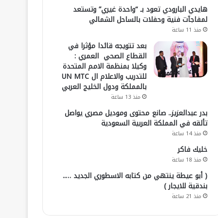
هايدي البارودي تعود بـ “واحدة غيري” وتستعد
لمفاجآت فنية وحفلات بالساحل الشمالي
منذ 11 ساعة
بعد تتويجه قائدا مؤثرا في
القطاع الصحي العمري :
وكيلا بمنظمة الامم المتحدة
للتدريب والاعلام ال UN MTC
بالمملكة ودول الخليج العربي
منذ 13 ساعة
بدر عبدالعزيز.. صانع محتوى وموديل مصري يواصل
تألقه في المملكة العربية السعودية
منذ 14 ساعة
خليك فاكر
منذ 18 ساعة
( أبو عيطة ينتهي من كتابه الاسطوري الجديد …..
بندقية للايجار )
منذ 21 ساعة