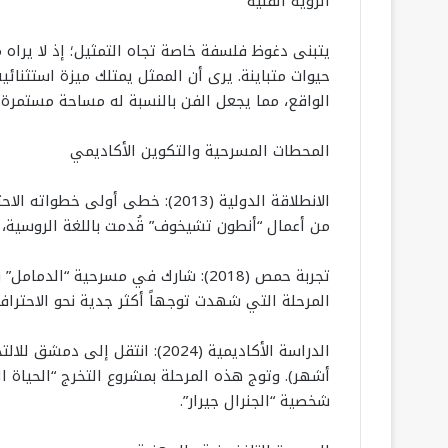
الرؤية الفنية
يتبنى دغوظ فلسفة خاصة تجاه التمثيل؛ إذ لا يراه م
حيوات متباينة. يرى أن الممثل يمتلك ميزة استثنائية
الواقع، مما يجعل الفن بالنسبة له مساحة مستمرة ل
المحطات المسرحية والتكوين الأكاديمي
الانطلاقة الدولية (2013): خطى 
من أعمال “أنطون تشيخوف” قُدمت باللغة الروسية، 
تجربة حمص (2018): شارك في مسرحية “ا
المرحلة التي شهدت توجهاً أكثر جدية نحو الاحتراف
أشهر). وتوج هذه المرحلة بمشروع التخرج “الحياة ا
شخصية “الجنرال جيرار”.