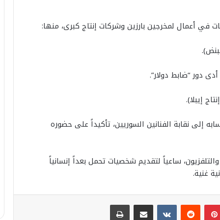
ات في أعمال لمخرجين بارزين وشركات إنتاج كبرى، منها:
بنض).
ى دور “ضابط دولار”.
اج إيبلا).
تسابه إلى نقابة الفنانين السوريين، تأكيداً على حضوره
تلفزيون، ساعياً لتقديم شخصيات تحمل بعداً إنسانياً
ية غنية.
بينتيريست
مشاركة عبر البريد
طباعة