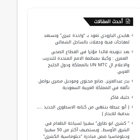
أحدث المقالات
هايدي البارودي تعود بـ “واحدة غيري” وتستعد
لمفاجآت فنية وحفلات بالساحل الشمالي
بعد تتويجه قائدا مؤثرا في القطاع الصحي
العمري : وكيلا بمنظمة الامم المتحدة للتدريب
والاعلام ال UN MTC بالمملكة ودول الخليج
العربي
بدر عبدالعزيز.. صانع محتوى وموديل مصري يواصل
تألقه في المملكة العربية السعودية
خليك فاكر
( أبو عيطة ينتهي من كتابه الاسطوري الجديد …..
بندقية للايجار )
” كشري ابو طارق” سفيرا لسياحة الطعام في
الشرق الأوسط.. ويستضيف أكثر من 50 سفيرا
ودبلوماسيا ضمن مبادرة “دبلوماسية الكشري”