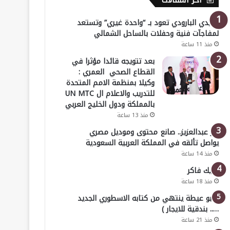
أخر المقالات
هايدي البارودي تعود بـ “واحدة غيري” وتستعد
لمفاجآت فنية وحفلات بالساحل الشمالي
منذ 11 ساعة
بعد تتويجه قائدا مؤثرا في
القطاع الصحي العمري :
وكيلا بمنظمة الامم المتحدة
للتدريب والاعلام ال UN MTC
بالمملكة ودول الخليج العربي
منذ 13 ساعة
بدر عبدالعزيز.. صانع محتوى وموديل مصري
يواصل تألقه في المملكة العربية السعودية
منذ 14 ساعة
خليك فاكر
منذ 18 ساعة
( أبو عيطة ينتهي من كتابه الاسطوري الجديد
….. بندقية للايجار )
منذ 21 ساعة