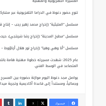
المسيرة التلفزيونية والمهنية
تنوع حضور دغوظ في الدراما التلفزيونية عبر مشارك
مسلسل “المليئية” (إخراج محمد زهير رجب – إنتاج ق
مسلسل “مطبخ المدينة” (إخراج رشا شربتجي)، حيث أد
مسلسل “أنا وهي وهيا” (إخراج نور هلال أرناؤوط – إنت
عام 2025: شهدت مسيرته خطوة مهنية هامة بان
المتصاعد في الوسط الفني.
يواصل مجد دغوظ اليوم موازنة حضوره بين المسرح وال
وجمالياً، ومستنداً إلى قاعدة أكاديمية وتجربة ميدان
لينكدإن
فيسبوك
‫X