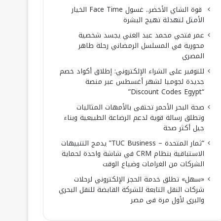
قوة الشاي الأخضر.. غسول Face Time الخيار
الأمثل لتهدئة تهيج البشرة
عمر فتحي محمد عبد الغني يجسد شخصية
محورية في المسلسل الرمضاني رحلة طاهر
المصري
للتوفير على الشراء الإلكتروني: إطلاق أكواد خصم
جديدة لجوميا لشهر أغسطس عبر منصة
“Discount Codes Egypt”
صحة البحر الأحمر تحتفى بالأمهات المثاليات
وتطلق رسالة قوية لدعم الرضاعة الطبيعية وبناء
جيل أكثر صحة
“ثمار المتحدة – TUC Business” يدمج التنبيهات
الاستباقية بنظام CRM في شاشة واحدة لحماية
الشركات من الغرامات وضياع الوقت
«سهل» تطلق خدمة الحجز الإلكتروني لرحلات
شركات النقل التابعة للشركة القابضة للنقل البحري
والبري لأول مرة فى مصر