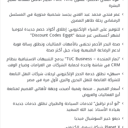
البشرة
عمر فتحي محمد عبد الغني يجسد شخصية محورية في المسلسل
الرمضاني رحلة طاهر المصري
للتوفير على الشراء الإلكتروني: إطلاق أكواد خصم جديدة لجوميا
لشهر أغسطس عبر منصة “Discount Codes Egypt”
صحة البحر الأحمر تحتفى بالأمهات المثاليات وتطلق رسالة قوية
لدعم الرضاعة الطبيعية وبناء جيل أكثر صحة
“ثمار المتحدة – TUC Business” يدمج التنبيهات الاستباقية بنظام
CRM في شاشة واحدة لحماية الشركات من الغرامات وضياع الوقت
«سهل» تطلق خدمة الحجز الإلكتروني لرحلات شركات النقل التابعة
للشركة القابضة للنقل البحري والبري لأول مرة فى مصر
أسعار القصيم .. منصة رقمية أصبحت وجهة لأهالي القصيم لمتابعة
أبرز الفعاليات والعروض
“أبو آدم تراڤيل” لخدمات السياحة والطيران تطلق خدمات جديدة
بقيادة الأستاذ عبد الله السعيد
ديعو خبير السوشيال ميديا
Planet X شركة تسويق إلكتروني