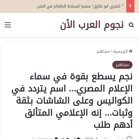
” كشري ابو طارق” سفيرا لسياحة الطعام في الشرق الأوسط.. ويستضيف أكثر من 50 سفيرا ودبلوماسيا ضمن مبادرة “دبلوماسية الكشري”
نجوم العرب الأن
بحث عن
الق
الرئيسية
/
مشاهير
مشاهير
نجم يسطع بقوة في سماء
الإعلام المصري… اسم يتردد في
الكواليس وعلى الشاشات بثقة
وثبات… إنه الإعلامي المتألق
أدهم طلب