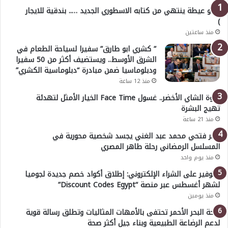
( أبو عيطة ينتهي من كتابه الاسطوري الجديد ….. بندقية للايجار
)
منذ ساعتين
” كشري ابو طارق” سفيرا لسياحة الطعام في
الشرق الأوسط.. ويستضيف أكثر من 50 سفيرا
ودبلوماسيا ضمن مبادرة “دبلوماسية الكشري”
منذ 12 ساعة
قوة الشاي الأخضر.. غسول Face Time الخيار الأمثل لتهدئة
تهيج البشرة
منذ 21 ساعة
عمر فتحي محمد عبد الغني يجسد شخصية محورية في
المسلسل الرمضاني رحلة طاهر المصري
منذ يوم واحد
للتوفير على الشراء الإلكتروني: إطلاق أكواد خصم جديدة لجوميا
لشهر أغسطس عبر منصة “Discount Codes Egypt”
منذ يومين
صحة البحر الأحمر تحتفى بالأمهات المثاليات وتطلق رسالة قوية
لدعم الرضاعة الطبيعية وبناء جيل أكثر صحة