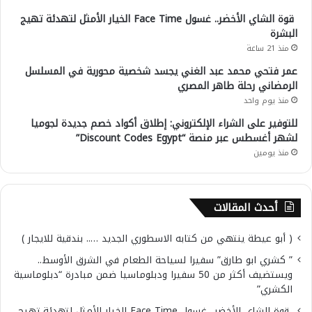
قوة الشاي الأخضر.. غسول Face Time الخيار الأمثل لتهدئة تهيج
البشرة
منذ 21 ساعة
عمر فتحي محمد عبد الغني يجسد شخصية محورية في المسلسل
الرمضاني رحلة طاهر المصري
منذ يوم واحد
للتوفير على الشراء الإلكتروني: إطلاق أكواد خصم جديدة لجوميا
لشهر أغسطس عبر منصة “Discount Codes Egypt”
منذ يومين
أحدث المقالات
( أبو عيطة ينتهي من كتابه الاسطوري الجديد ….. بندقية للايجار )
” كشري ابو طارق” سفيرا لسياحة الطعام في الشرق الأوسط..
ويستضيف أكثر من 50 سفيرا ودبلوماسيا ضمن مبادرة “دبلوماسية
الكشري”
قوة الشاي الأخضر.. غسول Face Time الخيار الأمثل لتهدئة تهيج