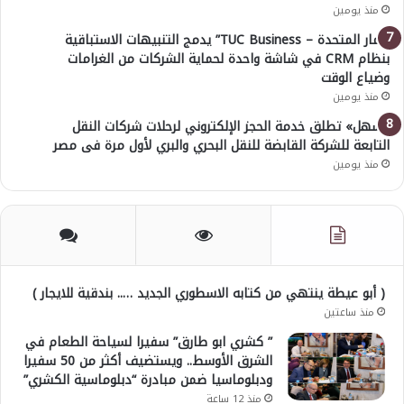
منذ يومين
“ثمار المتحدة – TUC Business” يدمج التنبيهات الاستباقية
بنظام CRM في شاشة واحدة لحماية الشركات من الغرامات
وضياع الوقت
منذ يومين
«سهل» تطلق خدمة الحجز الإلكتروني لرحلات شركات النقل
التابعة للشركة القابضة للنقل البحري والبري لأول مرة فى مصر
منذ يومين
( أبو عيطة ينتهي من كتابه الاسطوري الجديد ….. بندقية للايجار )
منذ ساعتين
” كشري ابو طارق” سفيرا لسياحة الطعام في
الشرق الأوسط.. ويستضيف أكثر من 50 سفيرا
ودبلوماسيا ضمن مبادرة “دبلوماسية الكشري”
منذ 12 ساعة