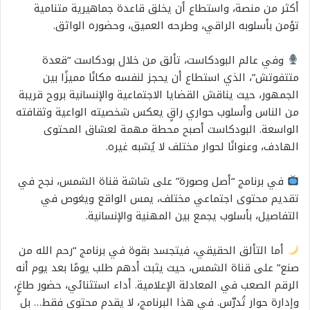
أكثر من منصة، واستطاع أن يخلق قاعدة جماهيرية متنامية
تؤمن بأسلوبه الراقي، وطرحه العميق، وحضوره الواثق.
وفي عالم البودكاست، تألق من خلال بودكاست “قعدة
متتفوتش”، الذي استطاع أن يحجز لنفسه مكانًا مميزًا بين
الجمهور، حيث يناقش القضايا الاجتماعية والإنسانية بروح قريبة
من الناس وأسلوب حواري راقٍ يعكس شخصيته الواعية وثقافته
الواسعة. البودكاست أصبح محطة مهمة لعشاق المحتوى
الهادف، وعنوانًا لحوار مختلف لا يُشبه غيره.
في برنامج “أصل وصورة” على شاشة قناة الشمس، نجح في
تقديم محتوى اجتماعي مختلف، يمس الواقع ويغوص في
التفاصيل، بأسلوب يجمع بين المهنية والإنسانية.
أما التألق الحقيقي، فيتجسد بقوة في برنامج “رحم الله من
صنع” على قناة الشمس، حيث يثبت أدهم طلب يومًا بعد يوم أنه
الرقم الصعب في المعادلة الإعلامية. أداء استثنائي، حضور طاغٍ،
وإدارة حوار تُدرّس. في هذا البرنامج، لا يقدم محتوى فقط… بل