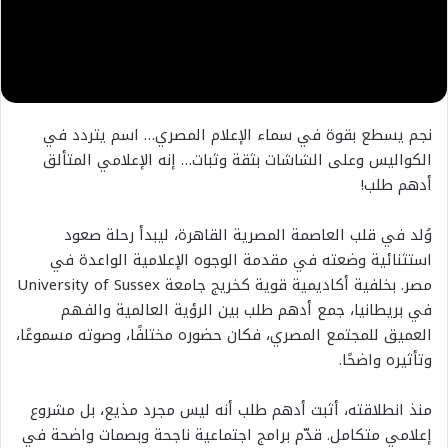
نجم يسطع بقوة في سماء الإعلام المصري… اسم يتردد في
الكواليس وعلى الشاشات بثقة وثبات… إنه الإعلامي المتألق
أدهم طلب!
وُلد في قلب العاصمة المصرية القاهرة، ليبدأ رحلة صعود
استثنائية وضعته في مقدمة الوجوه الإعلامية الواعدة في
مصر. بخلفية أكاديمية قوية كخريج جامعة University of Sussex
في بريطانيا، جمع أدهم طلب بين الرؤية العالمية والفهم
العميق للمجتمع المصري، فكان حضوره مختلفًا، وصوته مسموعًا،
وتأثيره واضحًا.
منذ انطلاقته، أثبت أدهم طلب أنه ليس مجرد مذيع، بل مشروع
إعلامي متكامل. قدّم برامج اجتماعية ناجحة وبصمات واضحة في