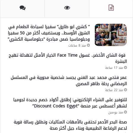
” كشري ابو طارق” سفيرا لسياحة الطعام في
الشرق الأوسط.. ويستضيف أكثر من 50 سفيرا
ودبلوماسيا ضمن مبادرة “دبلوماسية الكشري”
منذ 8 ساعات
قوة الشاي الأخضر.. غسول Face Time الخيار الأمثل لتهدئة تهيج
البشرة
منذ 17 ساعة
عمر فتحي محمد عبد الغني يجسد شخصية محورية في المسلسل
الرمضاني رحلة طاهر المصري
منذ 22 ساعة
للتوفير على الشراء الإلكتروني: إطلاق أكواد خصم جديدة لجوميا
لشهر أغسطس عبر منصة “Discount Codes Egypt”
منذ يومين
صحة البحر الأحمر تحتفى بالأمهات المثاليات وتطلق رسالة قوية
لدعم الرضاعة الطبيعية وبناء جيل أكثر صحة