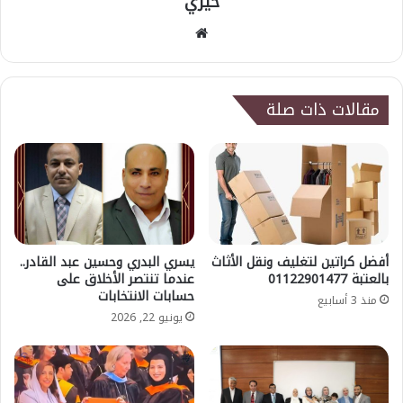
خيري
موقع
الويب
مقالات ذات صلة
أفضل كراتين لتغليف ونقل الأثاث
يسري البدري وحسين عبد القادر..
بالعتبة 01122901477
عندما تنتصر الأخلاق على
حسابات الانتخابات
منذ 3 أسابيع
يونيو 22, 2026