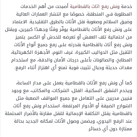
خدمة
ونش رفع اثاث بالقطامية
أصبحت من أهم الخدمات
المطلوبة في المنطقة، خصوصًا مع انتشار العمارات العالية
وضيق السلالم وصعوبة نقل الأثاث بالطرق التقليدية. الاعتماد
على ونش رفع الأثاث بالقطامية يوفّر وقتًا وجهدًا كبيرين، ويقلل
من احتمالية تلف العفش أو تعرضه للخدش أو الكسر. يتميز
ونش رفع أثاث بالقطامية بقدرته على رفع جميع أنواع الأثاث
الثقيل مثل الدواليب الكبيرة، غرف النوم، الأجهزة الكهربائية،
المطابخ، والصالونات بأعلى درجات الأمان والدقة، مع استخدام
معدات حديثة وحبال تثبيت قوية تمنع أي اهتزاز أثناء الرفع.
كما أن ونش رفع الأثاث بالقطامية يعمل على مدار الساعة،
ويخدم الشقق السكنية، الفلل، الشركات، والمكاتب، مع وجود
فنيين مدربين على التعامل مع جميع المواقف الصعبة مثل
الشوارع الضيقة أو الأدوار المرتفعة. استخدام ونش رفع أثاث
بالقطامية يقلل التكلفة الإجمالية للنقل مقارنة بالأضرار المحتملة
عند الرفع اليدوي، ويضمن وصول الأثاث لمكانه الجديد بحالة
ممتازة دون أي خسائر.