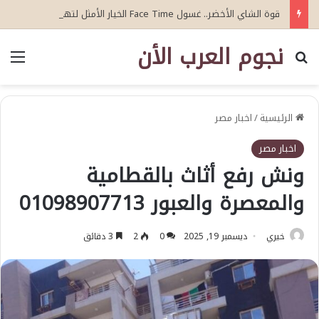
قوة الشاي الأخضر.. غسول Face Time الخيار الأمثل لتهدئة تهيج البشرة
نجوم العرب الأن
بحث عن
الق
الرئيسية
/
اخبار مصر
اخبار مصر
ونش رفع أثاث بالقطامية
والمعصرة والعبور 01098907713‏
خيري
ديسمبر 19, 2025
0
2
3 دقائق