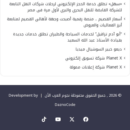
«سهل» تطلق خدمة الحجز الإلكتروني لرحلات شركات النقل التابعة
للشركة القابضة للنقل البحري والبري لأول مرة فى مصر
أسعار القصيم .. منصة رقمية أصبحت وجهة لأهالي القصيم لمتابعة
أبرز الفعاليات والعروض
“أبو آدم تراڤيل” لخدمات السياحة والطيران تطلق خدمات جديدة
بقيادة الأستاذ عبد الله السعيد
ديعو خبير السوشيال ميديا
Planet X شركة تسويق إلكتروني
Planet X شركة إعلانات ممولة
© 2026 , جميع الحقوق محفوظة نجوم العرب الأن |
Development by
DaznoCode
‫X
فيسبوك
‫YouTube
‫TikTok