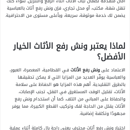
أمان متقدمة لضمان ثبات الأثاث أثناء الرفع والتنزيل. سواء كنت
تنقل شقة، مكتب، أو محل تجاري، فإن ونش رفع أثاث بالعباسية
يضمن لك خدمة موثوقة، سريعة، وبأعلى مستوى من الاحترافية.
لماذا يعتبر ونش رفع الأثاث الخيار
الأفضل؟
الاعتماد على
ونش رفع الأثاث
في القطامية، المعصرة، العبور،
والعباسية يوفّر العديد من المزايا التي لا يمكن تحقيقها
بالطرق التقليدية. أهم هذه المزايا هو الحفاظ على سلامة
الأثاث، تقليل الوقت المستغرق في النقل، تجنب الإصابات،
والحفاظ على المباني من التلف. كما أن استخدام ونش رفع
الأثاث يقلل من الحاجة لفك وتركيب القطع الكبيرة، مما يوفر
مجهودًا وتكلفة إضافية.
اختيار ونش رفع أثاث محترف يعني راحة بال كاملة أثناء عملية