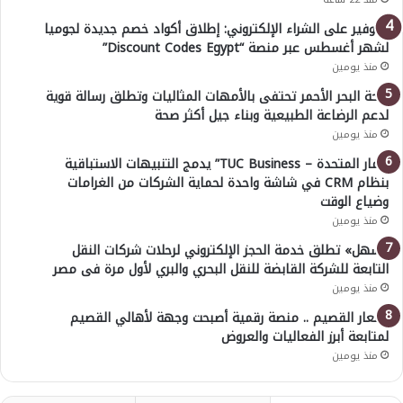
للتوفير على الشراء الإلكتروني: إطلاق أكواد خصم جديدة لجوميا
لشهر أغسطس عبر منصة “Discount Codes Egypt”
منذ يومين
صحة البحر الأحمر تحتفى بالأمهات المثاليات وتطلق رسالة قوية
لدعم الرضاعة الطبيعية وبناء جيل أكثر صحة
منذ يومين
“ثمار المتحدة – TUC Business” يدمج التنبيهات الاستباقية
بنظام CRM في شاشة واحدة لحماية الشركات من الغرامات
وضياع الوقت
منذ يومين
«سهل» تطلق خدمة الحجز الإلكتروني لرحلات شركات النقل
التابعة للشركة القابضة للنقل البحري والبري لأول مرة فى مصر
منذ يومين
أسعار القصيم .. منصة رقمية أصبحت وجهة لأهالي القصيم
لمتابعة أبرز الفعاليات والعروض
منذ يومين