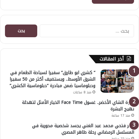
البحث
عن:
أخر المقالات
” كشري ابو طارق” سفيرا لسياحة الطعام في
الشرق الأوسط.. ويستضيف أكثر من 50 سفيرا
ودبلوماسيا ضمن مبادرة “دبلوماسية الكشري”
منذ 8 ساعات
قوة الشاي الأخضر.. غسول Face Time الخيار الأمثل لتهدئة
تهيج البشرة
منذ 17 ساعة
عمر فتحي محمد عبد الغني يجسد شخصية محورية في
المسلسل الرمضاني رحلة طاهر المصري
منذ 22 ساعة