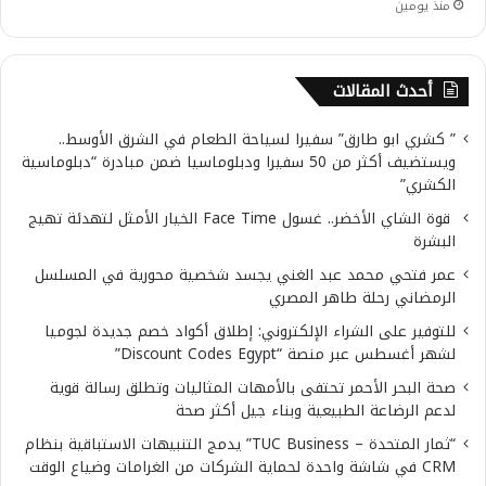
منذ يومين
أحدث المقالات
” كشري ابو طارق” سفيرا لسياحة الطعام في الشرق الأوسط..
ويستضيف أكثر من 50 سفيرا ودبلوماسيا ضمن مبادرة “دبلوماسية
الكشري”
قوة الشاي الأخضر.. غسول Face Time الخيار الأمثل لتهدئة تهيج
البشرة
عمر فتحي محمد عبد الغني يجسد شخصية محورية في المسلسل
الرمضاني رحلة طاهر المصري
للتوفير على الشراء الإلكتروني: إطلاق أكواد خصم جديدة لجوميا
لشهر أغسطس عبر منصة “Discount Codes Egypt”
صحة البحر الأحمر تحتفى بالأمهات المثاليات وتطلق رسالة قوية
لدعم الرضاعة الطبيعية وبناء جيل أكثر صحة
“ثمار المتحدة – TUC Business” يدمج التنبيهات الاستباقية بنظام
CRM في شاشة واحدة لحماية الشركات من الغرامات وضياع الوقت