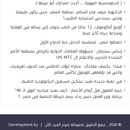
( الدبلوماسية النووية….. أحدث اصدارات أبو عيطة )
الدكتورة مرفت فايز السالم: تساقط الشعر.. متى يكون طبيعيًا
ومتى يستدعي استشارة الطبيب؟
أوليغ أباكوموف.. 12 عامًا من الطب تحولت إلى رسالة في الوقاية
وصناعة حياة أكثر صحة
احفظوا مصر… فتماسك الداخل خط الدفاع الأول
إيناس سليمان : مسؤولة العلاقات الدولية بالرياض بمنظمة الأمم
المتحدة للتدريب والاعلام ال UN MTC
فيلدا يكشف مفاجآت مباراة لبؤات الاطلس ضد الجنوب افريقيات
والتي قد تؤهلهن للوصول لكأس العالم
في حقبة جديدة تعيد تشكيل مستقبل التكنولوجيا الطبية..
خبرة العقول قبل أرقام الأعمار : كيف تعيد مبادرة “فوق الـ 40”
برعاية وزير العمل حسن رداد رسم خريطة التنمية في مصر ..؟
© 2026 , جميع الحقوق محفوظة نجوم العرب الأن |
Development by