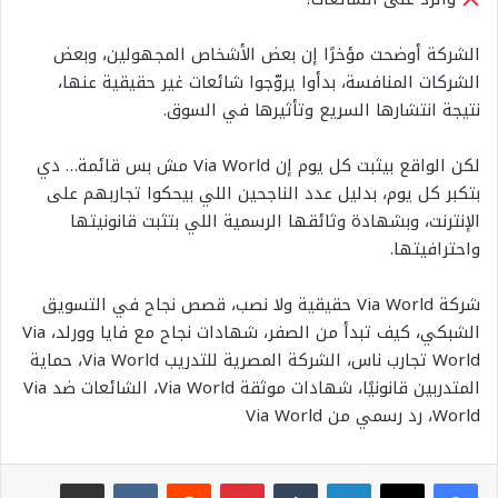
الشركة أوضحت مؤخرًا إن بعض الأشخاص المجهولين، وبعض
الشركات المنافسة، بدأوا يروّجوا شائعات غير حقيقية عنها،
نتيجة انتشارها السريع وتأثيرها في السوق.
لكن الواقع بيثبت كل يوم إن Via World مش بس قائمة… دي
بتكبر كل يوم، بدليل عدد الناجحين اللي بيحكوا تجاربهم على
الإنترنت، وبشهادة وثائقها الرسمية اللي بتثبت قانونيتها
واحترافيتها.
شركة Via World حقيقية ولا نصب، قصص نجاح في التسويق
الشبكي، كيف تبدأ من الصفر، شهادات نجاح مع فايا وورلد، Via
World تجارب ناس، الشركة المصرية للتدريب Via World، حماية
المتدربين قانونيًا، شهادات موثقة Via World، الشائعات ضد Via
World، رد رسمي من Via World
لينكدإن
بينتيريست
مشاركة عبر البريد