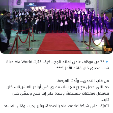
**“من موظف عادي لقائد ناجح… كيف غيّرت Via World حياة
شاب مصري كان فاقد الأمل؟”**
من قلب التحدي… ولّدت الفرصة.
ده اللي حصل مع (ع.ف) شاب مصري في أواخر العشرينات، كان
بيشتغل شغلانات متقطعة، وعنده حلم إنه ينجح ويحقّق دخل
ثابت.
اتعرّف على شركة Via World بالصدفة، وقرر يجرب، وقال لنفسه: