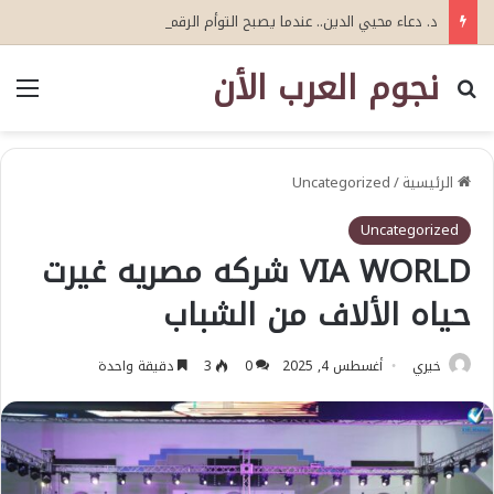
د. دعاء محيي الدين.. عندما يصبح التوأم الرقمي «عقلًا» يتعلم: نحو جيل جديد من التوأمة الرقمية للذكاء الاصطناعي الإدراكي
نجوم العرب الأن
بحث عن
الق
الرئيسية
/
Uncategorized
Uncategorized
VIA WORLD شركه مصريه غيرت
حياه الألاف من الشباب
خيري
أغسطس 4, 2025
0
3
دقيقة واحدة