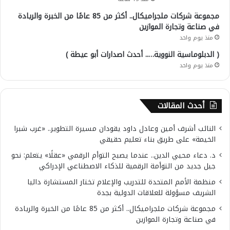
مجموعة شركات ملجراميكال.. أكثر من 85 عامًا من الخبرة والريادة
في صناعة وتجارة الموازين
منذ يوم واحد
( الدبلوماسية النووية….. أحدث اصدارات أبو عيطة )
منذ يوم واحد
أحدث المقالات
النائب أشرف أمين وعادل داود يقودان مسيرة التطوير.. «غرب شبرا
الخيمة» على طريق بناء تعليم حقيقي
د. دعاء محيي الدين.. عندما يصبح التوأم الرقمي «عقلًا» يتعلم: نحو
جيل جديد من التوأمة الرقمية للذكاء الاصطناعي الإدراكي
منظمة الأمم المتحدة للتدريب والإعلام تختار المستشارة داليا
الشريف مسؤولة للعلاقات الدولية بجدة
مجموعة شركات ملجراميكال.. أكثر من 85 عامًا من الخبرة والريادة
في صناعة وتجارة الموازين