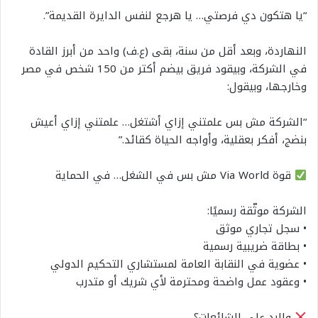
“يا هتكون دي فرصتي… يا هرجع لنفس الدايرة القديمة”.
النهاردة، وبعد أقل من سنة، بقى (ع.ف) واحد من أبرز القادة
في الشركة، وبيقود فريق بيضم أكتر من 150 شخص في مصر
وخارجها، وبيقول:
“الشركة مش بس علمتني إزاي أشتغل… علمتني إزاي أعيش
بنضج، أفكر بعقلية، وأواجه الحياة كقائد.”
قوة Via World مش بس في الشغل… في الحماية
الشركة موثّقة رسميًا:
• سجل تجاري موثق
• بطاقة ضريبية رسمية
• عضوية في النقابة العامة لمستشاري التحكيم الدولي
• وعقود عمل واضحة ومحترمة لأي شريك أو متدرب
والرد على الشائعات؟