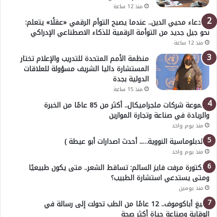
منذ 12 ساعة
د. دعاء محيي الدين.. عندما يصبح التوأم الرقمي «عقلًا» يتعلم:
نحو جيل جديد من التوأمة الرقمية للذكاء الاصطناعي الإدراكي
منذ 12 ساعة
منظمة الأمم المتحدة للتدريب والإعلام تختار
المستشارة داليا الشريف مسؤولة للعلاقات
الدولية بجدة
منذ 15 ساعة
مجموعة شركات ملجراميكال.. أكثر من 85 عامًا من الخبرة
والريادة في صناعة وتجارة الموازين
منذ يوم واحد
( الدبلوماسية النووية….. أحدث اصدارات أبو عيطة )
منذ يوم واحد
الدكتورة مرفت فايز السالم: تساقط الشعر.. متى يكون طبيعيًا
ومتى يستدعي استشارة الطبيب؟
منذ يومين
أوليغ أباكوموف.. 12 عامًا من الطب تحولت إلى رسالة في
الوقاية وصناعة حياة أكثر صحة