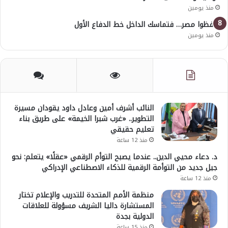
منذ يومين
احفظوا مصر… فتماسك الداخل خط الدفاع الأول
منذ يومين
النائب أشرف أمين وعادل داود يقودان مسيرة
التطوير.. «غرب شبرا الخيمة» على طريق بناء
تعليم حقيقي
منذ 12 ساعة
د. دعاء محيي الدين.. عندما يصبح التوأم الرقمي «عقلًا» يتعلم: نحو
جيل جديد من التوأمة الرقمية للذكاء الاصطناعي الإدراكي
منذ 12 ساعة
منظمة الأمم المتحدة للتدريب والإعلام تختار
المستشارة داليا الشريف مسؤولة للعلاقات
الدولية بجدة
منذ 15 ساعة