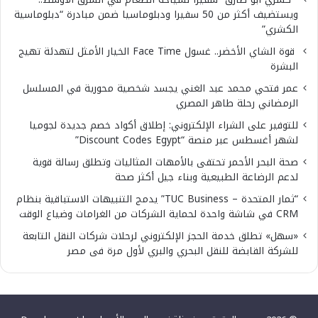
ويستضيف أكثر من 50 سفيرا ودبلوماسيا ضمن مبادرة “دبلوماسية
الكشري”
قوة الشاي الأخضر.. غسول Face Time الخيار الأمثل لتهدئة تهيج
البشرة
عمر فتحي محمد عبد الغني يجسد شخصية محورية في المسلسل
الرمضاني رحلة طاهر المصري
للتوفير على الشراء الإلكتروني: إطلاق أكواد خصم جديدة لجوميا
لشهر أغسطس عبر منصة “Discount Codes Egypt”
صحة البحر الأحمر تحتفى بالأمهات المثاليات وتطلق رسالة قوية
لدعم الرضاعة الطبيعية وبناء جيل أكثر صحة
“ثمار المتحدة – TUC Business” يدمج التنبيهات الاستباقية بنظام
CRM في شاشة واحدة لحماية الشركات من الغرامات وضياع الوقت
«سهل» تطلق خدمة الحجز الإلكتروني لرحلات شركات النقل التابعة
للشركة القابضة للنقل البحري والبري لأول مرة فى مصر