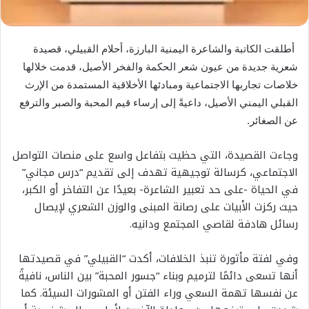
أطلقت الكاتبة والشاعرة اليمنية البارزة، أحلام القبيلي، قصيدة
شعرية جديدة من عيون شعر الحكمة والفخر الأصیل، قدمت خلالها
خلاصات تجاربها الاجتماعية ومبادئها الأخلاقية المستمدة من الإرث
القبلي اليمني الأصيل، داعيةً إلى إرساء قيم المحبة والصبر والترفع
عن الصغائر.
وجاءت القصيدة، التي حظيت بتفاعل واسع على منصات التواصل
الاجتماعي، كرسالة توجيهية تهدف إلى تقديم “درس مجاني”
في الحياة -على حد تعبير الشاعرة- بعيدًا عن التفاخر أو الكبر،
حيث ركزت الأبيات على رصانة المبنى والوزن الشعري لإيصال
رسائل هادفة لقاصي المجتمع ودانيه.
وفي لفتة مأثورة تنبذ الخلافات، أكدت “القبيلي” في قصيدتها
أنها تسعى دائمًا لترميم وبناء “جسور المحبة” بين الناس، نافيةً
عن نفسها تهمة السعي وراء الفتن أو المشورات السيئة. كما