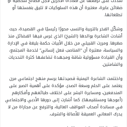
شددت على ترفعها عن معاداة الآخرين لأجل مصالح شخصية أو
ضغائن عابرة، معتبرة أن هذه السلوكيات لا تليق بنفستها أو
تطلعاتها.
وشكّل الفخر بالتربية والنسب محورًا رئيسيًا في القصيدة، حيث
أشادت الشاعرة بوالدها (الشيخ) الذي غرس فيها الفضائل منذ
صغرها. ومررت القبيلي من خلال الأبيات حكمة بليغة في الإدارة
والسياسة، معتبرة أن “المناصب فعل إنساني” لخدمة المجتمع،
وأن القيادة مسؤولية شاقة ومجهدة تضاعفها كثرة التحديات
والشامتين.
واختتمت الشاعرة اليمنية قصيدتها برسم منهج اجتماعي مرن
يعتمد على الحلم وسعة الصدر، مؤكدة على أهمية الصبر على
المندفعين، ومسايرة البشر على اختلاف طبائعهم وأفكارهم
(أعوجها ومستقيمها). كما أشارت إلى دورها الأدبي والاجتماعي
في مساندة أصحاب المواقف العالية، والترفع عن مجاراة من لا
يدرك المعاني العميقة للأصالة والشرف.