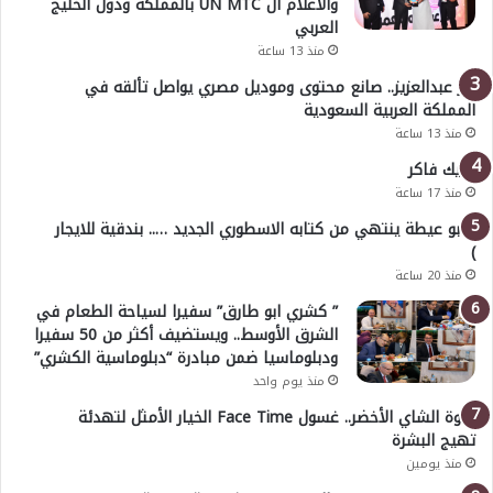
والاعلام ال UN MTC بالمملكة ودول الخليج
العربي
منذ 13 ساعة
بدر عبدالعزيز.. صانع محتوى وموديل مصري يواصل تألقه في
المملكة العربية السعودية
منذ 13 ساعة
خليك فاكر
منذ 17 ساعة
( أبو عيطة ينتهي من كتابه الاسطوري الجديد ….. بندقية للايجار
)
منذ 20 ساعة
” كشري ابو طارق” سفيرا لسياحة الطعام في
الشرق الأوسط.. ويستضيف أكثر من 50 سفيرا
ودبلوماسيا ضمن مبادرة “دبلوماسية الكشري”
منذ يوم واحد
قوة الشاي الأخضر.. غسول Face Time الخيار الأمثل لتهدئة
تهيج البشرة
منذ يومين