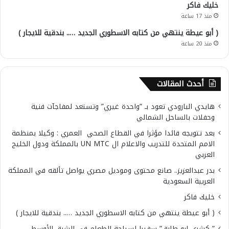
خليك فاكر
منذ 17 ساعة
( أبو عيطة ينتهي من كتابه الاسطوري الجديد ….. بندقية للايجار )
منذ 20 ساعة
أحدث المقالات
هايدي البارودي تعود بـ “واحدة غيري” وتستعد لمفاجآت فنية
وحفلات بالساحل الشمالي
بعد تتويجه قائدا مؤثرا في القطاع الصحي العمري : وكيلا بمنظمة
الامم المتحدة للتدريب والاعلام ال UN MTC بالمملكة ودول الخليج
العربي
بدر عبدالعزيز.. صانع محتوى وموديل مصري يواصل تألقه في المملكة
العربية السعودية
خليك فاكر
( أبو عيطة ينتهي من كتابه الاسطوري الجديد ….. بندقية للايجار )
” كشري ابو طارق” سفيرا لسياحة الطعام في الشرق الأوسط..