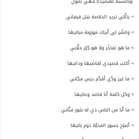
وبالنسبة للقصيدة فهي تقول
> يالّلي تريد الخلاصة شِل قيفاني
> وانشُر لي أبيات موزونة مبانيها
> ما هو تفاخُر ولا هو كِبْر خلّاني
> أكتب قصيدي لقاصيها ودانيها
> ما غير ودّي أقدّم درس مجّاني
> وكل كلمة أنا قاصد وعانيها
> ما أنا من الناس ذي له شور فتّاني
> أصلِح جسور المحبّة دوم بانيها