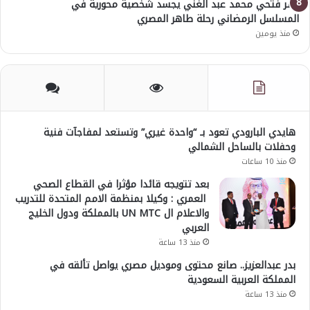
عمر فتحي محمد عبد الغني يجسد شخصية محورية في
المسلسل الرمضاني رحلة طاهر المصري
منذ يومين
هايدي البارودي تعود بـ “واحدة غيري” وتستعد لمفاجآت فنية
وحفلات بالساحل الشمالي
منذ 10 ساعات
بعد تتويجه قائدا مؤثرا في القطاع الصحي
العمري : وكيلا بمنظمة الامم المتحدة للتدريب
والاعلام ال UN MTC بالمملكة ودول الخليج
العربي
منذ 13 ساعة
بدر عبدالعزيز.. صانع محتوى وموديل مصري يواصل تألقه في
المملكة العربية السعودية
منذ 13 ساعة