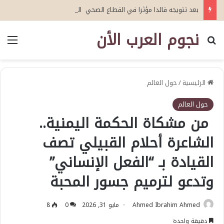
بعد تتويجه قائدا مؤثرا في القطاع الصحي العمري : وكيلا بمنظمة الامم المتحدة للتدريب والاعلام ال UN MTC بالمملكة ودول الخليج العربي
نجوم العرب الأن
بحث عن
الق
الرئيسية
/
حول العالم
حول العالم
من مشكاة الحكمة اليمنية..
الشاعرة أحلام القبيلي تصف
القيادة بـ “الفعل الإنساني”
وتدعو لترميم جسور المحبة
Ahmed Ibrahim Ahmed
مايو 31, 2026
0
8
دقيقة واحدة