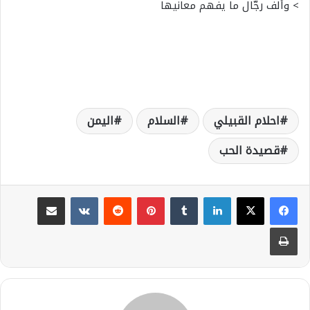
> وألف رجّال ما يفهم معانيها
احلام القبيلي
السلام
اليمن
قصيدة الحب
لينكدإن
بينتيريست
مشاركة عبر البريد
طباعة